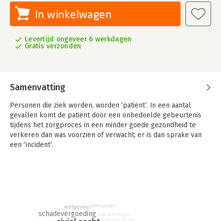
In winkelwagen
Levertijd ongeveer 6 werkdagen
Gratis verzonden
Samenvatting
Personen die ziek worden, worden ‘patiënt’. In een aantal
gevallen komt de patiënt door een onbedoelde gebeurtenis
tijdens het zorgproces in een minder goede gezondheid te
verkeren dan was voorzien of verwacht; er is dan sprake van
een ‘incident’.
De verslechterde gezondheidssituatie die is opgetreden tijdens
het zorgproces wordt aangeduid als ‘zorggerelateerde schade’.
De verslechterde gezondheidssituatie kan zich uiten als
lichamelijk letsel, geestelijk letsel, of als een aantasting van
het zelfbeschikkingsrecht. Eén van de behoeften van de
rechtspraak
wetgeving
patiënt nadat hem een incident is overkomen, is het verkrijgen
schadevergoeding
medische fouten
van een vergoeding ter compensatie van de zorggerelateerde
medische fouten