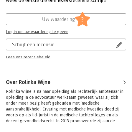
Wees de eerste die een lezersrecensie schrijft!
gebaseerde handboek.
Hoofdrubriek:
Juridisch
Jongbloed:
Aansprakelijkheid - Aansprakelijkheid
?
Uw waardering
voorpersonen en zaken,
Medische
aansprakelijkheid; klachtrecht;
Log in om uw waardering te geven
beroepsbeoefenaren [w.o. artsen;
apothekers; farmaceuten]
Schrijf een recensie
Serie:
Boom Masterreeks
Lees ons recensiebeleid
Over Rolinka Wijne
Rolinka Wijne is na haar opleiding als rechterlijk ambtenaar in 
opleiding in de advocatuur werkzaam geweest, waar zij zich 
onder meer bezig heeft gehouden met ‘medische 
aansprakelijkheid’. Ervaring met medische kwesties deed zij 
voorts op als lid-jurist in de medische tuchtcolleges en als 
docent gezondheidsrecht. In 2013 promoveerde zij aan de 
Erasmus Universiteit te Rotterdam op het onderwerp 