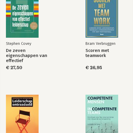
Stephen Covey
Bram Verbruggen
The Agile Leader's
Veranderen
De zeven
Scoren met
Scrapbook
eigenschappen van
teamwork
effectief
leiderschap
€ 27,50
€ 26,95
Bekijk alle boeken