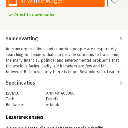
In winkelwagen
Direct te downloaden
Samenvatting
In many organisations and countries people are desperately
searching for leaders that can provide solutions to transcend
the many financial, political and environmental problems that
the world is facing. Sadly, such leaders are few and far
between. But fortunately there is hope: Beyondership. Leaders
who aspire to Beyondership possess and radiate a deep-
Specificaties
seated vision, anchored in a clear set of values. What others
see as obstacles, they welcome as challenging opportunities.
ISBN13:
9789401400060
They create environments that inspire passion, and persevere
Taal:
Engels
until their goals are reached. Even when not supported by
Bindwijze:
e-book
powerful parties, they have the courage to be a minority of one
Beveiliging:
watermerk
and steadfastly fight for what they genuinely believe. For a
Bestandsformaat:
epub
Lezersrecensies
Beyonder, it is not about being the best in the world, but being
Aantal pagina's:
203
the best for the world.
Uitgever:
LannooCampus