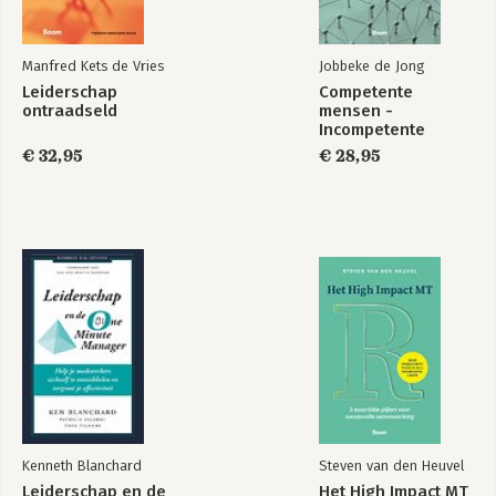
Manfred Kets de Vries
Jobbeke de Jong
Leiderschap
Competente
ontraadseld
mensen -
Incompetente
teams
€ 32,95
€ 28,95
Kenneth Blanchard
Steven van den Heuvel
Leiderschap en de
Het High Impact MT