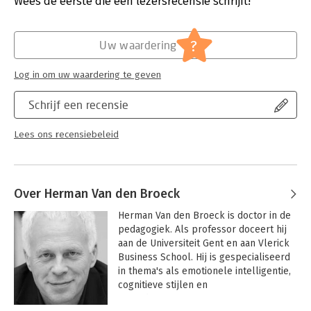
Wees de eerste die een lezersrecensie schrijft!
Druk:
1
Verschijningsdatum:
16-11-2011
?
Uw waardering
Hoofdrubriek:
Leiderschap
Log in om uw waardering te geven
Schrijf een recensie
Lees ons recensiebeleid
Over Herman Van den Broeck
Herman Van den Broeck is doctor in de 
pedagogiek. Als professor doceert hij 
aan de Universiteit Gent en aan Vlerick 
Business School. Hij is gespecialiseerd 
in thema's als emotionele intelligentie, 
cognitieve stijlen en 
verandermanagement.