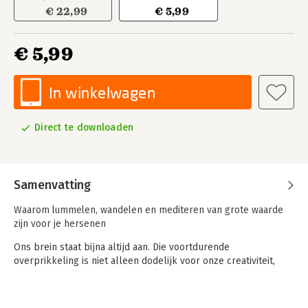
€ 22,99
€ 5,99
€ 5,99
In winkelwagen
Direct te downloaden
Samenvatting
Waarom lummelen, wandelen en mediteren van grote waarde
zijn voor je hersenen
Ons brein staat bijna altijd aan. Die voortdurende
overprikkeling is niet alleen dodelijk voor onze creativiteit,
maar kan op langere termijn ook burn-out veroorzaken. Maar
hoe kunnen we ons brein concreet tot rust brengen? Want ook
als we tv-kijken of slapen is ons brein aan het werk.