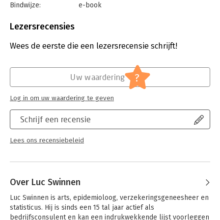
Bindwijze:
e-book
Beveiliging:
watermerk
Bestandsformaat:
epub
Lezersrecensies
Aantal pagina's:
192
Uitgever:
Lannoo
Wees de eerste die een lezersrecensie schrijft!
Druk:
1
Verschijningsdatum:
31-3-2020
?
Uw waardering
Hoofdrubriek:
Psychologie
Log in om uw waardering te geven
Schrijf een recensie
Lees ons recensiebeleid
Over Luc Swinnen
Luc Swinnen is arts, epidemioloog, verzekeringsgeneesheer en 
statisticus. Hij is sinds een 15 tal jaar actief als 
bedrijfsconsulent en kan een indrukwekkende lijst voorleggen 