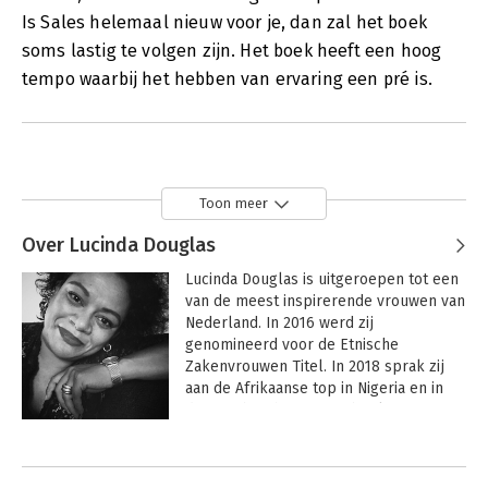
Is Sales helemaal nieuw voor je, dan zal het boek
soms lastig te volgen zijn. Het boek heeft een hoog
tempo waarbij het hebben van ervaring een pré is.
Toon meer
Over Lucinda Douglas
Lucinda Douglas is uitgeroepen tot een 
van de meest inspirerende vrouwen van 
Nederland. In 2016 werd zij 
genomineerd voor de Etnische 
Zakenvrouwen Titel. In 2018 sprak zij 
aan de Afrikaanse top in Nigeria en in 
dat jaar bracht ze twee boeken uit. Haar 
mindset, manier van doen, maakt dat zij 
Andere boeken door Lucinda
impact maakt wereldwijd. Zij spreekt, 
Douglas
traint, inspireert en is ook vriend van 