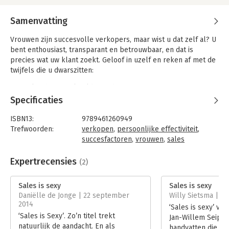
Samenvatting
Vrouwen zijn succesvolle verkopers, maar wist u dat zelf al? U
bent enthousiast, transparant en betrouwbaar, en dat is
precies wat uw klant zoekt. Geloof in uzelf en reken af met de
twijfels die u dwarszitten:
* Ben ik echt zoveel geld waard?
* Kan ik die klant zomaar benaderen?
Specificaties
* Onderhandelen, moet dat nou?
ISBN13:
9789461260949
Ontdek hoe u als vrouw uw sterke kanten kunt benutten om
Trefwoorden:
verkopen
,
persoonlijke effectiviteit
,
nieuwe klanten aan te trekken en even succesvol als
succesfactoren
,
vrouwen
,
sales
respectvol te verkopen.
Taal:
Nederlands
Bindwijze:
e-book
Expertrecensies
(2)
Lees in persoonlijke interviews hoe bekende en onbekende
Beveiliging:
watermerk
vrouwen zich hebben ontwikkeld tot succesvolle verkopers:
Bestandsformaat:
epub
Sales is sexy
Sales is sexy
Aantal pagina's:
128
'Ik vertel klanten gewoon waar ik zelf blij van word,' Judith
Daniëlle de Jonge | 22 september
Willy Sietsma | 1
Uitgever:
Uitgeverij Haystack
Webber
2014
‘Sales is sexy’ va
Druk:
1
'Jezelf verplaatsen in een ander, dat kunnen wij wel,' Sophie in
‘Sales is Sexy’. Zo’n titel trekt
Jan-Willem Seip g
Verschijningsdatum:
20-3-2014
't Veld
natuurlijk de aandacht. En als
handvatten die ik