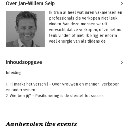
NPO met als thema: De vrouw en haar 
Over Jan-Willem Seip
vooruitgang. Een stoere energieke, Zuid 
Ik train al heel wat jaren vakmensen en 
Afrikaanse vrouw.
professionals die verkopen niet leuk 
vinden. Van deze mensen wordt 
verwacht dat ze verkopen, of ze het nu 
leuk vinden of niet. Ik krijg er enorm 
veel energie van als tijdens de 
verkooptrainingen niet-verkopers 
verkopen minder gaan zien als iets 
Andere boeken door Jan-Willem
‘vies’, maar als leuk en zinvol.

Inhoudsopgave
Seip
Ik laat deelnemers in mijn 
LEFWIJF 3
LEFWIJF 2
Inleiding
verkooptrainingen actief oefenen om 
klantcontact aan te gaan en te 
1. Jij maakt het verschil - Over vrouwen en mannen, verkopen
verbeteren. We gaan dus, onder andere, 
en ondernemen
aan de slag met commerciële en 
2. Wie ben jij? - Positionering is de sleutel tot succes
communicatieve vaardigheden. Daarom 
3. De markt op - Klanten zoeken, netwerken en relaties
staat op mijn visitekaartje: 
4. Aan tafel! - Zeer persoonlijke verkooptechnieken
‘Oefenmeester in Klantcontact’.

5. Kan ik dat ook? - Onderhandelen en deals sluiten
6. Wat je gelooft ben je zelf - Vrouwen, onzekerheid en
Door de jaren heen heb ik een kleine 
Aanbevolen live events
prijsbeleid
20.000 mensen getraind in gedrag, 