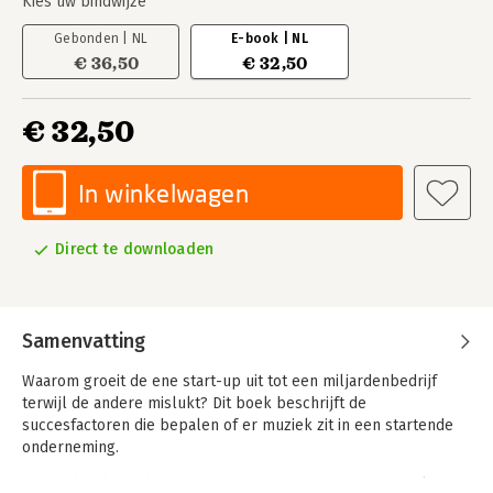
Kies uw bindwijze
Gebonden | NL
E-book | NL
€ 36,50
€ 32,50
€ 32,50
In winkelwagen
Direct te downloaden
Samenvatting
Waarom groeit de ene start-up uit tot een miljardenbedrijf
terwijl de andere mislukt? Dit boek beschrijft de
succesfactoren die bepalen of er muziek zit in een startende
onderneming.
Aan de hand van de vier dimensies Purpose, Profit, People en