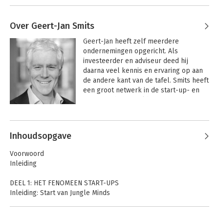
Over Geert-Jan Smits
Geert-Jan
 heeft zelf meerdere 
ondernemingen opgericht. Als 
investeerder en adviseur deed hij 
daarna veel kennis en ervaring op aan 
de andere kant van de tafel. Smits heeft 
een groot netwerk in de start-up- en 
investeerderswereld en is een ervaren 
spreker.

Andere boeken door Geert-Jan
Smits
Geert-Jan is oprichter van Flinders 
Inhoudsopgave
(2010), een online design woonwinkel 
die meer dan 40.000 designmeubels, 
Voorwoord
lampen en woonaccessoires verkoopt 
Inleiding
in Nederland en België. Flinders heeft 
tevens een designstudio in Zaandam en 
DEEL 1: HET FENOMEEN START-UPS
Gent. Voorheen was hij oprichter en 
Inleiding: Start van Jungle Minds
CEO van Jungle Minds (2000) een 
1.1 Wat is een start-up?
internetadvies- en ontwerpbureau 
1.2 Start-up: geschiedenis
gevestigd in Amsterdam.
