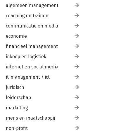
9.3 Dashboards
algemeen management
Interviews: Patrick Polak | Marco Pieters
coaching en trainen
Dankwoord
Literatuurlijst
communicatie en media
Aantekeningen
economie
financieel management
inkoop en logistiek
internet en social media
it-management / ict
juridisch
leiderschap
marketing
mens en maatschappij
non-profit