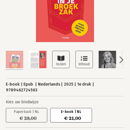
E-book
Epub
Nederlands
2025
1e druk
9789462724563
Kies uw bindwijze
Paperback | NL
E-book | NL
€ 28,00
€ 21,00