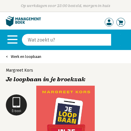
Op werkdagen voor 23:00 besteld, morgen in huis
Werk en loopbaan
Margreet Kors
Je loopbaan in je broekzak
E-book