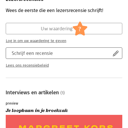
Aantal pagina's:
104
Uitgever:
Uitgeverij Thema
Wees de eerste die een lezersrecensie schrijft!
Druk:
1
Verschijningsdatum:
31-3-2025
?
Uw waardering
Hoofdrubriek:
Werk en loopbaan
Log in om uw waardering te geven
Schrijf een recensie
Lees ons recensiebeleid
Interviews en artikelen
(1)
preview
Je loopbaan in je broekzak