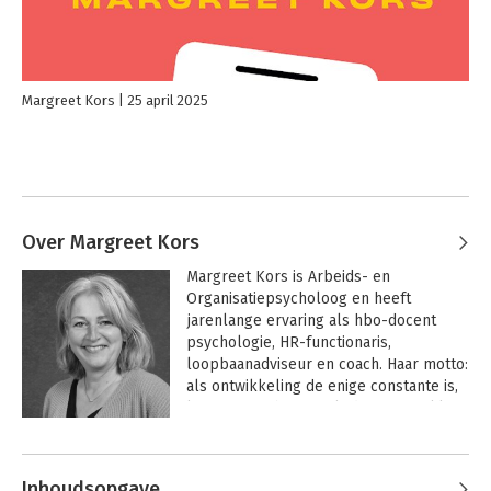
Margreet Kors
25 april 2025
Over Margreet Kors
Margreet Kors is Arbeids- en 
Organisatiepsycholoog en heeft 
jarenlange ervaring als hbo-docent 
psychologie, HR-functionaris, 
loopbaanadviseur en coach. Haar motto: 
als ontwikkeling de enige constante is, 
kun je maar beter zelf de regie pakken!
Andere boeken door Margreet Kors
Inhoudsopgave