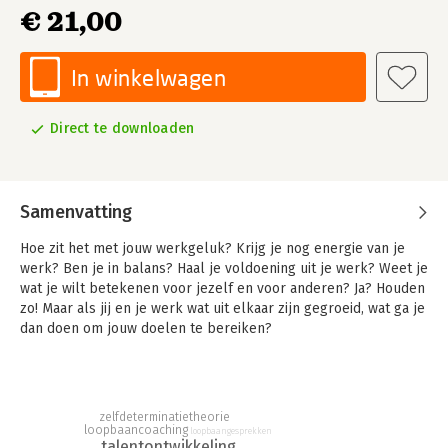
€ 21,00
In winkelwagen
Direct te downloaden
Samenvatting
Hoe zit het met jouw werkgeluk? Krijg je nog energie van je
werk? Ben je in balans? Haal je voldoening uit je werk? Weet je
wat je wilt betekenen voor jezelf en voor anderen? Ja? Houden
zo! Maar als jij en je werk wat uit elkaar zijn gegroeid, wat ga je
dan doen om jouw doelen te bereiken?
De match tussen jou en je werk heeft eigenlijk continu
aandacht nodig, net als een goede relatie. Zingeving, plezier en
de juiste balans tussen uitdagingen aangaan en doen waar je al
zelfdeterminatietheorie
goed in bent, geven je energie. Maar als je werk je meer
loopbaancoaching
loopbaangesprekken
energie gaat kosten dan het oplevert is het tijd voor actie.
talentontwikkeling