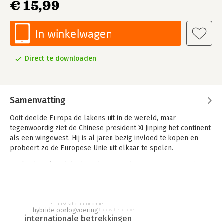
€ 15,99
In winkelwagen
Direct te downloaden
Samenvatting
Ooit deelde Europa de lakens uit in de wereld, maar
tegenwoordig ziet de Chinese president Xi Jinping het continent
als een wingewest. Hij is al jaren bezig invloed te kopen en
probeert zo de Europese Unie uit elkaar te spelen.
Rusland voelt zich bedreigd en president Poetin voert geheime
operaties uit om de NAVO te ontwrichten. Beiden denken dat
een sterk Europa hun wereldwijde ambities in de weg staat.
President Trump maakte het de Russen en Chinezen intussen
gemakkelijk door zich van zijn trouwste bondgenoten af te
strategische autonomie
hybride oorlogvoering
atlantische relaties
keren en de aanval op de Europese instituties te openen.
internationale betrekkingen