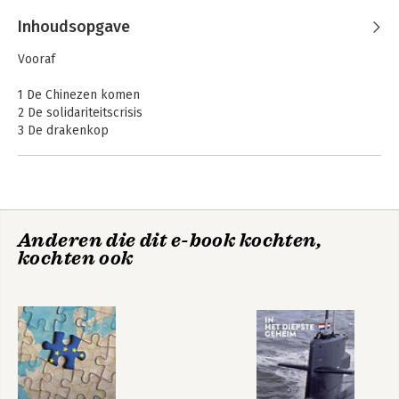
Inhoudsopgave
Vooraf
1 De Chinezen komen
2 De solidariteitscrisis
3 De drakenkop
4 Tsaar Poetin en het Westen
5 De slag om de Westelijke Balkan
De nieuwe
Amerika en wij
wereldorde
6 De Grote Dealmaker
7 Weltpolitikfähigkeit
8 Slot: hoe nu verder?
Anderen die dit e-book kochten,
kochten ook
Noten