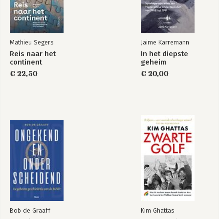
De nieuwe
Het nieuwe IJzeren
wereldorde
Gordijn
Mathieu Segers
Jaime Karremann
Reis naar het
In het diepste
continent
geheim
€ 22,50
€ 20,00
Bekijk alle boeken
Bob de Graaff
Kim Ghattas