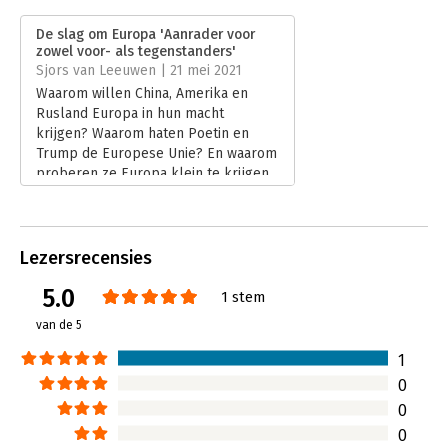
Aantal pagina's:
293
Uitgever:
Uitgeverij Balans
De slag om Europa 'Aanrader voor
Druk:
1
zowel voor- als tegenstanders'
Verschijningsdatum:
2-4-2021
Sjors van Leeuwen | 21 mei 2021
Waarom willen China, Amerika en
Hoofdrubriek:
Geschiedenis
Rusland Europa in hun macht
krijgen? Waarom haten Poetin en
Trump de Europese Unie? En waarom
proberen ze Europa klein te krijgen
met handelsoorlogen, verspreiding
van nepnieuws en spionage? En wat
gaat president Biden doen? Je leest
het antwoord in De slag om Europa
Lezersrecensies
van Rob de Wijk.
5.0
Lees verder
1 stem
van de 5
1
0
0
0