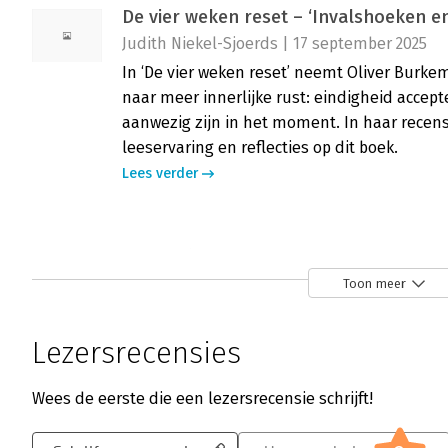
De vier weken reset – ‘Invalshoeken e
Judith Niekel-Sjoerds | 17 september 2025
In ‘De vier weken reset’ neemt Oliver Burke
naar meer innerlijke rust: eindigheid accept
aanwezig zijn in het moment. In haar recens
leeservaring en reflecties op dit boek.
Lees verder
De 4 weken reset - ‘Heeft me voor mee
Martin van Staveren | 2 juni 2025
Toon meer
Een zelfhulpboek dat je aanmoedigt om de co
omarmen – kan dat innerlijke rust brengen
Lezersrecensies
wel. In zijn recensie onderzoekt Martin van
werkelijk tot minder onrust leidt.
Wees de eerste die een lezersrecensie schrijft!
Lees verder