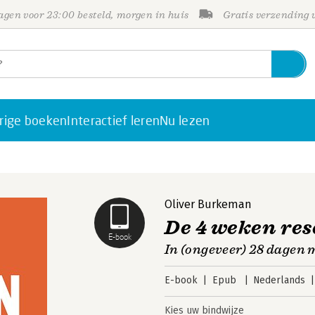
gen voor 23:00 besteld, morgen in huis
Gratis verzending
rige boeken
Interactief leren
Nu lezen
Oliver Burkeman
De 4 weken res
E-book
In (ongeveer) 28 dagen m
E-book
Epub
Nederlands
Kies uw bindwijze