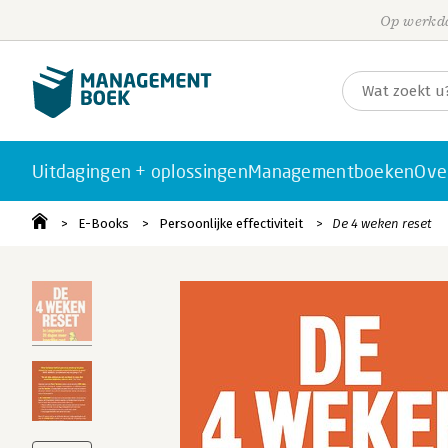
Op werkda
Uitdagingen + oplossingen
Managementboeken
Ove
E-Books
Persoonlijke effectiviteit
De 4 weken reset