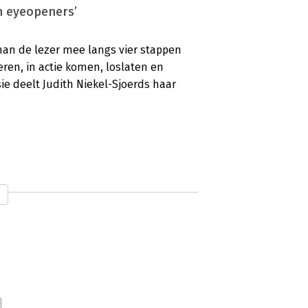
n eyeopeners’
man de lezer mee langs vier stappen
eren, in actie komen, loslaten en
ie deelt Judith Niekel-Sjoerds haar
r innerlijke onrust behoed’
ntrole los te laten en imperfectie te
 in 28 dagen? Volgens Oliver Burkeman
 Staveren of deze nuchtere reset ook