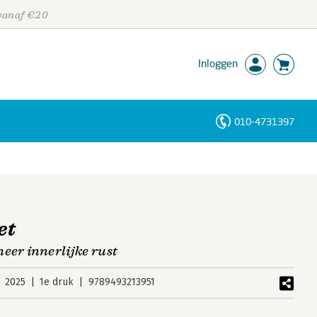
 vanaf €20
Inloggen
010-4731397
Personen
Trefwoorden
et
eer innerlijke rust
2025
1e druk
9789493213951