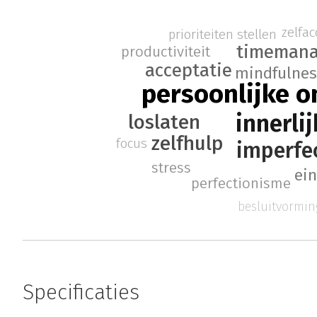
zelfac
prioriteiten stellen
timeman
productiviteit
acceptatie
mindfulnes
persoonlijke o
innerlij
loslaten
zelfhulp
focus
imperfe
stress
ei
perfectionisme
besluitvormin
Specificaties