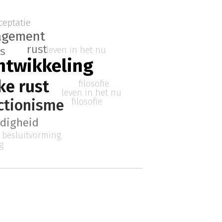
ceptatie
agement
rust
leven in het nu
s
ntwikkeling
ke rust
filosofie
leven in het nu
filosofie
ctionisme
ndigheid
besluitvorming
g