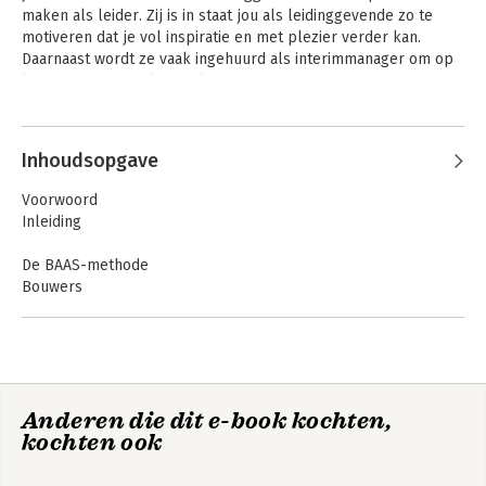
maken als leider. Zij is in staat jou als leidinggevende zo te 
motiveren dat je vol inspiratie en met plezier verder kan. 
Daarnaast wordt ze vaak ingehuurd als interimmanager om op 
locatie het verschil te maken.
Andere boeken door Jorin Dijkstra
Inhoudsopgave
Voorwoord
Inleiding
De BAAS-methode
Bouwers
Afdrijvers
Achterblijvers
Stuklopers
Hoe nu verder?
Help! Mijn team
Anderen die dit e-book kochten,
Over de auteur
verzuimt
kochten ook
Nawoord