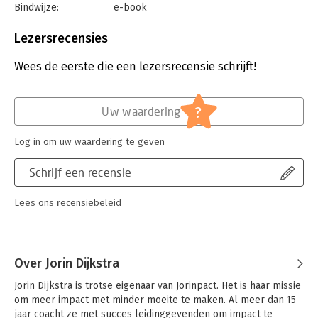
Bindwijze:
e-book
Beveiliging:
watermerk
Bestandsformaat:
epub
Lezersrecensies
Uitgever:
Expertboek
Druk:
1
Wees de eerste die een lezersrecensie schrijft!
Verschijningsdatum:
1-7-2021
Hoofdrubriek:
Algemeen management
?
Uw waardering
Log in om uw waardering te geven
Schrijf een recensie
Lees ons recensiebeleid
Over Jorin Dijkstra
Jorin Dijkstra is trotse eigenaar van Jorinpact. Het is haar missie 
om meer impact met minder moeite te maken. Al meer dan 15 
jaar coacht ze met succes leidinggevenden om impact te 