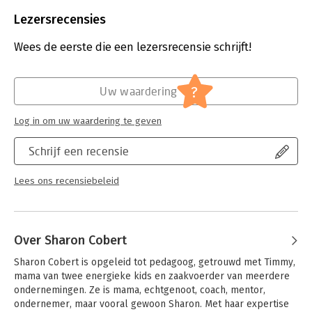
Beveiliging:
watermerk
Bestandsformaat:
epub
Lezersrecensies
Aantal pagina's:
113
Uitgever:
Expertboek
Wees de eerste die een lezersrecensie schrijft!
Druk:
1
Verschijningsdatum:
19-9-2025
?
Uw waardering
Hoofdrubriek:
Ondernemen
Log in om uw waardering te geven
Schrijf een recensie
Lees ons recensiebeleid
Over Sharon Cobert
Sharon Cobert is opgeleid tot pedagoog, getrouwd met Timmy, 
mama van twee energieke kids en zaakvoerder van meerdere 
ondernemingen. Ze is mama, echtgenoot, coach, mentor, 
ondernemer, maar vooral gewoon Sharon. Met haar expertise 