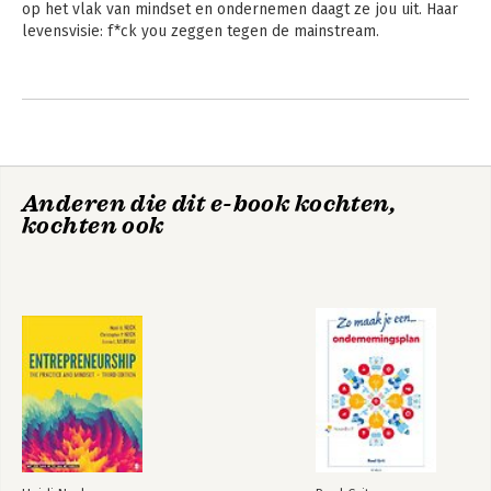
op het vlak van mindset en ondernemen daagt ze jou uit. Haar 
levensvisie: f*ck you zeggen tegen de mainstream.
Andere boeken door Sharon Cobert
Anderen die dit e-book kochten,
kochten ook
Ondernemen als
Mamadam
Bekijk alle boeken