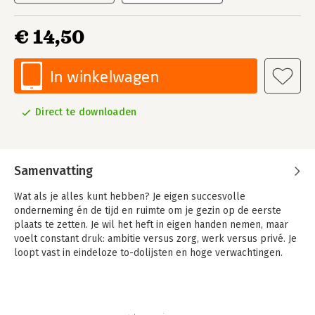
€ 14,50
In winkelwagen
Direct te downloaden
Samenvatting
Wat als je alles kunt hebben? Je eigen succesvolle
onderneming én de tijd en ruimte om je gezin op de eerste
plaats te zetten. Je wil het heft in eigen handen nemen, maar
voelt constant druk: ambitie versus zorg, werk versus privé. Je
loopt vast in eindeloze to-dolijsten en hoge verwachtingen.
In dit boek lees je dat het ook anders kan. Je ontdekt hoe je
jouw bedrijf kunt bouwen op een manier die jouw gezinsleven
niet in de weg staat, maar juist versterkt. Je hoeft niet langer te