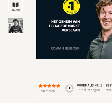
VOORMALIG NR. 1
BES
1
Totaal 19 dagen
Meer
2 stemmen