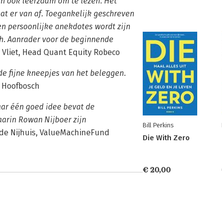
en ook leerzaam om te lezen. Het
t er van af. Toegankelijk geschreven
en persoonlijke anekdotes wordt zijn
ch. Aanrader voor de beginnende
 Vliet, Head Quant Equity Robeco
de fijne kneepjes van het beleggen.
 Hoofbosch
aar één goed idee bevat de
aarin Rowan Nijboer zijn
Bill Perkins
de Nijhuis, ValueMachineFund
Die With Zero
€ 20,00