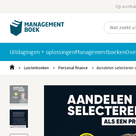
Op werkda
Uitdagingen + oplossingen
Managementboeken
Ove
Luisterboeken
Personal finance
Aandelen selecteren a