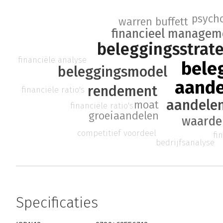
psych
warren buffett
financieel managem
beleggingsstrat
financiële analyse
bele
beleggingsmodel
aande
rendement
financiële ratio's
aandele
moat
financiële ratio's
groeiaandelen
waarde
competitief voordeel
fi
bedrijfsanalyse
Specificaties