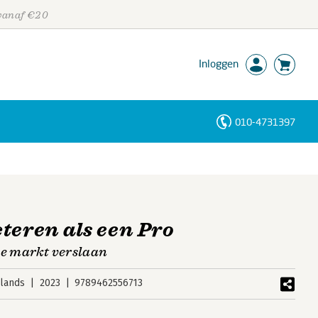
 vanaf €20
Inloggen
010-4731397
Personen
Trefwoorden
teren als een Pro
de markt verslaan
lands
2023
9789462556713