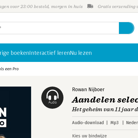
gen voor 23:00 besteld, morgen in huis
Gratis verzending
rige boeken
Interactief leren
Nu lezen
ls een Pro
Rowan Nijboer
Aandelen selec
Audio
Het geheim van 11 jaar 
Audio-download
Mp3
Neder
Kies uw bindwijze