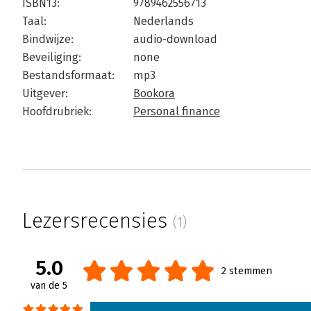
ISBN13:
9789462556713
Taal:
Nederlands
Bindwijze:
audio-download
Beveiliging:
none
Bestandsformaat:
mp3
Uitgever:
Bookora
Hoofdrubriek:
Personal finance
Lezersrecensies
(1)
5.0
2 stemmen
van de 5