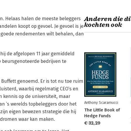
Anderen die d
en. Helaas halen de meeste beleggers
kochten ook
delen koopt op gevoel. Je gevoel is je
cht goede rendementen wilt behalen, dan
 hij de afgelopen 11 jaar gemiddeld
e beursgenoteerde bedrijven te
uffett genoemd. Er is tot nu toe ruim
uisterd, waarbij regelmatig CEO’s en
 kennis op de universiteit, maar
Anthony Scaramucci
an ‘s werelds topbeleggers door het
The Little Book of
ijn eigen bewezen strategie die hij
Hedge Funds
iële dromen waar kan maken.
€ 32,29