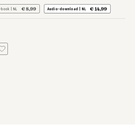
€ 8,99
€ 14,99
-book | NL
Audio-download | NL