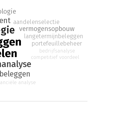
ologie
ent
aandelenselectie
egie
vermogensopbouw
langetermijnbeleggen
ggen
portefeuillebeheer
len
bedrijfsanalyse
competitief voordeel
nanalyse
beleggen
nanciële analyse