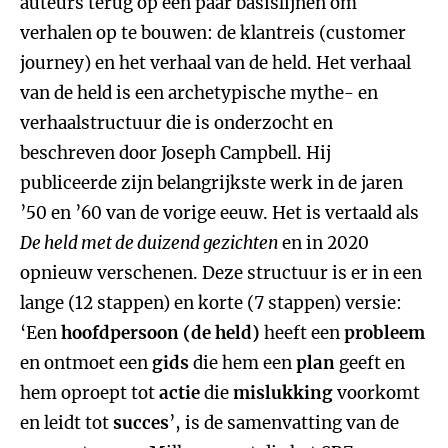
auteurs terug op een paar basislijnen om
verhalen op te bouwen: de klantreis (customer
journey) en het verhaal van de held. Het verhaal
van de held is een archetypische mythe- en
verhaalstructuur die is onderzocht en
beschreven door Joseph Campbell. Hij
publiceerde zijn belangrijkste werk in de jaren
’50 en ’60 van de vorige eeuw. Het is vertaald als
De held met de duizend gezichten
en in 2020
opnieuw verschenen. Deze structuur is er in een
lange (12 stappen) en korte (7 stappen) versie:
‘Een
hoofdpersoon (de held)
heeft een
probleem
en ontmoet een
gids
die hem een
plan
geeft en
hem oproept tot
actie
die
mislukking
voorkomt
en leidt tot
succes
’, is de samenvatting van de