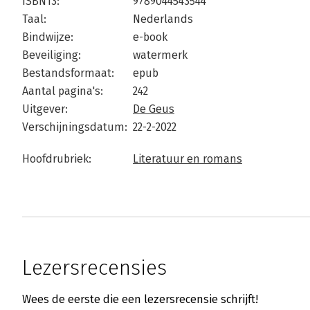
ISBN13:
9789044543544
Taal:
Nederlands
Bindwijze:
e-book
Beveiliging:
watermerk
Bestandsformaat:
epub
Aantal pagina's:
242
Uitgever:
De Geus
Verschijningsdatum:
22-2-2022
Hoofdrubriek:
Literatuur en romans
Lezersrecensies
Wees de eerste die een lezersrecensie schrijft!