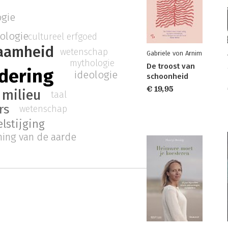
ogie
ologie
cultureel erfgoed
aamheid
wetenschap
Gabriele von Arnim
mythologie
De troost van
dering
ideologie
schoonheid
€ 19,95
milieu
taal
rs
wetenschap
lstijging
ing van de aarde