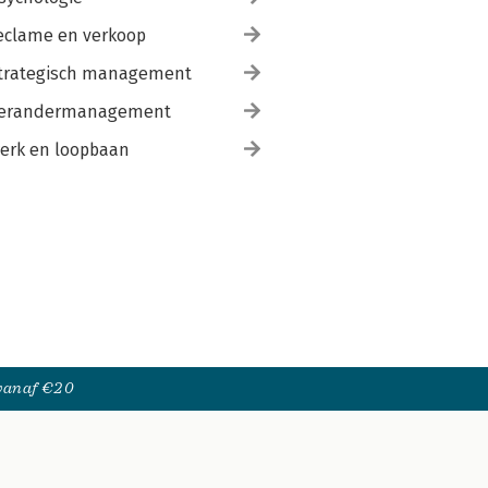
eclame en verkoop
trategisch management
erandermanagement
erk en loopbaan
 vanaf €20