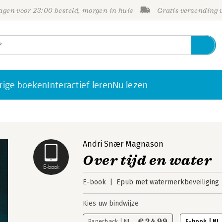
gen voor 23:00 besteld, morgen in huis
Gratis verzending
rige boeken
Interactief leren
Nu lezen
Andri Snær Magnason
Over tijd en water
E-book
E-book
Epub met watermerkbeveiliging
Kies uw bindwijze
€ 24,99
Paperback | NL
E-book | NL