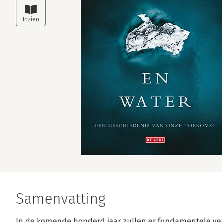
Samenvatting
In de komende honderd jaar zullen er fundamentele ve