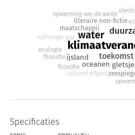
ideol
opwarming van de aarde
literaire non-fictie
ec
maatschappij
duurz
water
mythologie
taal
klimaatveran
ecologie
toekomst
ijsland
filosofie
oceanen
gletsje
filosofie
zeespiege
cultureel erfgoed
opwarm
Specificaties