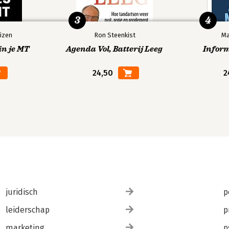
3
4
izen
Ron Steenkist
Ma
in je MT
Agenda Vol, Batterij Leeg
Infor
24,50
2
juridisch
p
leiderschap
p
marketing
p