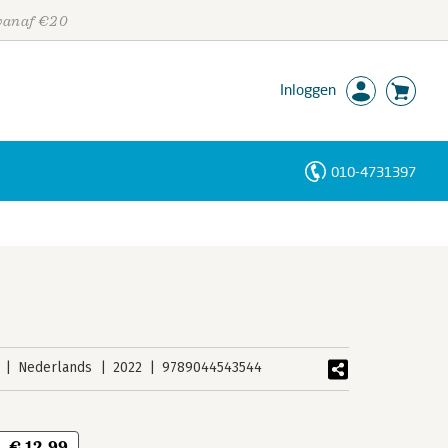
 vanaf €20
Inloggen
010-4731397
Personen
Trefwoorden
Nederlands
2022
9789044543544
€ 12,99