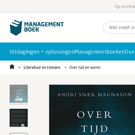
Op werkda
Uitdagingen + oplossingen
Managementboeken
Ove
Literatuur en romans
Over tijd en water