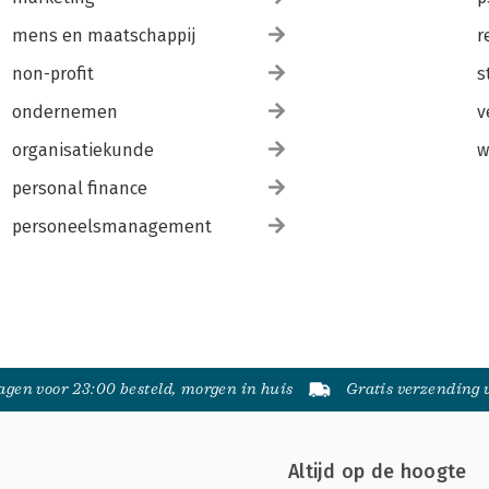
mens en maatschappij
r
non-profit
s
ondernemen
v
organisatiekunde
w
personal finance
personeelsmanagement
gen voor 23:00 besteld, morgen in huis
Gratis verzending
Altijd op de hoogte