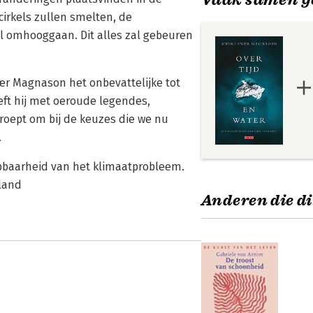
cirkels zullen smelten, de
al omhooggaan. Dit alles zal gebeuren
Snær Magnason het onbevattelijke tot
ft hij met oeroude legendes,
proept om bij de keuzes die we nu
.
rijpbaarheid van het klimaatprobleem.
rland
Anderen die di