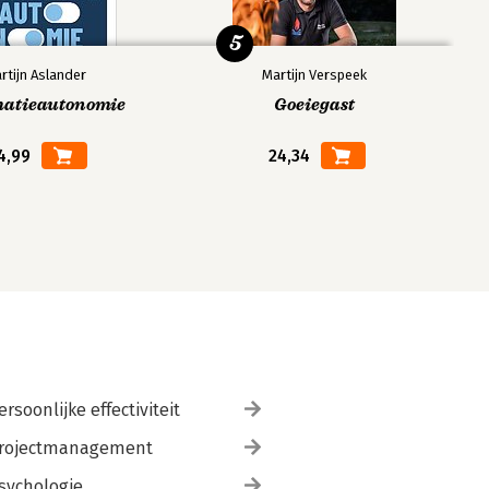
5
rtijn Aslander
Martijn Verspeek
matieautonomie
Goeiegast
4,99
24,34
ersoonlijke effectiviteit
rojectmanagement
sychologie