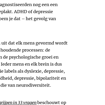
iagnostiseerden nog een een
eplakt. ADHD of depressie
oem je dat – het gevolg van
n uit dat elk mens gevormd wordt
 houdende processen: de
n de psychologische groei en
 Ieder mens en elk brein is dus
ie labels als dyslexie, depressie,
heid, depressie, bipolariteit en
ie van neurodiversiteit.
rijpen in 33 vragen
beschouwt op