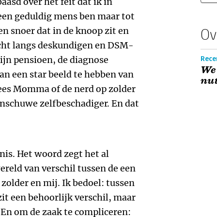
aasd over het feit dat ik in
, een geduldig mens ben maar tot
n snoer dat in de knoop zit en
Ov
tocht langs deskundigen en DSM-
ijn pensioen, de diagnose
Recen
We 
an een star beeld te hebben van
nut
Kees Momma of de nerd op zolder
enschuwe zelfbeschadiger. En dat
is. Het woord zegt het al
wereld van verschil tussen de een
 zolder en mij. Ik bedoel: tussen
t een behoorlijk verschil, maar
 En om de zaak te compliceren: