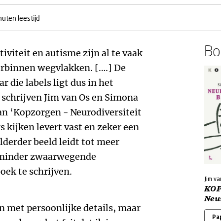
nuten leestijd
Boe
viteit en autisme zijn al te vaak
 erbinnen wegvlakken. [….] De
r die labels ligt dus in het
’ schrijven Jim van Os en Simona
van ‘Kopzorgen - Neurodiversiteit
s kijken levert vast en zeker een
lderder beeld leidt tot meer
jn minder zwaarwegende
ek te schrijven.
Jim va
KOP
Neur
len met persoonlijke details, maar
Pa