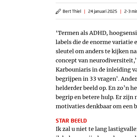
Bert Thiel
|
24 januari 2025
|
2-3 mi
‘Termen als ADHD, hoogsensiti
labels die de enorme variatie
sleutel om anders te kijken naa
concept van neurodiversiteit,
Karbouniaris in de inleiding 
begrijpen in 33 vragen’. Ander
helderder beeld op. En zo’n he
begrip en betere hulp. Er zi
motivaties denkbaar om een bo
STAR BEELD
Ik zal u niet te lang lastigval