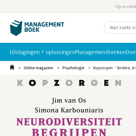
Op werkda
Uitdagingen + oplossingen
Managementboeken
Ove
Online magazine
Psychologie
Kopzorgen - ‘Andere, br