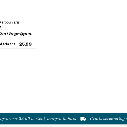
 Karbouniaris
.
teit begrijpen
25,99
ederlands
gen voor 23:00 besteld, morgen in huis
Gratis verzending