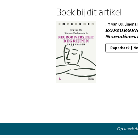
Boek bij dit artikel
Jim van Os, Simona
KOPZORGEN
Neurodiversi
Paperback | N
Op werkda