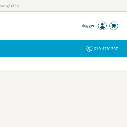
 vanaf €20
Inloggen
010-4731397
Personen
Trefwoorden