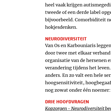
heel vaak krijgen autismeged
tweede of een derde label opg
bijvoorbeeld. Comorbiditeit n
hokjesdenken.
NEURODIVERSITEIT
Van Os en Karbouniaris legge
door twee met elkaar verband
organisatie van de hersenen e
verandering tijdens het leven.
anders. En zo valt een hele ser
hoogsensitiviteit, hoogbegaafd
nog zowat onder één noemer: d
DRIE HOOFDVRAGEN
Kopzorgen - Neurodiversiteit beg