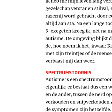
ik heb me mijn leven lang verb
gezelschap verstar en stilval
razernij word gebracht door ee
altijd aan sta. Na een lange 
5-exegeten kreeg ik, net na m
autisme. De omgeving blijkt d
de, hoe noem ik het, kwaal: 
met zijn treintjes of de mens
verbaast mij dan weer.
SPECTRUMSTOORNIS
Autisme is een spectrumstoorn
eigenlijk: er bestaat dus een 
en de ander, tussen de nerd op
verkouden en snipverkouden zi
de symptomen zijn hetzelfde.