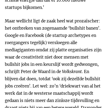
schone energie dan dat er 10.000 nieuwe
startups bijkomen.’
Maar wellicht ligt de zaak heel wat prozaïscher:
het ontbreken van zogenaamde ‘bullshit banen’.
Google en Facebook (de startup archetypes en
roergangers tegelijk) versloegen alle
mediagiganten omdat zij platte organisaties zijn
waar de creativiteit niet door mensen met
bullshit jobs in een keurslijf wordt gedwongen,
schrijft Peter de Waard in de
Volkskrant
. En
blijven dat doen, totdat ‘ook zij dezelfde bullshit
jobs creëren’. Let wel: zo’n ‘driekwart van al het
werk dat in de westerse maatschappij wordt
gedaan is niets meer dan zinloze tijdsvulling en
draagt niets bij aan een betere wereld. Daaronder