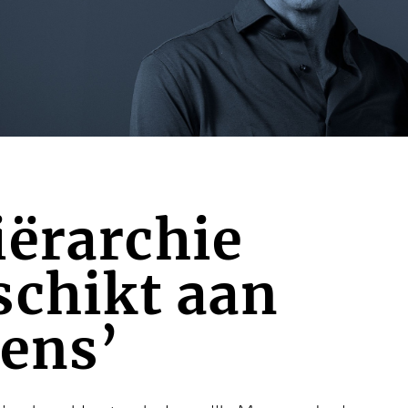
iërarchie
schikt aan
ens’