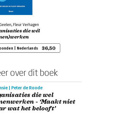
 Geelen, Fleur Verhagen
nisaties die wél
men)werken
36,50
bonden | Nederlands
er over dit boek
nsie | Peter de Roode
anisaties die wel
enwerken - ‘Maakt niet
r wat het belooft’