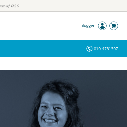
 vanaf €20
Inloggen
010-4731397
Personen
Trefwoorden