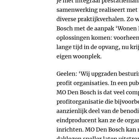
je met integraal prestatiema
samenwerking realiseert met 
diverse praktijkverhalen. Zo
Bosch met de aanpak ‘Wonen E
oplossingen komen: voorheen 
lange tijd in de opvang, nu kri
eigen woonplek.
Geelen: ‘Wij upgraden besturi
profit organisaties. In een pu
MO Den Bosch is dat veel com
profitorganisatie die bijvoor
aanzienlijk deel van de benod
eindproducent kan ze de organi
inrichten. MO Den Bosch kan 
daklozen sneller laten uitstro