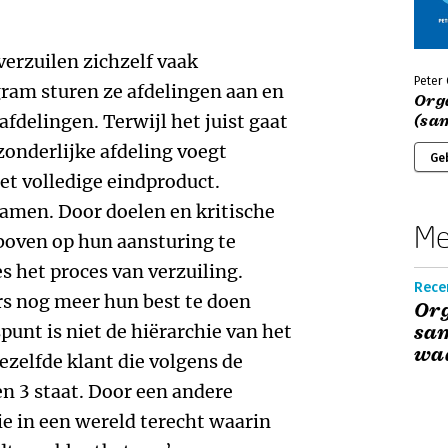
 verzuilen zichzelf vaak
Peter
ram sturen ze afdelingen aan en
Orga
fdelingen. Terwijl het juist gaat
(sa
onderlijke afdeling voegt
Ge
et volledige eindproduct.
amen. Door doelen en kritische
Me
 boven op hun aansturing te
s het proces van verzuiling.
Rece
 nog meer hun best te doen
Org
punt is niet de hiërarchie van het
sam
waa
zelfde klant die volgens de
n 3 staat. Door een andere
ie in een wereld terecht waarin