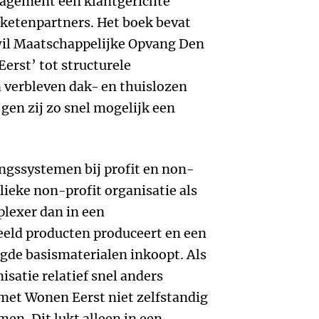
nagement een klantgerichte
ketenpartners. Het boek bevat
 wil Maatschappelijke Opvang Den
erst’ tot structurele
verbleven dak- en thuislozen
jgen zij zo snel mogelijk een
ngssystemen bij profit en non-
blieke non-profit organisatie als
plexer dan in een
beeld producten produceert en een
igde basismaterialen inkoopt. Als
satie relatief snel anders
met Wonen Eerst niet zelfstandig
men. Dit lukt alleen in een