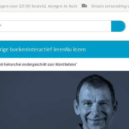
gen voor 23:00 besteld, morgen in huis
Gratis verzending
rige boeken
Interactief leren
Nu lezen
k hiërarchie ondergeschikt aan klantketens’