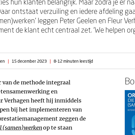
ies hun klanten belangrijk. Maar zodra je er na
ar ontstaat verzuiling en iedere afdeling gaa
samen)werken’ leggen Peter Geelen en Fleur Ver
ent de klant echt centraal zet. ‘We helpen org
den
|
15 december 2023
|
8-12 minuten leestijd
Boe
r van de methode integraal
etensamenwerking en
r Verhagen heeft hij inmiddels
pen bij het implementeren van
 prestatiemanagement zeggen de
él (samen)werken
op te staan