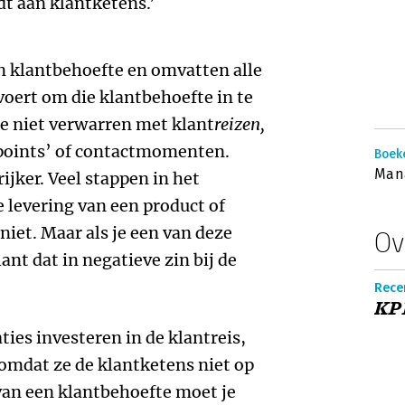
t aan klantketens.’
 klantbehoefte en omvatten alle
voert om die klantbehoefte in te
e niet verwarren met klant
reizen,
points’ of contactmomenten.
Boek
Man
jker. Veel stappen in het
e levering van een product of
niet. Maar als je een van deze
Ov
ant dat in negatieve zin bij de
Recen
KPI
ties investeren in de klantreis,
 omdat ze de klantketens niet op
 van een klantbehoefte moet je