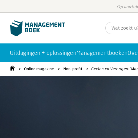
Op werkda
Uitdagingen + oplossingen
Managementboeken
Ove
Online magazine
Non-profit
Geelen en Verhagen: ‘Maa