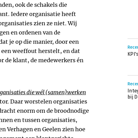
nden, ook de schakels die
ant. Iedere organisatie heeft
rganisaties zien ze niet. Wij
engen en ordenen van de
dat je op die manier, door een
Recen
 een weeffout herstelt, en dat
KPI'
oor de klant, de medewerkers én
Recen
Int
ganisaties die wél (samen)werken
bij 
ctor. Daar worstelen organisaties
dracht enorm om de broodnodige
nnen en tussen organisaties,
ten Verhagen en Geelen zien hoe