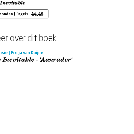
Inevitable
44,48
bonden | Engels
er over dit boek
sie | Freija van Duijne
 Inevitable - 'Aanrader'