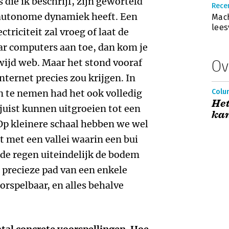
die ik beschrijf, zijn geworteld
Recen
, autonome dynamiek heeft. Een
Mach
lees
triciteit zal vroeg of laat de
aar computers aan toe, dan kom je
dwijd web. Maar het stond vooraf
Ov
nternet precies zou krijgen. In
n te nemen had het ook volledig
Colu
Het
 juist kunnen uitgroeien tot een
kan
p kleinere schaal hebben we wel
et met een vallei waarin een bui
t de regen uiteindelijk de bodem
t precieze pad van een enkele
orspelbaar, en alles behalve