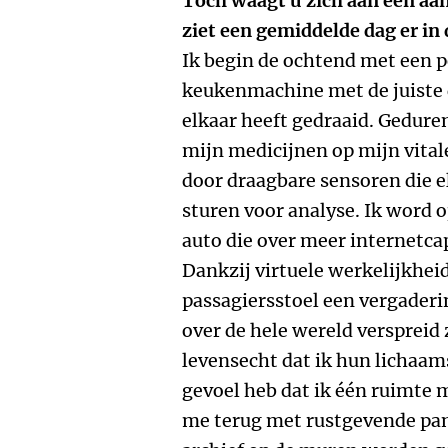
Toch waagt u zich aan een aan
ziet een gemiddelde dag er in
Ik begin de ochtend met een pe
keukenmachine met de juiste d
elkaar heeft gedraaid. Gedure
mijn medicijnen op mijn vital
door draagbare sensoren die e
sturen voor analyse. Ik word 
auto die over meer internetcap
Dankzij virtuele werkelijkheid
passagiersstoel een vergaderi
over de hele wereld verspreid z
levensecht dat ik hun lichaam
gevoel heb dat ik één ruimte m
me terug met rustgevende pan