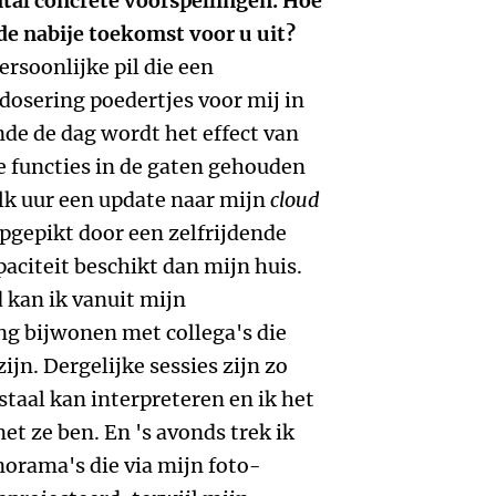
tal concrete voorspellingen. Hoe
 de nabije toekomst voor u uit?
rsoonlijke pil die een
osering poedertjes voor mij in
nde de dag wordt het effect van
e functies in de gaten gehouden
lk uur een update naar mijn
cloud
opgepikt door een zelfrijdende
aciteit beschikt dan mijn huis.
 kan ik vanuit mijn
ng bijwonen met collega's die
ijn. Dergelijke sessies zijn zo
staal kan interpreteren en ik het
et ze ben. En 's avonds trek ik
orama's die via mijn foto-