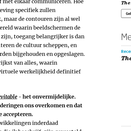
of met elkaar communiceren. Hoe
The 
ving specifiek zullen
Ge
, maar de contouren zijn al wel
wereld waarin beeldschermen de
Me
ijn, toegang belangrijker is dan
lteren de cultuur scheppen, en
Recen
orden bijgehouden en opgeslagen.
The
ijkst van alles, waarin
irtuele werkelijkheid definitief
vitable
- het onvermijdelijke.
nderingen ons overkomen en dat
e accepteren.
wikkelingen inderdaad