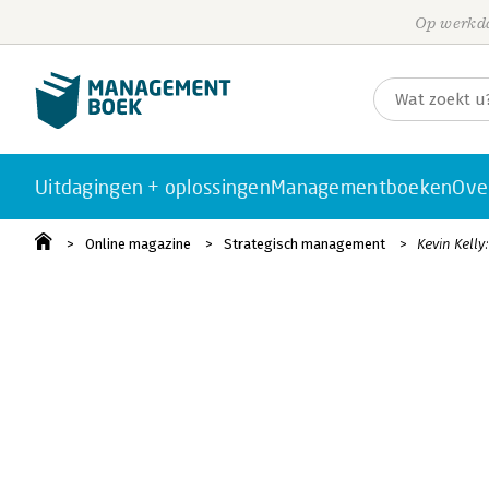
Op werkda
Uitdagingen + oplossingen
Managementboeken
Ove
Online magazine
Strategisch management
Kevin Kelly: