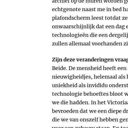
archief op de muren worden ge
echtgenote naast me in bed ha
plafondscherm leest totdat ze i
onwaarschijnlijk dat een dag e
technologieën die een dergel
zullen allemaal voorhanden zi
Zijn deze veranderingen vraa
Beide. De mensheid heeft een
nieuwigheidjes, helemaal als 
uniekheid als invididu onders
technologie behoeftes bloot 
we die hadden. In het Victori
bevroeden dat we een diepe d
die we van onszelf hebben ge