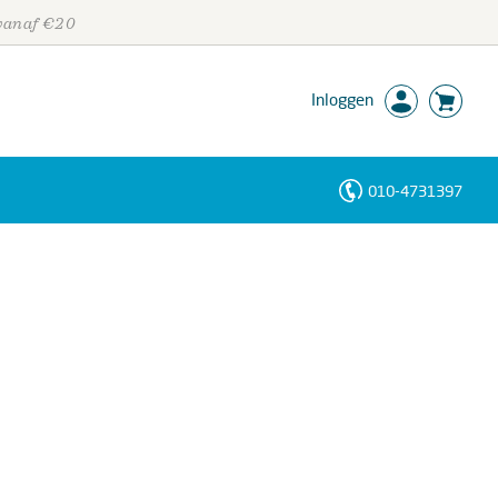
 vanaf €20
Inloggen
010-4731397
Personen
Trefwoorden