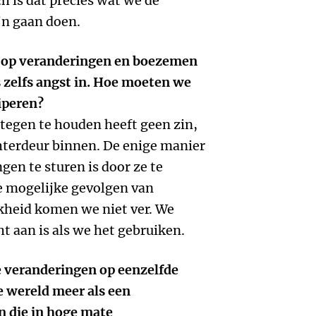
h is dat precies wat we de
jn gaan doen.
ol op veranderingen en boezemen
zelfs angst in. Hoe moeten we
iperen?
tegen te houden heeft geen zin,
hterdeur binnen. De enige manier
en te sturen is door ze te
 mogelijke gevolgen van
jkheid komen we niet ver. We
t aan is als we het gebruiken.
e veranderingen op eenzelfde
 wereld meer als een
 die in hoge mate