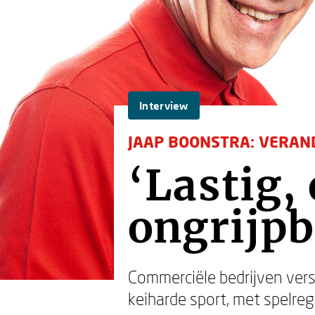
Interview
JAAP BOONSTRA: VERAND
‘Lastig,
ongrijpb
Commerciële bedrijven versu
keiharde sport, met spelre