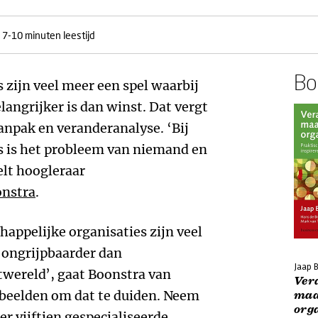
7-10 minuten leestijd
Boe
 zijn veel meer een spel waarbij
langrijker is dan winst. Dat vergt
npak en veranderanalyse. ‘Bij
s is het probleem van niemand en
elt hoogleraar
onstra
.
appelijke organisaties zijn veel
 ongrijpbaarder dan
Jaap 
twereld’, gaat Boonstra van
Ver
orbeelden om dat te duiden. Neem
maa
org
er vijftien gespecialiseerde