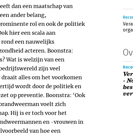
heeft dan een maatschap van
 een ander belang,
Recen
rominente rol en ook de politiek
Vera
orga
Ook hier een scala aan
 rond een nauwelijks
Ov
zondheid acteren. Boonstra:
s? Wat is welzijn van een
Rece
bedrijfswereld zijn veel
Ver
r draait alles om het voorkomen
- N
ertijd wordt door de politiek en
bes
ve
zet op preventie. Boonstra: ‘Ook
e brandweerman voelt zich
p. Hij is er toch voor het
brandweermannen en -vrouwen in
oolvoorbeeld van hoe een