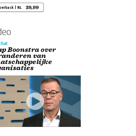
39,99
perback | NL
deo
chat
ap Boonstra over
randeren van
atschappelijke
ganisaties