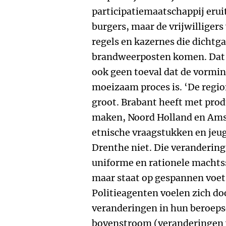
participatiemaatschappij erui
burgers, maar de vrijwilliger
regels en kazernes die dichtg
brandweerposten komen. Dat b
ook geen toeval dat de vormin
moeizaam proces is. ‘De regiona
groot. Brabant heeft met prod
maken, Noord Holland en Ams
etnische vraagstukken en jeu
Drenthe niet. Die verandering b
uniforme en rationele machtss
maar staat op gespannen voet 
Politieagenten voelen zich do
veranderingen in hun beroepse
bovenstroom (veranderingen v