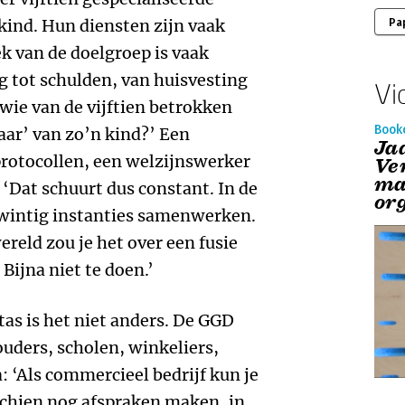
 kind. Hun diensten zijn vaak
Pa
k van de doelgroep is vaak
 tot schulden, van huisvesting
Vi
 wie van de vijftien betrokken
Book
aar’ van zo’n kind?’ Een
Ja
protocollen, een welzijnswerker
Ve
ma
 ‘Dat schuurt dus constant. In de
or
wintig instanties samenwerken.
ereld zou je het over een fusie
Bijna niet te doen.’
tas is het niet anders. De GGD
ouders, scholen, winkeliers,
 ‘Als commercieel bedrijf kun je
schien nog afspraken maken, in