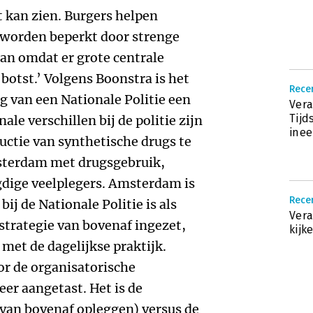
t kan zien. Burgers helpen
s worden beperkt door strenge
aan omdat er grote centrale
otst.’ Volgens Boonstra is het
Recen
g van een Nationale Politie een
Vera
Tijd
le verschillen bij de politie zijn
ine
uctie van synthetische drugs te
terdam met drugsgebruik,
gdige veelplegers. Amsterdam is
Recen
ij de Nationale Politie is als
Vera
trategie van bovenaf ingezet,
kijk
met de dagelijkse praktijk.
or de organisatorische
er aangetast. Het is de
an bovenaf opleggen) versus de