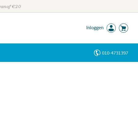
 vanaf €20
Inloggen
010-4731397
Personen
Trefwoorden