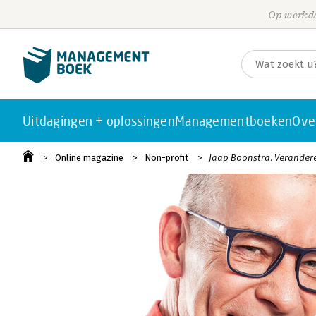
Op werkda
Uitdagingen + oplossingen
Managementboeken
Ove
Online magazine
Non-profit
Jaap Boonstra: Veranderen