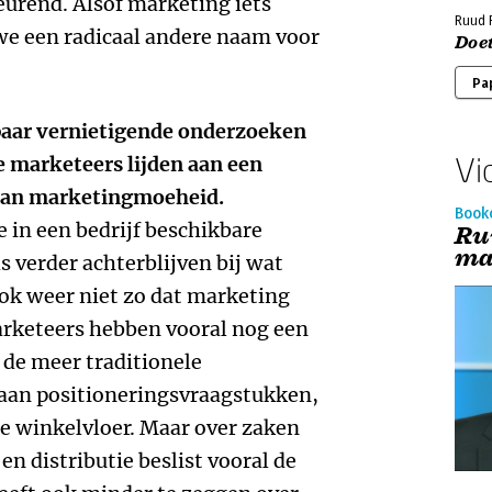
eurend. Alsof marketing iets
Ruud 
we een radicaal andere naam voor
Doe
Pa
 paar vernietigende onderzoeken
Vi
e marketeers lijden aan een
aan marketingmoeheid.
Book
 in een bedrijf beschikbare
Ru
ma
 verder achterblijven bij wat
ook weer niet zo dat marketing
Marketeers hebben vooral nog een
 de meer traditionele
aan positioneringsvraagstukken,
e winkelvloer. Maar over zaken
 en distributie beslist vooral de