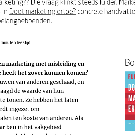
keting?? Die vraag klinkt steeds luider. Mar
 in
Doet marketing ertoe?
concrete handvatte
 belanghebbenden.
 minuten leestijd
Boe
en marketing met misleiding en
Hoe heeft het zover kunnen komen?
ouwen van anderen geschaad, en
eslaagd de waarde van hun
 te tonen. Ze hebben het laten
rdt ingezet om
alen ten koste van anderen. Als
ar ben in het vakgebied