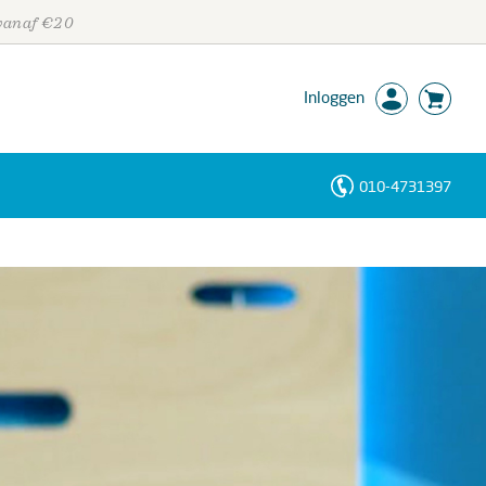
 vanaf €20
Inloggen
010-4731397
Personen
Trefwoorden