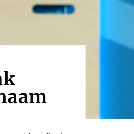
ak
 naam