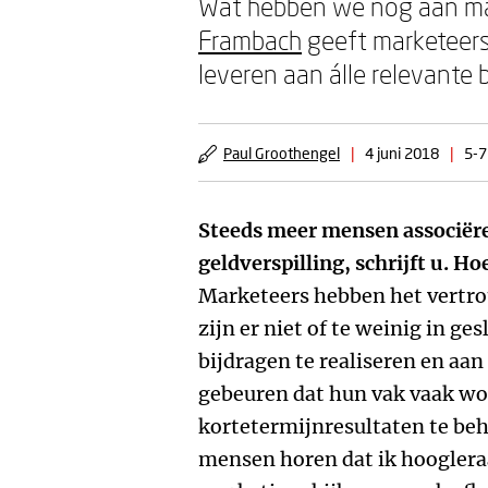
Wat hebben we nog aan mar
Frambach
geeft marketeers
leveren aan álle relevante
Paul Groothengel
|
4 juni 2018
|
5-7
Steeds meer mensen associër
geldverspilling, schrijft u. 
Marketeers hebben het vertr
zijn er niet of te weinig in g
bijdragen te realiseren en aan
gebeuren dat hun vak vaak wo
kortetermijnresultaten te beh
mensen horen dat ik hooglera