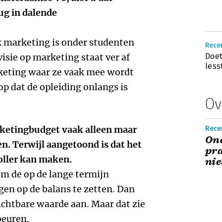
ug in dalende
ak marketing is onder studenten
Rece
isie op marketing staat ver af
Doet
less
keting waar ze vaak mee wordt
 op dat de opleiding onlangs is
Ov
.
arketingbudget vaak alleen maar
Recen
On
n. Terwijl aangetoond is dat het
pra
oller kan maken.
ni
om de op de lange termijn
en op de balans te zetten. Dan
zichtbare waarde aan. Maar dat zie
beuren.