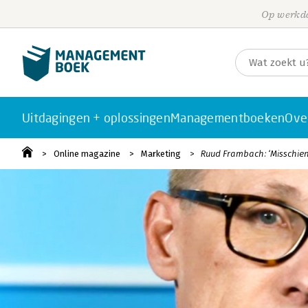
Op werkda
Uitdagingen + oplossingen
Managementboeken
Ove
Online magazine
Marketing
Ruud Frambach: ‘Misschie