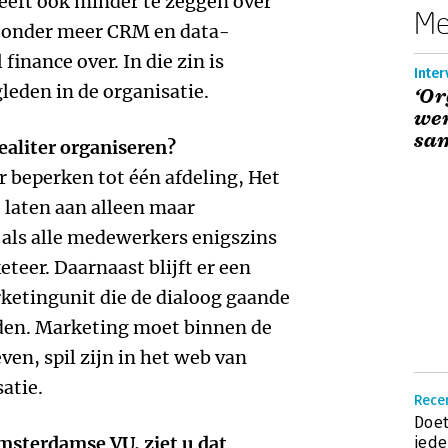
eeft ook minder te zeggen over
Me
n onder meer CRM en data-
finance over. In die zin is
Inter
leden in de organisatie.
‘Or
we
sa
an idealiter organiseren?
r beperken tot één afdeling, Het
e laten aan alleen maar
 als alle medewerkers enigszins
teer. Daarnaast blijft er een
ketingunit die de dialoog gaande
den. Marketing moet binnen de
ven, spil zijn in het web van
atie.
Recen
Doet
msterdamse VU, ziet u dat
iede