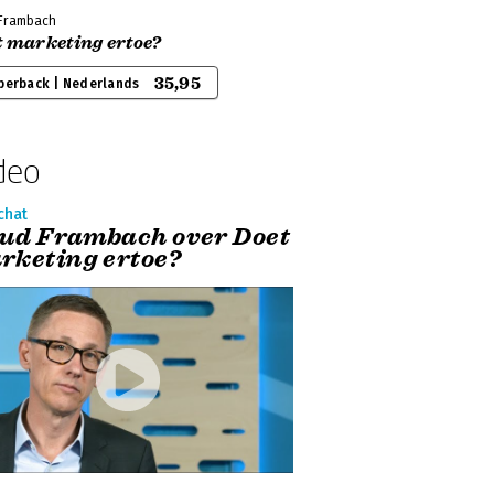
Frambach
t marketing ertoe?
35,95
perback | Nederlands
deo
chat
ud Frambach over Doet
rketing ertoe?