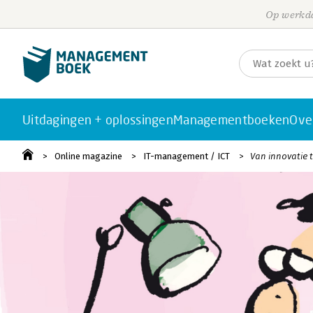
Op werkda
Uitdagingen + oplossingen
Managementboeken
Ove
Online magazine
IT-management / ICT
Van innovatie t