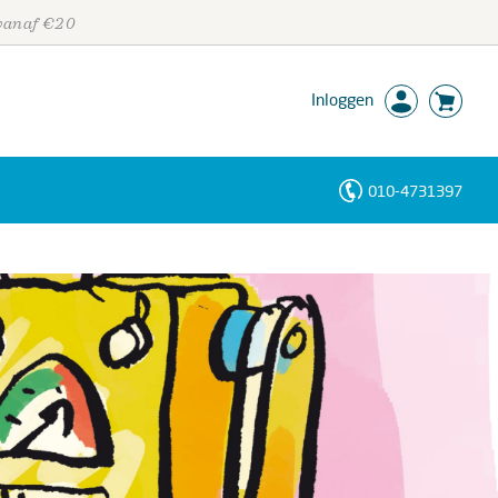
 vanaf €20
Inloggen
010-4731397
Personen
Trefwoorden