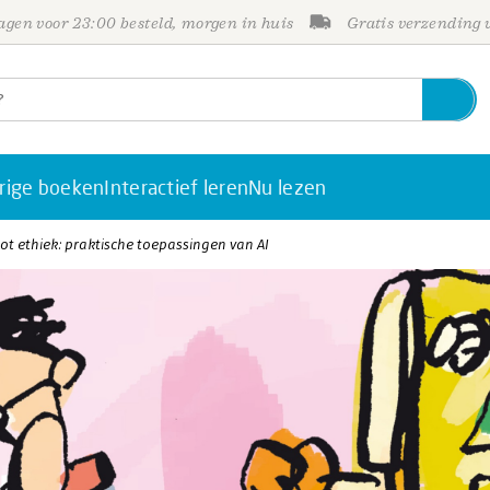
gen voor 23:00 besteld, morgen in huis
Gratis verzending
rige boeken
Interactief leren
Nu lezen
ot ethiek: praktische toepassingen van AI