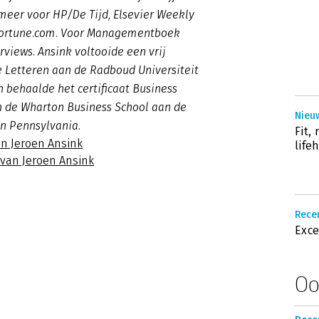
meer voor HP/De Tijd, Elsevier Weekly
Fortune.com. Voor Managementboek
terviews. Ansink voltooide een vrij
e Letteren aan de Radboud Universiteit
 behaalde het certificaat Business
n de Wharton Business School aan de
Nieu
an Pennsylvania.
Fit,
an Jeroen Ansink
life
 van Jeroen Ansink
Recen
Exc
Oo