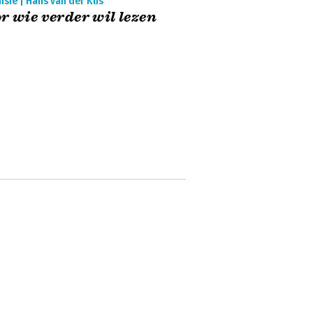
sie | Hans van der Klis
r wie verder wil lezen