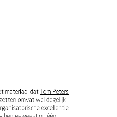
het materiaal dat
Tom Peters
zetten omvat wel degelijk
rganisatorische excellentie
zig ben geweest op één