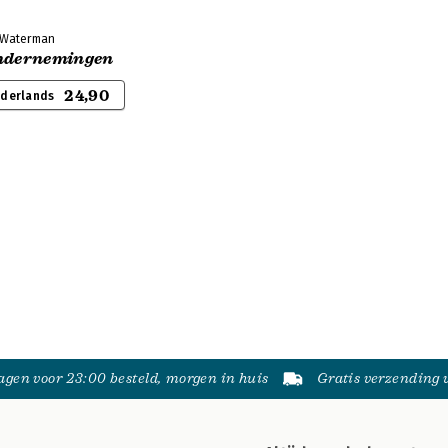
t Waterman
ondernemingen
24,90
ederlands
gen voor 23:00 besteld, morgen in huis
Gratis verzending