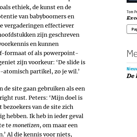
als ethiek, de kunst en de
Tom P
potentie van babyboomers en
Exc
e vergaderingen effectiever
Pa
oofdstukken zijn geschreven
 voorkennis en kunnen
Me
-formaat of als powerpoint-
geniet zijn voorkeur: ‘De slide is
Nieu
atomisch partikel, zo je wil.’
De 
n de site gaan gebruiken als een
ght rust. Peters: ‘Mijn doel is
t bezoekers van de site zich
 hebben. Ik heb in ieder geval
te te
monetizen
, om maar een
.’ Al die kennis voor niets,