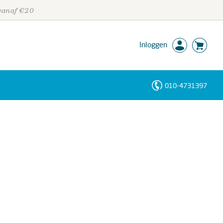
 vanaf €20
Inloggen
010-4731397
Personen
Trefwoorden