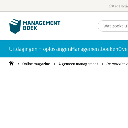
Op werkda
Uitdagingen + oplossingen
Managementboeken
Ove
Online magazine
Algemeen management
De moeder va