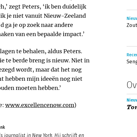
,’ zegt Peters, ‘ik ben duidelijk
ik je niet vanuit Nieuw-Zeeland
Nieuw
jd ga je op zoek naar andere
Zout
aken van een bepaalde impact.’
lagen te behalen, aldus Peters.
Recen
ie te berde breng is nieuw. Niet in
Seng
 gezegd wordt, maar dat het nog
cht hebben mijn ideeën nog niet
Ov
zouden moeten hebben.’
Nieu
e:
www.excellencenow.com
)
Tom
ink
s journalist in New York. Hij schrijft en