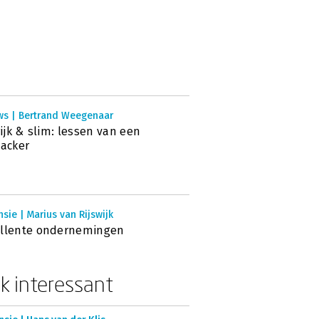
ws | Bertrand Weegenaar
 rijk & slim: lessen van een
hacker
sie | Marius van Rijswijk
ellente ondernemingen
k interessant