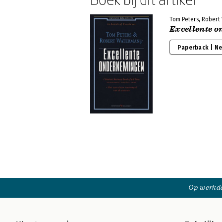
Tom Peters, Rober
Excellente 
Paperback | N
Op werkda