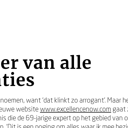
r van alle
ties
et noemen, want ‘dat klinkt zo arrogant’. Maar 
nieuwe website
www.excellencenow.com
gaat 
is die de 69-jarige expert op het gebied van o
an. ‘Dit is een poging om alles waar ik mee be