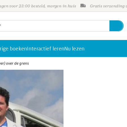
gen voor 23:00 besteld, morgen in huis
Gratis verzending
rige boeken
Interactief leren
Nu lezen
er) over de grens