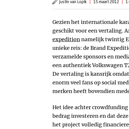
Justin van Lopik
|
15 maart 2012
|
1
Gezien het internationale kara
geschikt voor een vertaling. 
expedition
namelijk twintig E
unieke reis: de Brand Expediti
verzamelde sponsors en media
een authentiek Volkswagen T2
De vertaling is kansrijk omdat
enorm veel fans op social med
merken heeft bovendien med
Het idee achter crowdfunding i
bedrag investeren en dat deze 
het project volledig financiere