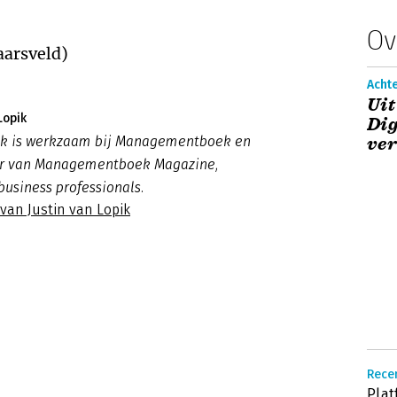
Ov
aarsveld)
Acht
Uit
Lopik
Dig
pik is werkzaam bij Managementboek en
ve
ur van Managementboek Magazine,
business professionals.
 van Justin van Lopik
Recen
Plat