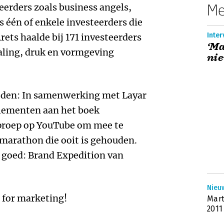
Me
erders zoals business angels,
ts één of enkele investeerders die
Inter
ets haalde bij 171 investeerders
‘Ma
aling, druk en vormgeving
nie
eden: In samenwerking met Layar
elementen aan het boek
oproep op YouTube om mee te
marathon die ooit is gehouden.
 goed: Brand Expedition van
Nieuw
e for marketing!
Mart
2011