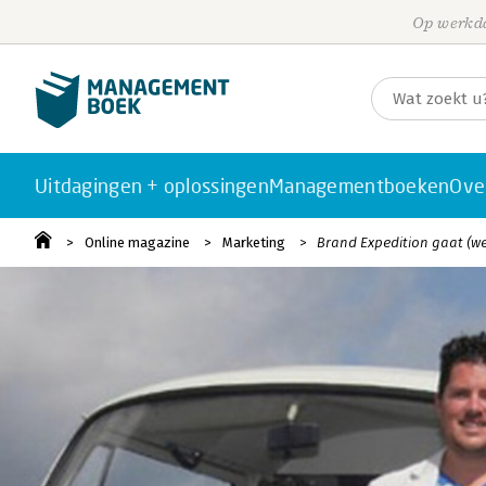
Op werkda
Uitdagingen + oplossingen
Managementboeken
Ove
Online magazine
Marketing
Brand Expedition gaat (we