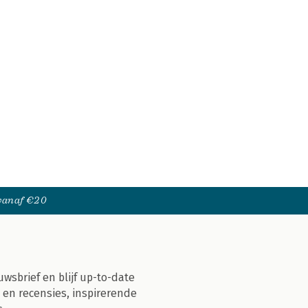
 vanaf €20
uwsbrief en blijf up-to-date
 en recensies, inspirerende