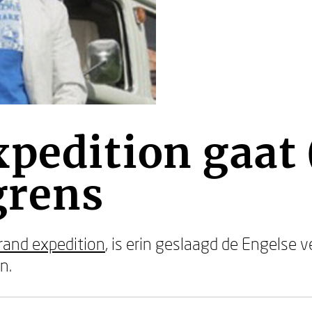
pedition gaat
grens
rand expedition
, is erin geslaagd de Engelse v
n.