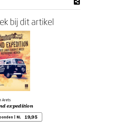
k bij dit artikel
n Arets
nd expedition
19,95
bonden | NL