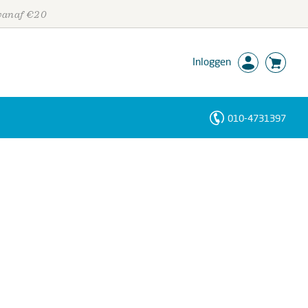
 vanaf €20
Inloggen
010-4731397
Personen
Trefwoorden