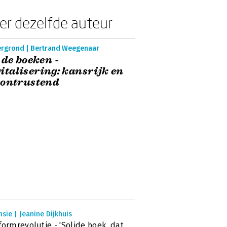
er dezelfde auteur
ergrond | Bertrand Weegenaar
 de boeken -
italisering: kansrijk en
rontrustend
sie | Jeanine Dijkhuis
formrevolutie - 'Solide boek, dat