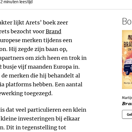
-2 minuten leestijd
Boe
kter lijkt Arets’ boek zeer
Arets bezocht voor
Brand
uropese merken tijdens een
on. Hij zegde zijn baan op,
partners om zich heen en trok in
 busje vijf maanden Europa in.
 de merken die hij behandelt al
ia platforms hebben. Een aantal
ewerking toegezegd.
Martij
Bra
s dat veel particulieren een klein
Ge
kleine investeringen bij elkaar
n. Dit in tegenstelling tot