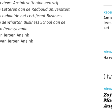
terviews. Ansink voltooide een vrij
e Letteren aan de Radboud Universiteit
Rece
 behaalde het certificaat Business
Ama
n de Wharton Business School aan de
lees
zet
an Pennsylvania.
an Jeroen Ansink
 van Jeroen Ansink
Nieuw
Harv
Ov
Nieuw
Zoj
Ma
Au