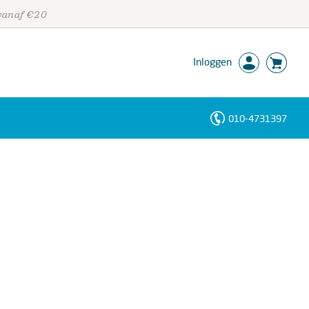
 vanaf €20
Inloggen
010-4731397
Personen
Trefwoorden