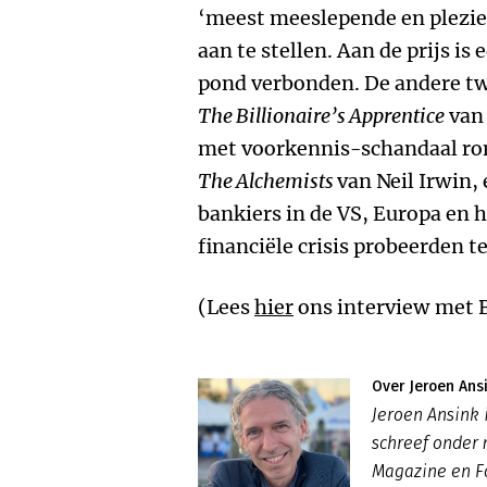
‘meest meeslepende en plezier
aan te stellen. Aan de prijs i
pond verbonden. De andere tw
The Billionaire’s Apprentice
van 
met voorkennis-schandaal ro
The Alchemists
van Neil Irwin,
bankiers in de VS, Europa en 
financiële crisis probeerden t
(Lees
hier
ons interview met B
Over Jeroen Ans
Jeroen Ansink i
schreef onder 
Magazine en 