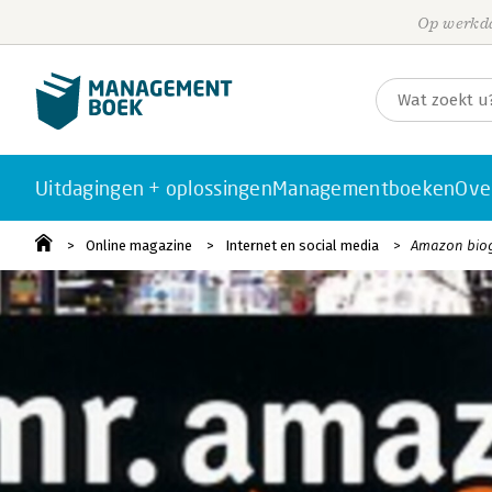
Op werkda
Uitdagingen + oplossingen
Managementboeken
Ove
Online magazine
Internet en social media
Amazon biog