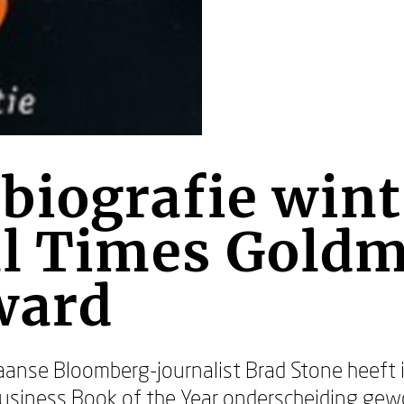
biografie wint
al Times Gold
ward
anse Bloomberg-journalist Brad Stone heeft 
usiness Book of the Year
onderscheiding gewo