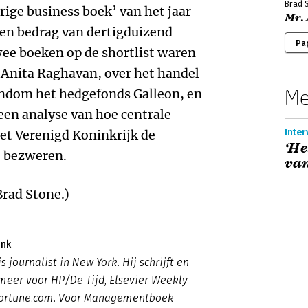
Brad 
ige business boek’ van het jaar
Mr.
s een bedrag van dertigduizend
Pa
ee boeken op de shortlist waren
Anita Raghavan, over het handel
Me
ndom het hedgefonds Galleon, en
 een analyse van hoe centrale
Inter
het Verenigd Koninkrijk de
‘He
e bezweren.
van
rad Stone.)
ink
s journalist in New York. Hij schrijft en
meer voor HP/De Tijd, Elsevier Weekly
Fortune.com. Voor Managementboek