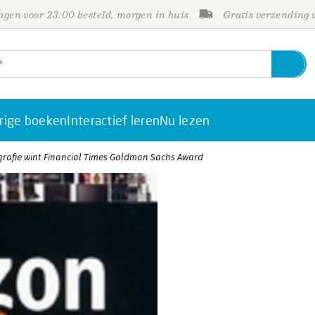
gen voor 23:00 besteld, morgen in huis
Gratis verzending
rige boeken
Interactief leren
Nu lezen
rafie wint Financial Times Goldman Sachs Award