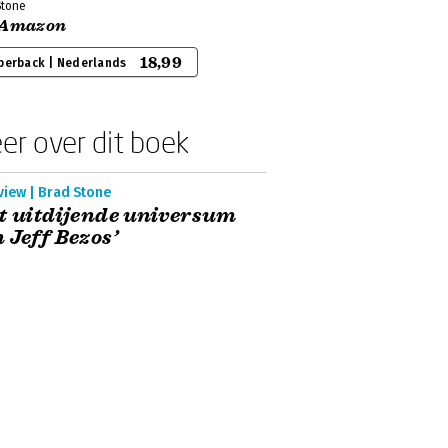
Stone
 Amazon
18,99
perback | Nederlands
er over dit boek
view | Brad Stone
t uitdijende universum
 Jeff Bezos’