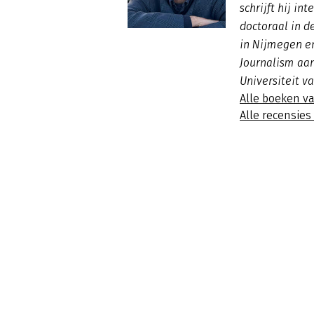
schrijft hij in
doctoraal in d
in Nijmegen en
Journalism aa
Universiteit v
Alle boeken v
Alle recensies