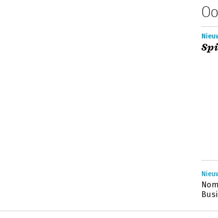
Oo
Nieu
Spi
Nieuw
Nom
Busi