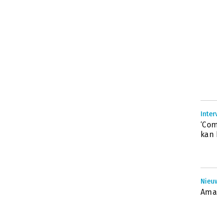
Inter
‘Com
kan 
Nieu
Amaz