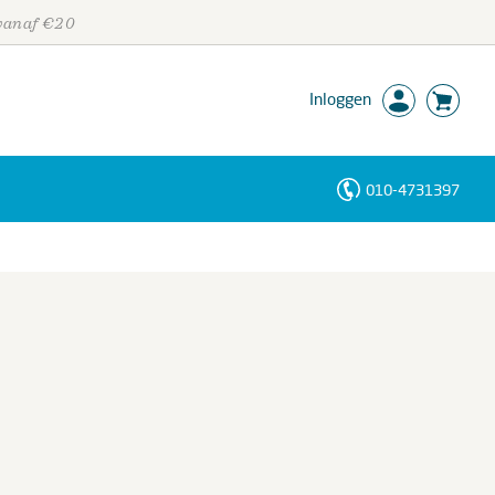
 vanaf €20
Inloggen
010-4731397
Personen
Trefwoorden