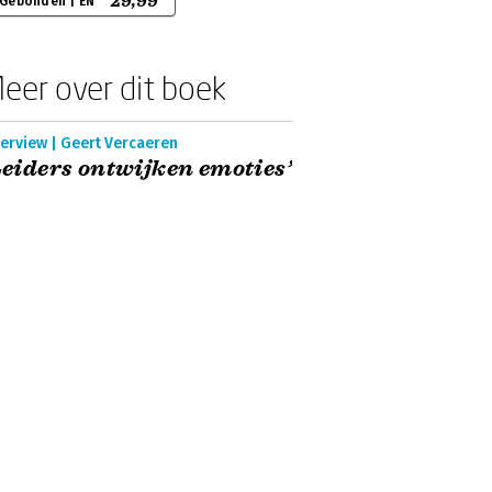
29,99
Gebonden | EN
eer over dit boek
terview | Geert Vercaeren
Leiders ontwijken emoties’