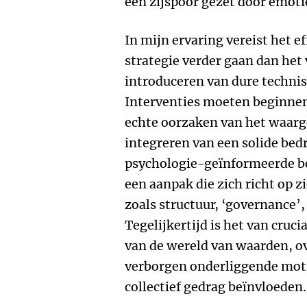
een zijspoor gezet door emoti
In mijn ervaring vereist het e
strategie verder gaan dan he
introduceren van dure techni
Interventies moeten beginne
echte oorzaken van het waar
integreren van een solide bed
psychologie-geïnformeerde be
een aanpak die zich richt op 
zoals structuur, ‘governance’,
Tegelijkertijd is het van cruc
van de wereld van waarden, o
verborgen onderliggende moti
collectief gedrag beïnvloeden.