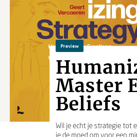
Preview
Humaniz
Master 
Beliefs
Wil je echt je strategie to
je de moed om voor een mi