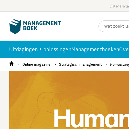
Op werkda
Uitdagingen + oplossingen
Managementboeken
Ove
Online magazine
Strategisch management
Humanizing