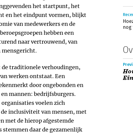
nggevenden het startpunt, het
t en het eindpunt vormen, blijkt
Rece
Hoez
nomie van medewerkers en de
nog 
e beroepsgroepen hebben een
turend naar vertrouwend, van
Ov
n mensgericht.
Prev
 de traditionele verhoudingen,
Hou
an werken ontstaat. Een
Ein
gekenmerkt door ongebonden en
n mannen: bedrijfsburgers.
 organisaties voelen zich
de inclusiviteit van mensen, met
 en met de hierop afgestemde
rs stemmen daar de gezamenlijk