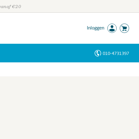
 vanaf €20
Inloggen
010-4731397
Personen
Trefwoorden