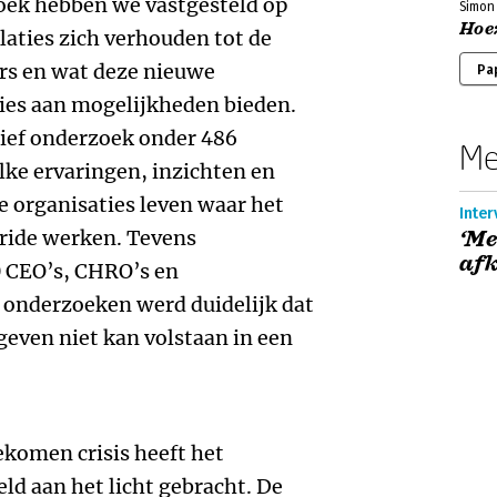
zoek hebben we vastgesteld op
Simon
Hoe
aties zich verhouden tot de
s en wat deze nieuwe
Pa
es aan mogelijkheden bieden.
ief onderzoek onder 486
Me
lke ervaringen, inzichten en
e organisaties leven waar het
Inter
ride werken. Tevens
‘Me
afk
 CEO’s, CHRO’s en
 onderzoeken werd duidelijk dat
geven niet kan volstaan in een
ekomen crisis heeft het
ld aan het licht gebracht. De