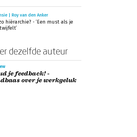
nsie | Roy van den Anker
o hiërarchie? - ‘Een must als je
twijfelt’
er dezelfde auteur
iew
d je feedback! -
dbaas over je werkgeluk