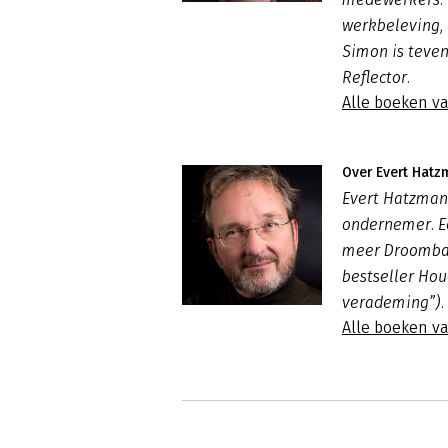
werkbeleving,
Simon is teve
Reflector.
Alle boeken v
Over Evert Hat
Evert Hatzman
ondernemer. E
meer Droombaa
bestseller Hou
verademing”).
Alle boeken v