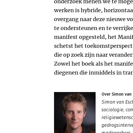
onderzoek menen we te mogen
werken is hybride, horizontaa
overgang naar deze nieuwe v
te ondersteunen en te verrij
manifest opgesteld, het Mani
schetst het toekomstperspect
die op zoek zijn naar verander
Zowel het boek als het manifes
diegenen die inmiddels in tran
Over Simon van 
Simon van Esch
sociologie, co
religiewetens
gedragsinterv
medewerkers. H