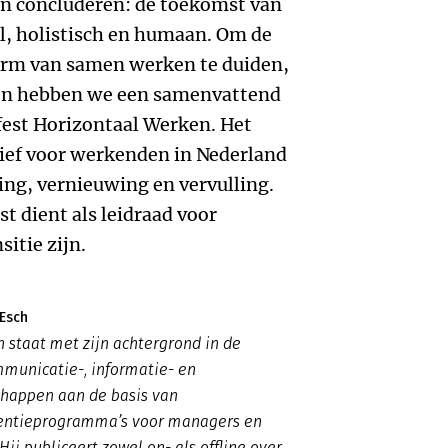
 concluderen: de toekomst van
l, holistisch en humaan. Om de
orm van samen werken te duiden,
ken hebben we een samenvattend
fest Horizontaal Werken. Het
ief voor werkenden in Nederland
ing, vernieuwing en vervulling.
t dient als leidraad voor
sitie zijn.
Esch
 staat met zijn achtergrond in de
mmunicatie-, informatie- en
chappen aan de basis van
entieprogramma’s voor managers en
ij publiceert zowel on- als offline over