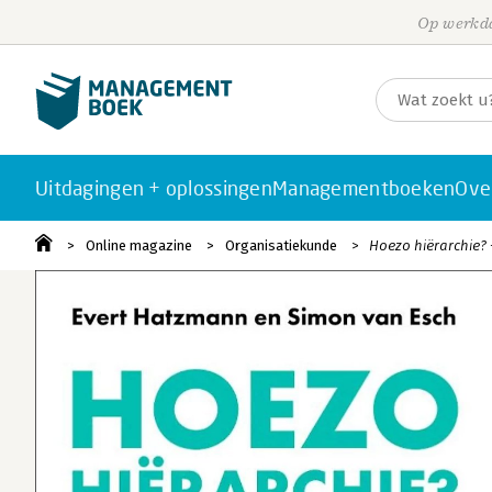
Op werkda
Uitdagingen + oplossingen
Managementboeken
Ove
Online magazine
Organisatiekunde
Hoezo hiërarchie? 