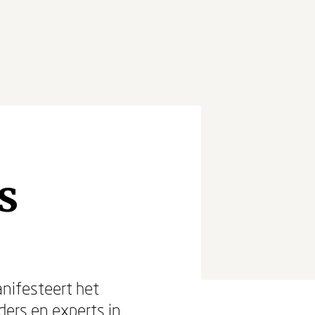
s
nifesteert het
ders en experts in