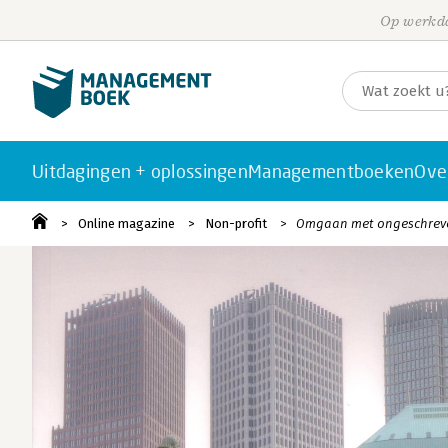
Op werkda
Uitdagingen + oplossingen
Managementboeken
Ove
Online magazine
Non-profit
Omgaan met ongeschreven