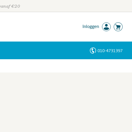
 vanaf €20
Inloggen
010-4731397
Personen
Trefwoorden