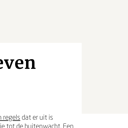
even
 regels
dat er uit is
tie tot de buitenwacht. Een