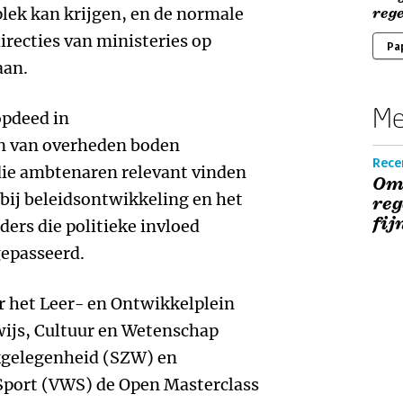
plek kan krijgen, en de normale
rege
irecties van ministeries op
Pa
aan.
Me
opdeed in
en van overheden boden
Rece
die ambtenaren relevant vinden
Om
 bij beleidsontwikkeling en het
reg
fij
ers die politieke invloed
gepasseerd.
r het Leer- en Ontwikkelplein
wijs, Cultuur en Wetenschap
kgelegenheid (SZW) en
Sport (VWS) de Open Masterclass