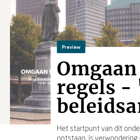
Preview
Omgaan 
regels -
beleids
Het startpunt van dit onde
ontstaan, is verwondering 