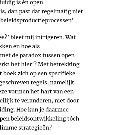
uidig is én open
s, dan past dat regelmatig niet
‘beleidsproductieprocessen’.
s?’ bleef mij intrigeren. Wat
kken en hoe als
 met de paradox tussen open
rkt het hier’? Met betrekking
it boek zich op een specifieke
eschreven regels, namelijk
eze vormen het hart van een
eilijk te veranderen, niet door
iding. Hoe kun je daarmee
en beleidsontwikkeling tóch
slimme strategieën?