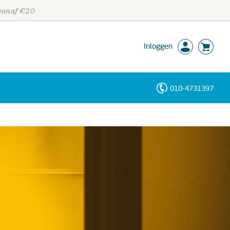
 vanaf €20
Inloggen
010-4731397
Personen
Trefwoorden