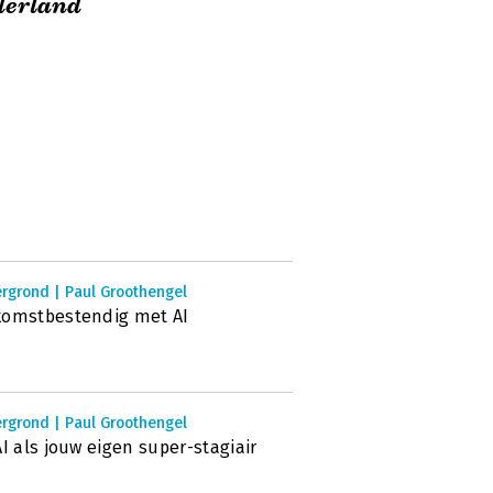
derland
rgrond | Paul Groothengel
komstbestendig met AI
rgrond | Paul Groothengel
AI als jouw eigen super-stagiair