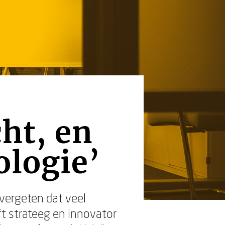
cht, en
ologie’
 vergeten dat veel
t strateeg en innovator