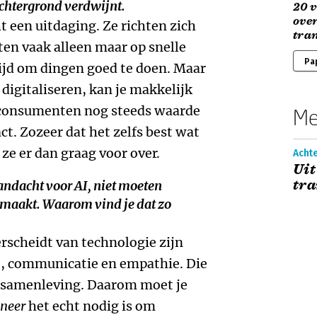
achtergrond verdwijnt.
20 
over
ht een uitdaging. Ze richten zich
tra
ten vaak alleen maar op snelle
Pa
ijd om dingen goed te doen. Maar
 digitaliseren, kan je makkelijk
l consumenten nog steeds waarde
Me
t. Zozeer dat het zelfs best wat
ze er dan graag voor over.
Acht
Uit
tra
aandacht voor AI, niet moeten
 maakt. Waarom vind je dat zo
rscheidt van technologie zijn
it, communicatie en empathie. Die
e samenle­ving. Daarom moet je
neer
het echt nodig is om