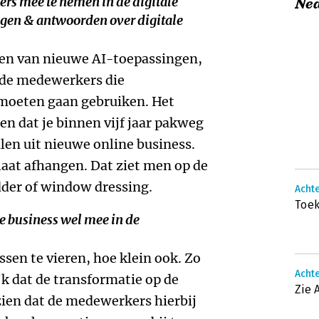
ers mee te nemen in de digitale
Ne
gen & antwoorden over digitale
ren van nieuwe AI-toepassingen,
 de medewerkers die
moeten gaan gebruiken. Het
pen dat je binnen vijf jaar pakweg
len uit nieuwe online business.
aat afhangen. Dat ziet men op de
odder of window dressing.
Achte
Toe
e business wel mee in de
ssen te vieren, hoe klein ook. Zo
Achte
jk dat de transfor­matie op de
Zie 
 zien dat de medewerkers hierbij