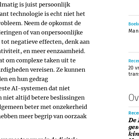
matig is juist per­soonlijk
ant technologie is echt niet het
probleem. Neem de opkomst de
Boek
Man
derin­gen of van onpersoonlijke
 tot negatieve effecten, denk aan
iviteit, en meer een­zaamheid.
at om complexe taken uit te
Recen
20 v
ardigheden vereisen. Ze kunnen
tran
den en hun gedrag
este AI-systemen dat niet
Ov
niet altijd betere beslissingen
algemeen beter met onzekerheid
Recen
hebben meer begrip van oorzaak
De 
ges
kin