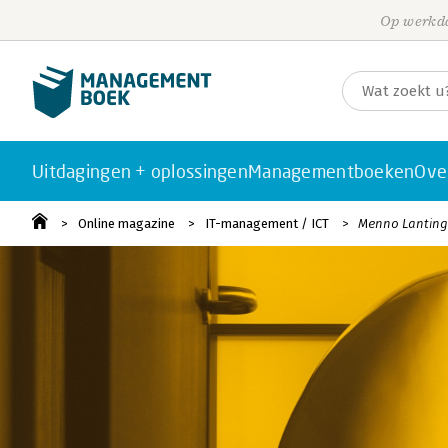
Op werkda
Uitdagingen + oplossingen
Managementboeken
Ove
Online magazine
IT-management / ICT
Menno Lanting: 