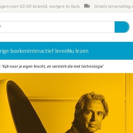
gen voor 23:00 besteld, morgen in huis
Gratis verzending
rige boeken
Interactief leren
Nu lezen
‘Kijk naar je eigen kracht, en versterk die met technologie’