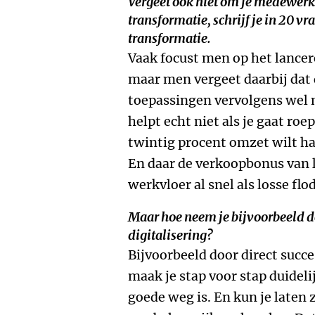
Vergeet ook niet om je medewerk
transformatie, schrijf je in
20 vra
transformatie
.
Vaak focust men op het lance
maar men vergeet daarbij dat
toepassingen vervolgens wel 
helpt echt niet als je gaat roe
twintig procent omzet wilt ha
En daar de verkoopbonus van l
werkvloer al snel als losse fl
Maar hoe neem je bijvoorbeeld d
digitalisering?
Bijvoorbeeld door direct succe
maak je stap voor stap duideli
goede weg is. En kun je laten