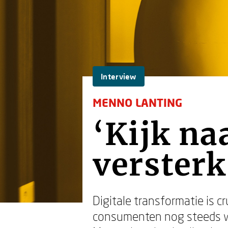
Interview
MENNO LANTING
‘Kijk na
versterk
Digitale transformatie is c
consumenten nog steeds waa