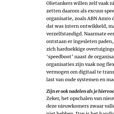
Olietankers willen zelf vaak n
zetten daarom als excuus spee
organisatie, zoals ABN Amro d
dat was intern ontwikkeld, ma
verzelfstandigd. Naarmate een
ontstaan er ingesleten paden,
zich hardnekkige overtuiginge
‘speed­boot’ naast de organisa
organisaties zijn vaak nog fl
vermogen om digitaal te tran
last van oude systemen en ma
Zijn er ook nadelen als je hiervoo
Zeker, het opschalen van nie
deze nieuwkomers zwaar vall
niet hebben. Dan is het handi