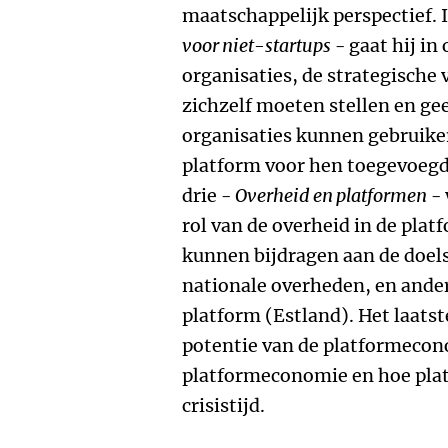
maatschappelijk perspectief. 
voor niet-startups
- gaat hij in
organisaties, de strategische 
zichzelf moeten stellen en gee
organisaties kunnen gebruiken
platform voor hen toegevoegde
drie -
Overheid en platformen
- 
rol van de overheid in de pl
kunnen bijdragen aan de doels
nationale overheden, en anderz
platform (Estland). Het laatst
potentie van de platformecono
platformeconomie en hoe plat
crisistijd.