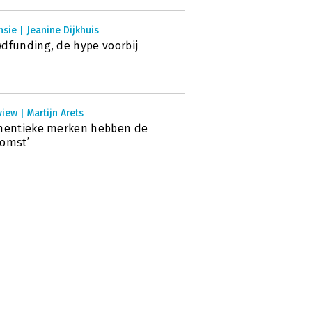
sie | Jeanine Dijkhuis
dfunding, de hype voorbij
view | Martijn Arets
hentieke merken hebben de
omst’