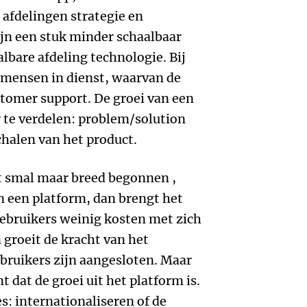
 afdelingen strategie en
jn een stuk minder schaalbaar
lbare afdeling technologie. Bij
 mensen in dienst, waarvan de
stomer support. De groei van een
r te verdelen: problem/solution
schalen van het product.
t smal maar breed begonnen ,
an een platform, dan brengt het
gebruikers weinig kosten met zich
groeit de kracht van het
bruikers zijn aangesloten. Maar
dat de groei uit het platform is.
es: internationaliseren of de