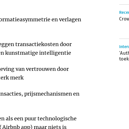
Recen
formatieasymmetrie en verlagen
Crow
leggen transactiekosten door
Inter
en kunstmatige intelligentie
‘Aut
toek
geving van vertrouwen door
terk merk
ransacties, prijsmechanismen en
n als een puur technologische
f Airbnb app) maar niets is