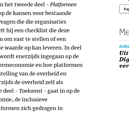
In het tweede deel -
Platformen
Pa
 op de kansen voor bestaande
vragen die die organisaties
Me
ft hij een checklist die deze
 om vast te stellen of een
Acht
 waarde op kan leveren. In deel
Uit
wordt enerzijds ingegaan op de
Dig
atformeconomie en hoe platformen
ve
telling van de overheid en
ijds de overheid zelf als
e deel -
Toekomst
- gaat in op de
mie, de inclusieve
formen zich gedragen in