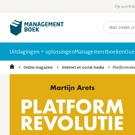
Op werkda
Uitdagingen + oplossingen
Managementboeken
Ove
Online magazine
Internet en social media
Platformrevo