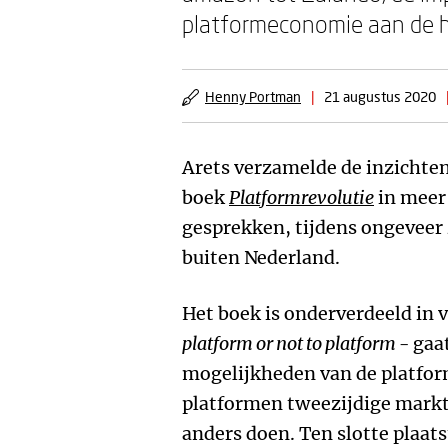
platformeconomie aan de h
Henny Portman
|
21 augustus 2020
Arets verzamelde de inzichten
boek
Platformrevolutie
in meer 
gesprekken, tijdens ongeveer 
buiten Nederland.
Het boek is onderverdeeld in vi
platform or not to platform
- gaa
mogelijkheden van de platform
platformen tweezijdige markt
anders doen. Ten slotte plaats