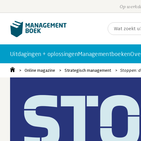
Op werkda
Uitdagingen + oplossingen
Managementboeken
Ove
Online magazine
Strategisch management
Stoppen: d