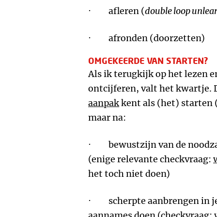
· afleren (
double loop unlea
· afronden (doorzetten)
OMGEKEERDE VAN STARTEN?
Als ik terugkijk op het lezen
ontcijferen, valt het kwartje.
aanpak
kent als (het) starten
maar na:
· bewustzijn van de noodzaa
(enige relevante checkvraag:
het toch niet doen)
· scherpte aanbrengen in je
aannames doen (checkvraag: w