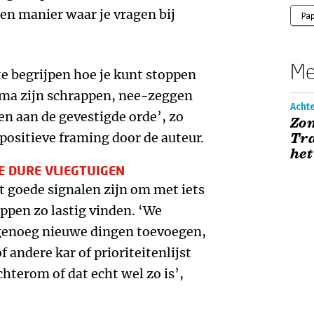
een manier waar je vragen bij
Pa
Me
te begrijpen hoe je kunt stoppen
ema zijn schrappen, nee-zeggen
Achte
en aan de gevestigde orde’, zo
Zom
positieve framing door de auteur.
Tra
het
E DURE VLIEGTUIGEN
t goede signalen zijn om met iets
ppen zo lastig vinden. ‘We
genoeg nieuwe dingen toevoegen,
 andere kar of prioriteitenlijst
chterom of dat echt wel zo is’,