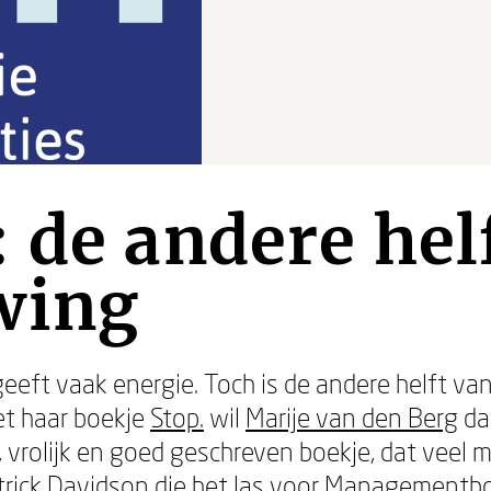
 de andere hel
wing
eft vaak energie. Toch is de andere helft va
et haar boekje
Stop.
wil
Marije van den Berg
da
r, vrolijk en goed geschreven boekje, dat veel
trick Davidson
die het las voor Managementbo