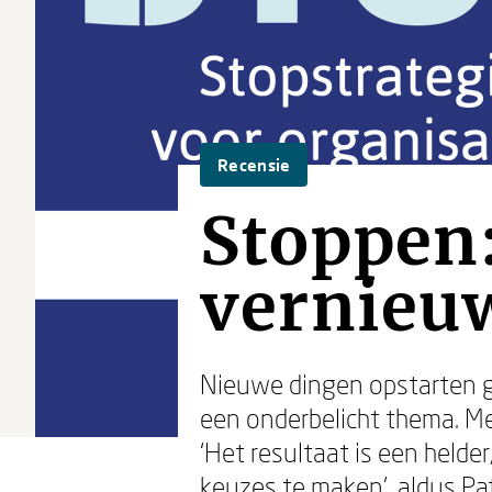
Recensie
Stoppen:
vernieu
Nieuwe dingen opstarten ge
een onderbelicht thema. M
‘Het resultaat is een helde
keuzes te maken’
,
aldus
Pa