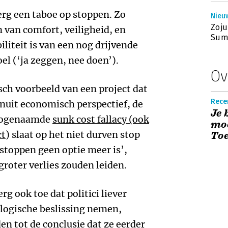
erg een taboe op stoppen. Zo
Nieuw
Zoju
van comfort, veiligheid, en
Sum
abiliteit is van een nog drijvende
oel (‘ja zeggen, nee doen’).
Ov
ch voorbeeld van een project dat
Recen
uit economisch perspectief, de
Je 
 zogenaamde
sunk cost fallacy (ook
moe
ct
) slaat op het niet durven stop
Toe
‘stoppen geen optie meer is’,
 groter verlies zouden leiden.
rg ook toe dat politici liever
 logische beslissing nemen,
n tot de conclusie dat ze eerder