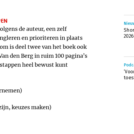
PEN
Nieu
olgens de auteur, een zelf
Shor
202
ngleren en prioriteren in plaats
om is deel twee van het boek ook
 Van den Berg in ruim 100 pagina’s
 stappen heel bewust kunt
Podc
‘Voo
toes
rnemen)
jn, keuzes maken)