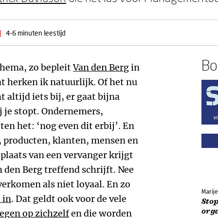
|
4-6 minuten leestijd
Boe
thema, zo bepleit
Van den Berg
in
t herken ik natuurlijk. Of het nu
 altijd iets bij, er gaat bijna
zij je stopt. Ondernemers,
en het: ‘nog even dit erbij’. En
, producten, klanten, mensen en
 plaats van een vervanger krijgt
n den Berg treffend schrijft. Nee
rkomen als niet loyaal. En zo
Marij
 in
. Dat geldt ook voor de vele
Stop
org
egen op zichzelf
en die worden