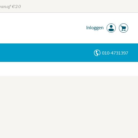
 vanaf €20
Inloggen
010-4731397
Personen
Trefwoorden