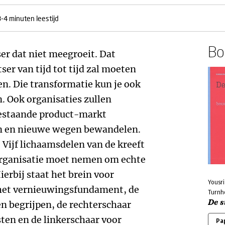
3-4 minuten leestijd
Boe
er dat niet meegroeit. Dat
ser van tijd tot tijd zal moeten
n. Die transformatie kun je ook
. Ook organisaties zullen
 bestaande product-markt
n en nieuwe wegen bewandelen.
 Vijf lichaamsdelen van de kreeft
s organisatie moet nemen om echte
erbij staat het brein voor
Yousr
 het vernieuwingsfundament, de
Turnh
De s
n begrijpen, de rechterschaar
ten en de linkerschaar voor
Pa