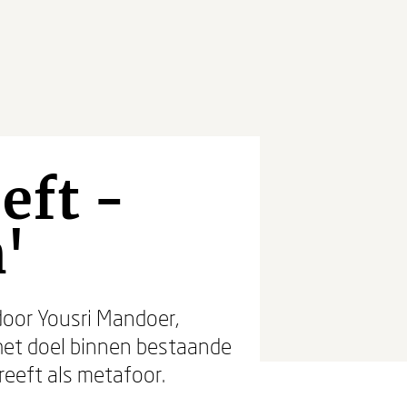
eft -
n'
door Yousri Mandoer,
het doel binnen bestaande
reeft als metafoor.