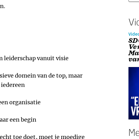
en.
Vi
Vide
SD
Ve
Ma
 leiderschap vanuit visie
va
usieve domein van de top, maar
 iedereen
een organisatie
maar een begin
Me
echt toe doet, moet je moedige