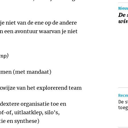
Nieu
De 
win
je niet van de ene op de andere
an een avontuur waarvan je niet
omp)
samen (met mandaat)
kwijze van het explorerend team
Recen
De s
idextere organisatie toe en
toeg
f-of, uitlaatklep, silo's,
tie en synthese)