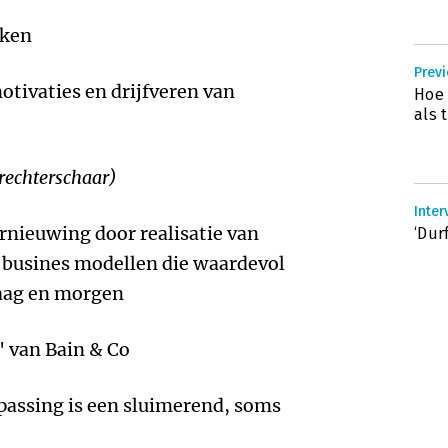
nken
Previ
tivaties en drijfveren van
Hoe 
als 
rechterschaar)
Inter
rnieuwing door realisatie van
‘Dur
 busines modellen die waardevol
daag en morgen
' van Bain & Co
passing is een sluimerend, soms