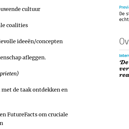
Previ
euwende cultuur
De s
echt
le coalities
Ov
devolle ideeën/concepten
Inter
kenschap afleggen.
‘De
ver
prieten)
rea
n met de taak ontdekken en
en FutureFacts om cruciale
en