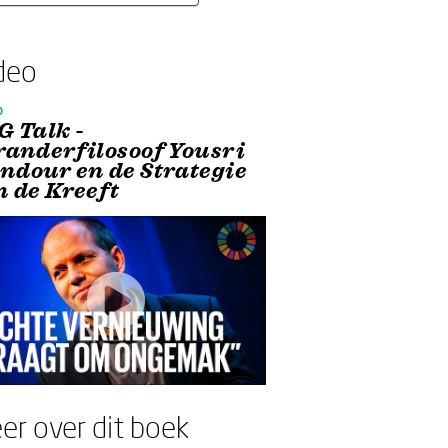
deo
o
G Talk -
randerfilosoof Yousri
ndour en de Strategie
n de Kreeft
er over dit boek