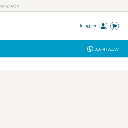
 vanaf €20
Inloggen
010-4731397
Personen
Trefwoorden