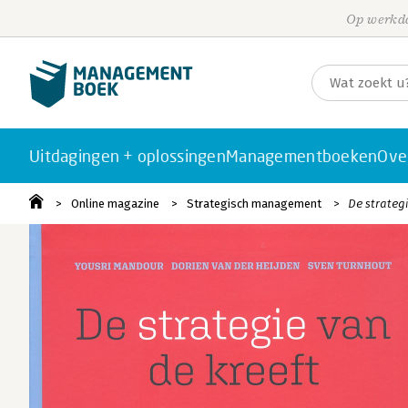
Op werkda
Uitdagingen + oplossingen
Managementboeken
Ove
Online magazine
Strategisch management
De strategi