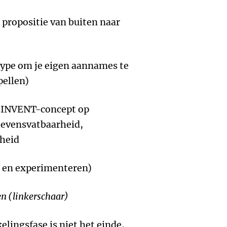
propositie van buiten naar
type om je eigen aannames te
pellen)
REINVENT-concept op
levensvatbaarheid,
rheid
 en experimenteren)
en (linkerschaar)
lingsfase is niet het einde,