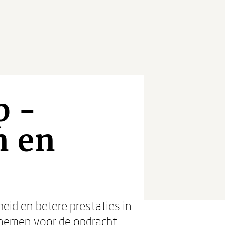
p -
n en
eid en betere prestaties in
 nemen voor de opdracht