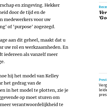
rschap en zingeving. Hekker
Rece
eid door de tijd en de
Ver
'Go
 en medewerkers voor uw
ing' of ‘purpose' zogezegd.
age aan dit geheel, maakt dat u
aar uw rol en werkzaamheden. En
 iedereen als vanzelf meer
ge.
 hoe hij het model van Kelley
Previ
ar het gedrag van de
Verg
n in het model te plotten, zie je
leid
pres
inggevende op moet sturen om
 meer verantwoordelijkheid te