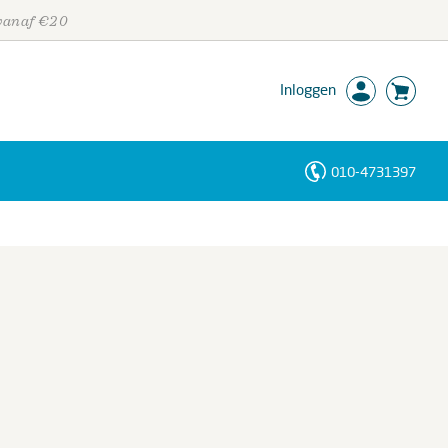
 vanaf €20
Inloggen
010-4731397
Personen
Trefwoorden