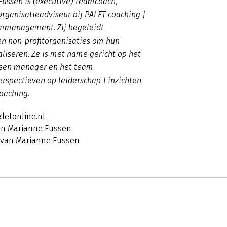
Eussen is (executive) teamcoach,
organisatieadviseur bij PALET coaching |
rimmanagement. Zij begeleidt
en non-profitorganisaties om hun
aliseren. Ze is met name gericht op het
sen manager en het team.
erspectieven op leiderschap | inzichten
coaching.
letonline.nl
an Marianne Eussen
s van Marianne Eussen