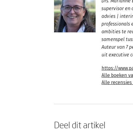
Drs. Marianne 
supervisor en 
advies | inte
professionals 
ambities te re
samenspel tus
Auteur van 7 p
uit executive 
https://www.pa
Alle boeken v
Alle recensie
Deel dit artikel