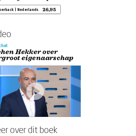
26,95
perback | Nederlands
deo
chat
chen Hekker over
rgroot eigenaarschap
er over dit boek