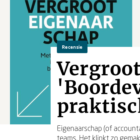
Recensie
Vergroot
'Boordev
praktisc
Eigenaarschap (of accounta
teams. Het klinkt zo gemak