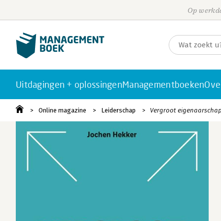
Op werkda
Uitdagingen + oplossingen
Managementboeken
Ove
Online magazine
Leiderschap
Vergroot eigenaarschap 