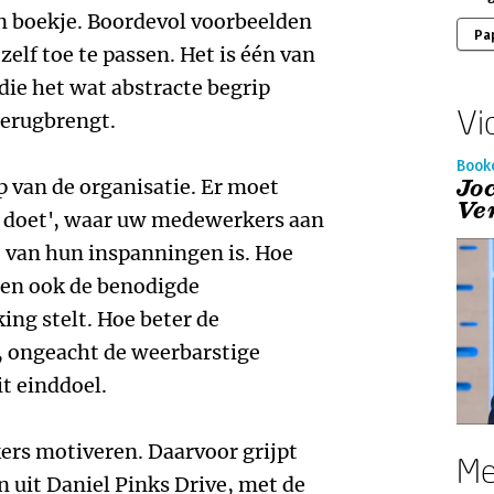
un boekje. Boordevol voorbeelden
Pa
elf toe te passen. Het is één van
die het wat abstracte begrip
Vi
terugbrengt.
Book
Jo
p van de organisatie. Er moet
Ve
et doet', waar uw medewerkers aan
t van hun inspanningen is. Hoe
t en ook de benodigde
ng stelt. Hoe beter de
, ongeacht de weerbarstige
it einddoel.
rs motiveren. Daarvoor grijpt
Me
n uit Daniel Pinks Drive, met de