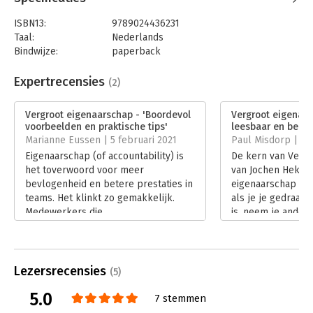
ISBN13:
9789024436231
Taal:
Nederlands
Bindwijze:
paperback
Aantal pagina's:
144
Uitgever:
Boom
Expertrecensies
(2)
Druk:
1
Verschijningsdatum:
14-9-2020
Vergroot eigenaarschap - 'Boordevol
Vergroot eigenaar
voorbeelden en praktische tips'
leesbaar en bekno
Hoofdrubriek:
Leiderschap
Marianne Eussen | 5 februari 2021
Paul Misdorp | 1
Eigenaarschap (of accountability) is
De kern van Verg
het toverwoord voor meer
van Jochen Hekke
bevlogenheid en betere prestaties in
eigenaarschap zit ‘
teams. Het klinkt zo gemakkelijk.
als je je gedraagt 
Medewerkers die
is, neem je andere
verantwoordelijkheid nemen voor de
je anders in het s
opdracht van het team als geheel...
Lees verder
een beetje verder kijken dan hun
neus lang is.
Lezersrecensies
(5)
Lees verder
5.0
7 stemmen