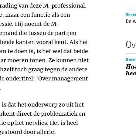
grading van deze M-professional.
, maar een functie als een
Recen
De w
essie. Hij noemt de M-
Iemand die tussen de partijen
beide kanten vooral kent. Als het
Ov
m te doen is, is het wel dat beide
ar moeten tonen. Ze kunnen niet
Rece
Han
chzelf toch graag tegen de andere
hee
dt de ondertitel: ‘Over management
.
 is dat het onderwerp zo uit het
erkent direct de problematiek en
ie op het netvlies. Het is heel
gestoord door allerlei