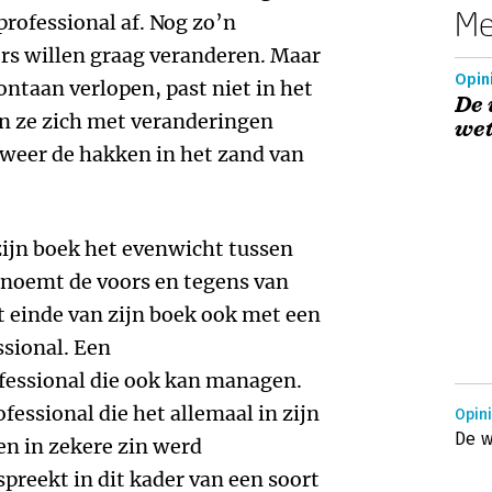
Me
rofessional af. Nog zo’n
rs willen graag veranderen. Maar
Opini
ontaan verlopen, past niet in het
De 
n ze zich met veranderingen
we
 weer de hakken in het zand van
 zijn boek het evenwicht tussen
j noemt de voors en tegens van
t einde van zijn boek ook met een
ssional. Een
fessional die ook kan managen.
fessional die het allemaal in zijn
Opini
De w
en in zekere zin werd
reekt in dit kader van een soort