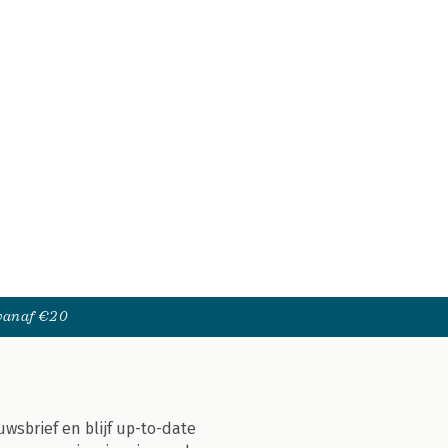
 vanaf €20
uwsbrief en blijf up-to-date