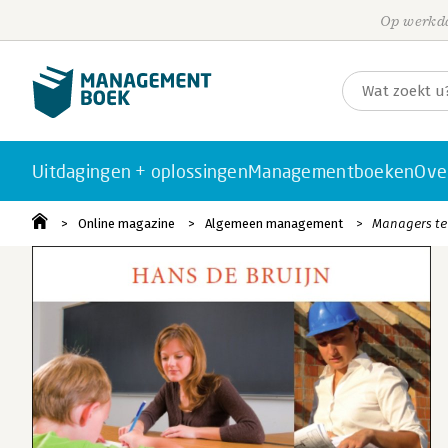
Op werkda
Uitdagingen + oplossingen
Managementboeken
Ove
Online magazine
Algemeen management
Managers te