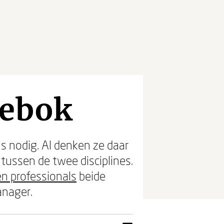
debok
 nodig. Al denken ze daar
l tussen de twee disciplines.
n professionals
beide
anager.