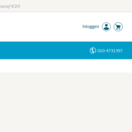
 vanaf €20
Inloggen
010-4731397
Personen
Trefwoorden