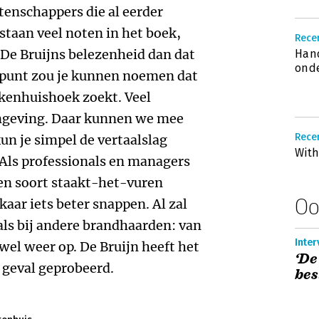
enschappers die al eerder
taan veel noten in het boek,
Recen
De Bruijns belezenheid dan dat
Hand
ond
inpunt zou je kunnen noemen dat
ekenhuishoek zoekt. Veel
mgeving. Daar kunnen we mee
Recen
un je simpel de vertaalslag
With
Als professionals en managers
een soort staakt-het-vuren
Oo
kaar iets beter snappen. Al zal
als bij andere brandhaarden: van
Inter
t wel weer op. De Bruijn heeft het
‘De
r geval geprobeerd.
bes