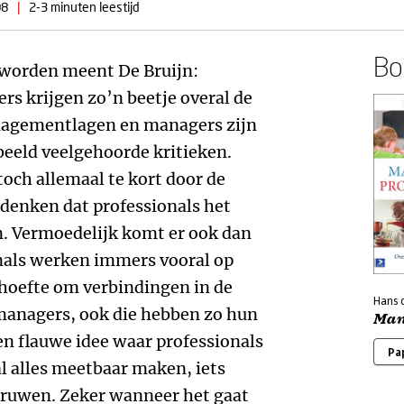
08
|
2-3 minuten leestijd
Boe
geworden meent De Bruijn:
 krijgen zo’n beetje overal de
managementlagen en managers zijn
beeld veelgehoorde kritieken.
toch allemaal te kort door de
 denken dat professionals het
n. Vermoedelijk komt er ook dan
onals werken immers vooral op
hoefte om verbindingen in de
Hans d
 managers, ook die hebben zo hun
Man
n flauwe idee waar professionals
Pa
al alles meetbaar maken, iets
gruwen. Zeker wanneer het gaat