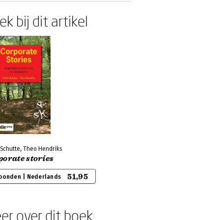
k bij dit artikel
 Schutte, Theo Hendriks
orate stories
51,95
bonden | Nederlands
er over dit boek