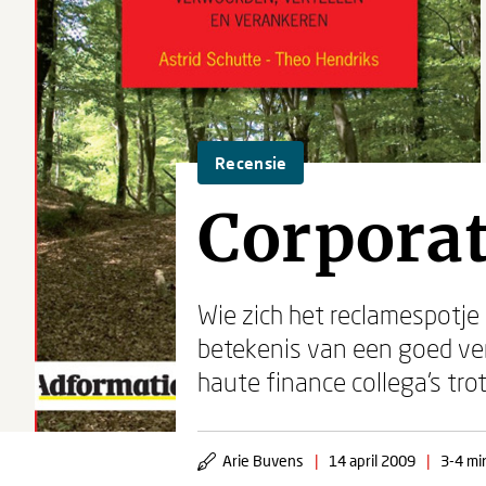
Recensie
Corporat
Wie zich het reclamespotje
betekenis van een goed ver
haute finance collega's tro
Arie Buvens
|
14 april 2009
|
3-4 mi