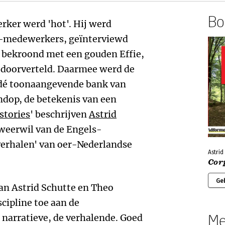
Boe
ker werd 'hot'. Hij werd
-medewerkers, geïnterviewd
, bekroond met een gouden Effie,
l doorverteld. Daarmee werd de
 dé toonaangevende bank van
endop, de betekenis van een
stories
' beschrijven
Astrid
 weerwil van de Engels-
verhalen' van oer-Nederlandse
Astrid
Corp
Ge
van Astrid Schutte en Theo
cipline toe aan de
Me
arratieve, de verhalende. Goed