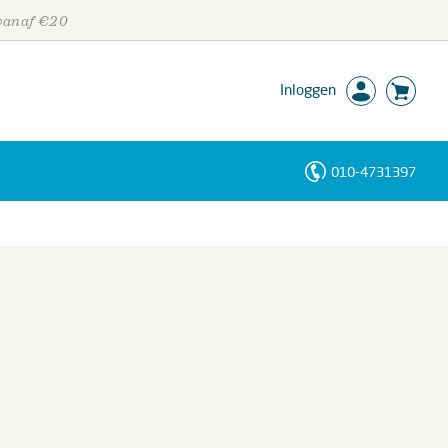
 vanaf €20
Inloggen
010-4731397
Personen
Trefwoorden