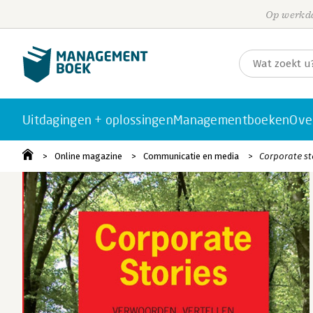
Op werkda
Uitdagingen + oplossingen
Managementboeken
Ove
Online magazine
Communicatie en media
Corporate st