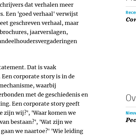
hrijvers dat verhalen meer
Recen
rs. Een 'goed verhaal' verwijst
Cor
reet geschreven verhaal, maar
n brochures, jaarverslagen,
aandeelhoudersvergaderingen
tatement. Dat is vaak
Een corporate story is in de
urmechanisme, waarbij
erbonden met de geschiedenis en
Ov
ing. Een corporate story geeft
e zijn wij?', 'Waar komen we
Nieu
Pe
van bestaan?', 'Wat zijn we
 gaan we naartoe?' 'Wie leiding