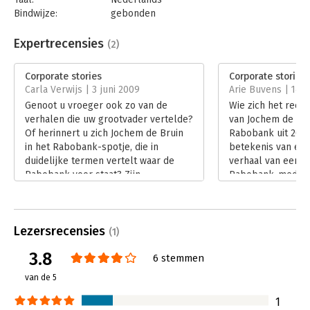
Bindwijze:
gebonden
Aantal pagina's:
328
Uitgever:
Boom
Expertrecensies
(2)
Druk:
2
Verschijningsdatum:
13-4-2013
Corporate stories
Corporate stories
Carla Verwijs | 3 juni 2009
Arie Buvens | 14 a
Hoofdrubriek:
Communicatie en media
Genoot u vroeger ook zo van de
Wie zich het recl
verhalen die uw grootvader vertelde?
van Jochem de Bru
Of herinnert u zich Jochem de Bruin
Rabobank uit 2004
in het Rabobank-spotje, die in
betekenis van een
duidelijke termen vertelt waar de
verhaal van een p
Rabobank voor staat? Zijn
Rabobank-medewer
internationale collega's vinden het in
finance collega's 
het begin uiterst amusant, maar
Rabobank geweldig
langzaamaan wordt hun spot door
Lees verder
Lezersrecensies
respect vervangen. Verhalen boeien,
(1)
ook in de bedrijfscontext en dat is
3.8
6 stemmen
iets wat feiten en cijfers niet kunnen.
In 'Corporate stories' van Astrid
van de 5
Schutte en Theo Hendriks leest u wat
verhalen kunnen betekenen voor uw
1