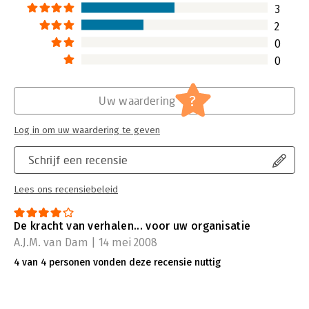
bedrijf en hoe u er zelf een kunt
3
creëren.
2
Lees verder
0
0
?
Uw waardering
Log in om uw waardering te geven
Schrijf een recensie
Lees ons recensiebeleid
De kracht van verhalen... voor uw organisatie
A.J.M. van Dam | 14 mei 2008
4 van 4 personen vonden deze recensie nuttig