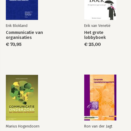
Het verhaal van een volwassen jongensdroom
7.6. Bloembureau Holland
Het verhaal van een kleurrijke sector
7.7. Ibis
Erik Blokland
Erik van Venetië
Het verhaal van een hotelketen
Communicatie van
Het grote
organisaties
lobbyboek
Samenvatting
€ 70,95
€ 25,00
Tot slot - Het Roodkapje verhaal in de versie van Perrault
Literatuur
Lijst van verhalen
Modellen
Marius Hogendoorn
Ron van der Jagt