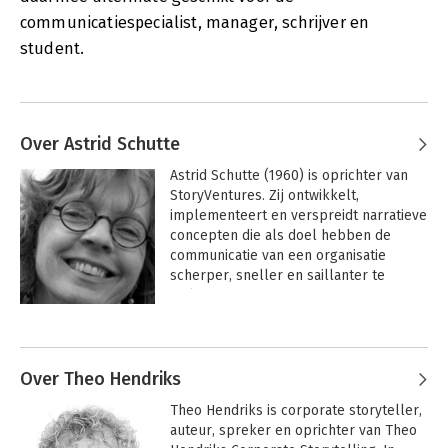
communicatiespecialist, manager, schrijver en
student.
Over Astrid Schutte
Astrid Schutte (1960) is oprichter van 
StoryVentures. Zij ontwikkelt, 
implementeert en verspreidt narratieve 
concepten die als doel hebben de 
communicatie van een organisatie 
scherper, sneller en saillanter te 
maken. Daarnaast schrijft, doceert en 
adviseert zij over de kracht van het 
Andere boeken door Astrid Schutte
verhalende in communicatie. Astrid 
Schutte schreef corprorate stories voor 
onder meer Humanitas, het CNV en de 
Over Theo Hendriks
Rabobank.
Theo Hendriks is corporate storyteller, 
auteur, spreker en oprichter van Theo 