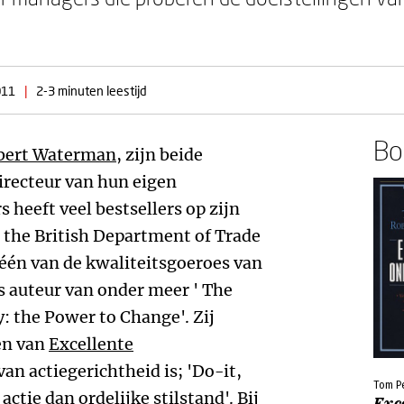
011
|
2-3 minuten leestijd
Boe
bert Waterman
, zijn beide
directeur van hun eigen
 heeft veel bestsellers op zijn
r the British Department of Trade
 één van de kwaliteitsgoeroes van
s auteur van onder meer ' The
: the Power to Change'. Zij
en van
Excellente
 van actiegerichtheid is; 'Do-it,
Tom P
 actie dan ordelijke stilstand'. Bij
Exc