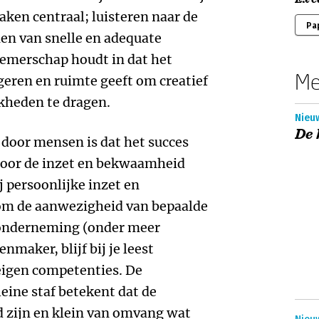
aken centraal; luisteren naar de
Pa
en van snelle en adequate
emerschap houdt in dat het
Me
eren en ruimte geeft om creatief
kheden te dragen.
Nieu
De 
t door mensen is dat het succes
 door de inzet en bekwaamheid
 persoonlijke inzet en
om de aanwezigheid van bepaalde
onderneming (onder meer
nmaker, blijf bij je leest
eigen competenties. De
eine staf betekent dat de
d zijn en klein van omvang wat