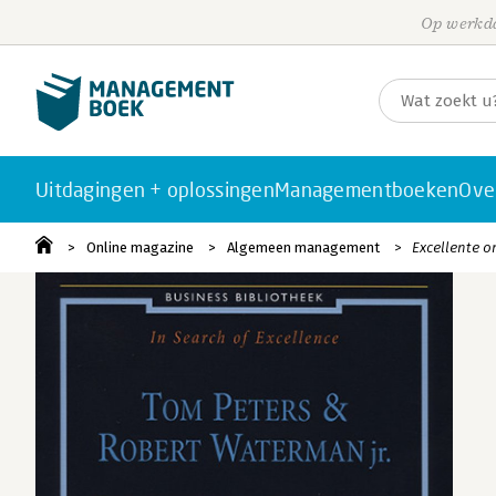
Op werkda
Uitdagingen + oplossingen
Managementboeken
Ove
Online magazine
Algemeen management
Excellente 