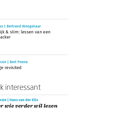
ws | Bertrand Weegenaar
 rijk & slim: lessen van een
hacker
sie | Bert Peene
e revisited
k interessant
sie | Hans van der Klis
r wie verder wil lezen