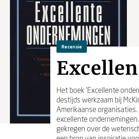
Recensie
Excelle
Het boek 'Excellente onder
destijds werkzaam bij McKi
Amerikaanse organisaties
excellente ondernemingen.
gekregen over de wetenscha
een bron van inspiratie voo