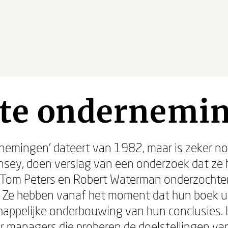
nte ondernemi
nemingen' dateert van 1982, maar is zeker no
nsey, doen verslag van een onderzoek dat ze 
. Tom Peters en Robert Waterman onderzocht
 Ze hebben vanaf het moment dat hun boek ui
ppelijke onderbouwing van hun conclusies. In 
r managers die proberen de doelstellingen van