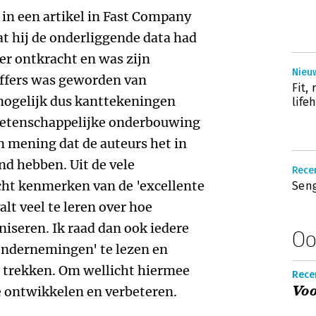
 in een artikel in Fast Company
at hij de onderliggende data had
eer ontkracht en was zijn
Nieu
offers was geworden van
Fit,
mogelijk dus kanttekeningen
life
wetenschappelijke onderbouwing
n mening dat de auteurs het in
nd hebben. Uit de vele
Recen
ht kenmerken van de 'excellente
Seng
lt veel te leren over hoe
niseren. Ik raad dan ook iedere
Oo
ondernemingen' te lezen en
e trekken. Om wellicht hiermee
Recen
Voo
e ontwikkelen en verbeteren.