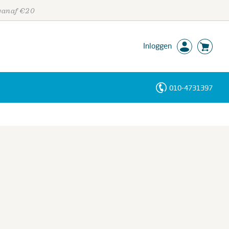
 vanaf €20
Inloggen
010-4731397
Personen
Trefwoorden