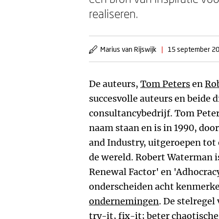
realiseren.
Marius van Rijswijk
|
15 september 2
De auteurs,
Tom Peters
en
Ro
succesvolle auteurs en beide 
consultancybedrijf. Tom Peters
naam staan en is in 1990, doo
and Industry, uitgeroepen tot
de wereld. Robert Waterman i
Renewal Factor' en 'Adhocracy
onderscheiden acht kenmerk
ondernemingen
. De stelregel
try-it, fix-it; beter chaotische