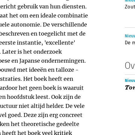
Nieuw
tgericht gebruik van hun diensten.
Zout
gaat het om een ideale combinatie
duele autonomie. De verschillende
eschreven en toegelicht met de
Nieuw
erste instantie, 'excellente'
De m
Later is het onderzoek
opese en Japanse ondernemingen.
Ov
uwd met ideeën en talloze -
straties. Het boek heeft een
Nieu
Tom
ardoor het geen boek is waaruit
en hoofdstuk leest. Ook zijn de
ctuur niet altijd helder. De vele
wel goed. Deze zijn erg concreet
ken het theoretische gedeelte
 heeft het boek veel kritiek