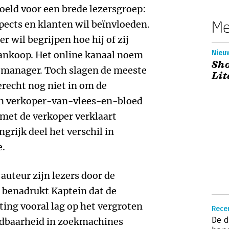
doeld voor een brede lezersgroep:
Me
spects en klanten wil beïnvloeden.
r wil begrijpen hoe hij of zij
Nieuw
aankoop. Het online kanaal noem
Sho
t manager. Toch slagen de meeste
Lit
erecht nog niet in om de
een verkoper-van-vlees-en-bloed
 met de verkoper verklaart
grijk deel het verschil in
e.
 auteur zijn lezers door de
 benadrukt Kaptein dat de
ting vooral lag op het vergroten
Recen
De d
indbaarheid in zoekmachines