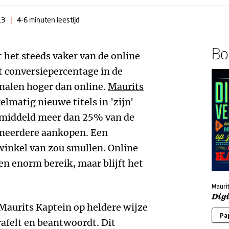
13
|
4-6 minuten leestijd
Boe
t het steeds vaker van de online
et conversiepercentage in de
 malen hoger dan online.
Maurits
elmatig nieuwe titels in 'zijn'
emiddeld meer dan 25% van de
 meerdere aankopen. Een
winkel van zou smullen. Online
n enorm bereik, maar blijft het
Maurit
Digi
 Maurits Kaptein op heldere wijze
Pa
rafelt en beantwoordt. Dit