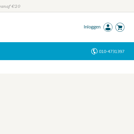
 vanaf €20
Inloggen
010-4731397
Personen
Trefwoorden