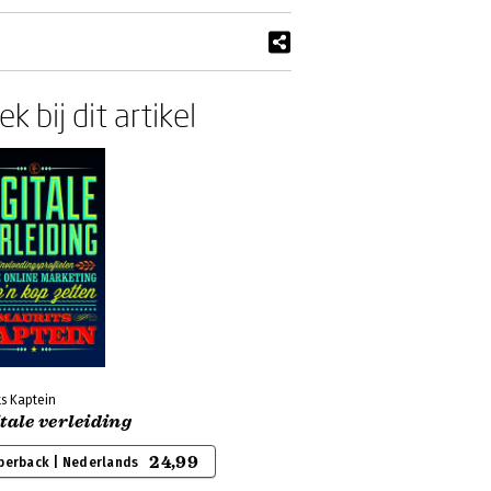
k bij dit artikel
s Kaptein
tale verleiding
24,99
perback | Nederlands