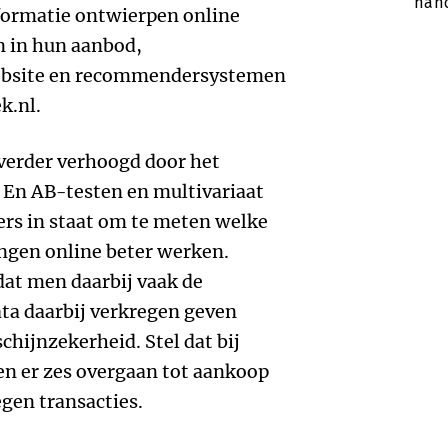
han
nformatie ontwierpen online
ën in hun aanbod,
website en recommendersystemen
k.nl.
verder verhoogd door het
 En AB-testen en multivariaat
ers in staat om te meten welke
ngen online beter werken.
dat men daarbij vaak de
ata daarbij verkregen geven
chijnzekerheid. Stel dat bij
en er zes overgaan tot aankoop
egen transacties.