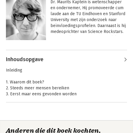
Dr. Maurits Kaptein is wetenschapper 
en ondernemer, Hij promoveerde cum 
laude aan de TU Eindhoven en Stanford 
University met zijn onderzoek naar 
beïnvloedingsprofielen. Daarnaast is hij 
medeoprichter van Science Rockstars. 
Hij is spreker op wetenschappelijke en 
commerciële conferenties (TEDXUtrcht, 
Digital marketing Live). Wired, Blink, 
Emerce en Bright besteedden ruim 
Inhoudsopgave
aandacht aan zijn onderzoek.
Inleiding
1. Waarom dit boek?
2. Steeds meer mensen bereiken
3. Eerst maar eens gevonden worden
4. Aanbevelingen - de eerste poging tot beinvloeden
5. Hoe werkt ons brein?
6. De zes wapens van psychologische beinvloeding
7. Meer is minder
8. Een voor allen of allen voor een?
Anderen die dit boek kochten,
9. De uitvinding van beinvloedingsprofielen