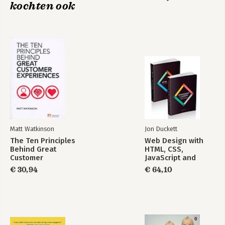
kochten ook
10. Beinvloedingsprofielen in de praktijk
11. De toekomst van beinvloedingsprofielen
Bronnen
Register
Matt Watkinson
Jon Duckett
The Ten Principles
Web Design with
Behind Great
HTML, CSS,
Customer
JavaScript and
Experiences
jQuery Set
€ 30,94
€ 64,10