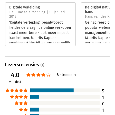
Verschijningsdatum:
22-1-2013
Digitale verleiding
De digital native 
hand
Paul Hassels Mönning | 10 januari
Hoofdrubriek:
Marketing
2013
Hans van der Klis
'Digitale verleiding' beantwoordt
Geïnspireerd doo
helder de vraag hoe online verkopen
populairwetensch
naast meer bereik ook meer impact
managementliterat
kan hebben. Maurits Kaptein
Maurits Kaptein in
combineert hierbij wetenschappelijk
verleiding dat de 
onderzoek (o.a. Stanford University)
voor een revolutie
met diverse praktische offline en
marketeers zullen
online voorbeelden. De daarbij
de klant zelf wet
aangehaalde beïnvloedingsprincipes
inspelen op diens
Lezersrecensies
(1)
zijn op zichzelf niet nieuw. Maar de
Lees verder
4.0
online toepassing ervan betekent
8 stemmen
een wezenlijke andere, relevanter
van de 5
kijk op- en aanpak van online
marketing.
5
Lees verder
1
0
1