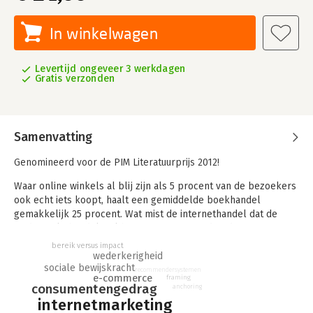
In winkelwagen
Levertijd ongeveer 3 werkdagen
Gratis verzonden
Samenvatting
Genomineerd voor de PIM Literatuurprijs 2012!
Waar online winkels al blij zijn als 5 procent van de bezoekers
ook echt iets koopt, haalt een gemiddelde boekhandel
gemakkelijk 25 procent. Wat mist de internethandel dat de
traditionele handel wel heeft? Het antwoord is: de manier
waarop een verkoper kan inspelen op individuele voorkeuren
bereik versus impact
wederkerigheid
en behoeften.
sociale bewijskracht
recommendersystemen
e-commerce
framing
Maurits Kaptein ontwikkelde een techniek om ook online
consumentengedrag
anchoring
bezoekers individueel te benaderen met behulp van
internetmarketing
zogenaamde beïnvloedingsprofielen. De intuïtie van de