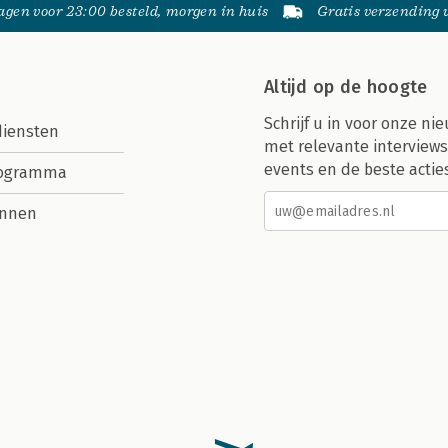
gen voor 23:00 besteld, morgen in huis
Gratis verzending
Altijd op de hoogte
Schrijf u in voor onze nie
diensten
met relevante interviews
events en de beste actie
rogramma
nnen