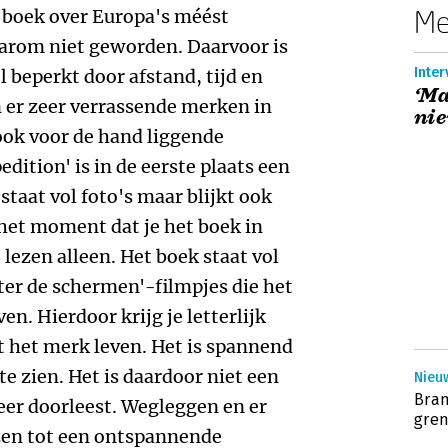
Me
 boek over Europa's méést
aarom niet geworden. Daarvoor is
Inter
 beperkt door afstand, tijd en
‘Ma
 er zeer verrassende merken in
nie
ook voor de hand liggende
dition' is in de eerste plaats een
taat vol foto's maar blijkt ook
het moment dat je het boek in
j lezen alleen. Het boek staat vol
ter de schermen'-filmpjes die het
. Hierdoor krijg je letterlijk
at het merk leven. Het is spannend
e zien. Het is daardoor niet een
Nieuw
Bran
eer doorleest. Wegleggen en er
gre
zen tot een ontspannende