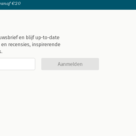
 vanaf €20
uwsbrief en blijf up-to-date
 en recensies, inspirerende
s.
Aanmelden