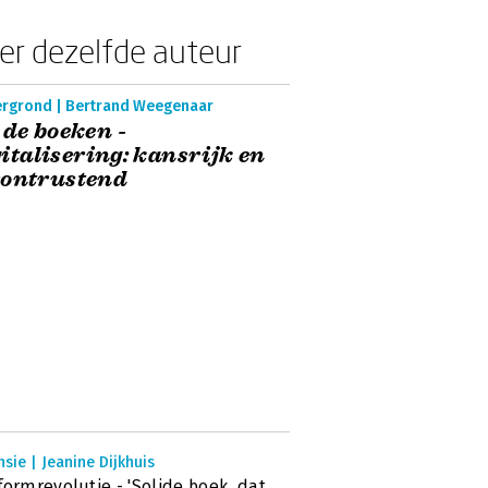
er dezelfde auteur
ergrond | Bertrand Weegenaar
 de boeken -
italisering: kansrijk en
rontrustend
sie | Jeanine Dijkhuis
formrevolutie - 'Solide boek, dat