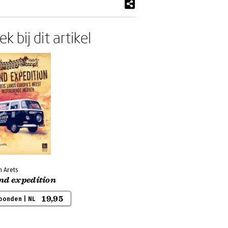
k bij dit artikel
n Arets
nd expedition
19,95
bonden | NL