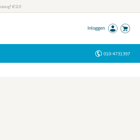
 vanaf €20
Inloggen
010-4731397
Personen
Trefwoorden