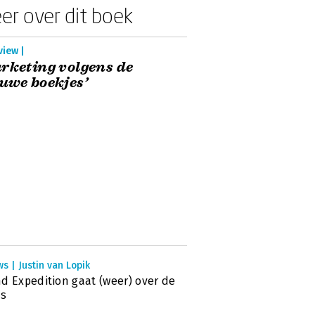
er over dit boek
view |
rketing volgens de
uwe boekjes’
s | Justin van Lopik
d Expedition gaat (weer) over de
ns