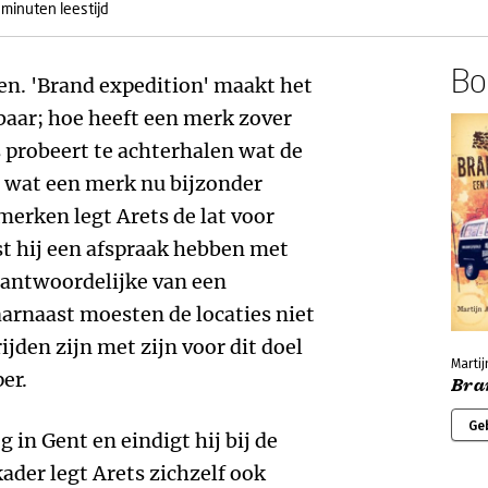
 minuten leestijd
Boe
en. 'Brand expedition' maakt het
baar; hoe heeft een merk zover
probeert te achterhalen wat de
en wat een merk nu bijzonder
merken legt Arets de lat voor
t hij een afspraak hebben met
rantwoordelijke van een
arnaast moesten de locaties niet
jden zijn met zijn voor dit doel
Martij
er.
Bra
Ge
og in Gent en eindigt hij bij de
ader legt Arets zichzelf ook