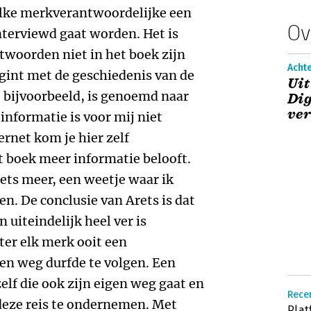
t elke merkverantwoordelijke een
Ov
nterviewd gaat worden. Het is
twoorden niet in het boek zijn
Acht
int met de geschiedenis van de
Uit
 bijvoorbeeld, is genoemd naar
Dig
ve
 informatie is voor mij niet
ernet kom je hier zelf
it boek meer informatie belooft.
iets meer, een weetje waar ik
n. De conclusie van Arets is dat
 uiteindelijk heel ver is
er elk merk ooit een
en weg durfde te volgen. Een
elf die ook zijn eigen weg gaat en
Recen
deze reis te ondernemen. Met
Plat