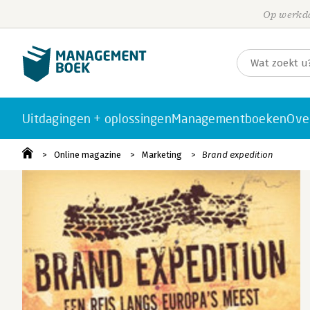
Op werkda
Uitdagingen + oplossingen
Managementboeken
Ove
Online magazine
Marketing
Brand expedition