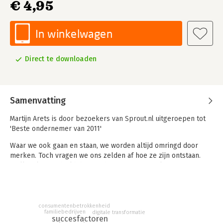
€ 4,95
In winkelwagen
Direct te downloaden
Samenvatting
Martijn Arets is door bezoekers van Sprout.nl uitgeroepen tot
'Beste ondernemer van 2011'
Waar we ook gaan en staan, we worden altijd omringd door
merken. Toch vragen we ons zelden af hoe ze zijn ontstaan.
Welke filosofie hield de oprichter van een merk er op na?
Welke factoren droegen bij aan het succes? Wat ging er goed?
Wat niet? En hoe zorgt een merk ervoor dat het ook in de
toekomst succesvol blijft?
consumentenbetrokkenheid
Marketingprofessional Martijn Arets ging op zoek naar
familiebedrijven
digitale transformatie
succesfactoren
antwoorden op deze vragen en bezocht twintig Europese