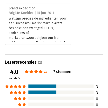
Aantal pagina's:
172
Uitgever:
Eburon Business
Brand expedition
Druk:
1
Brigitte Koehler | 15 juni 2011
Verschijningsdatum:
26-3-2011
Wat zijn precies de ingrediënten voor
een succesvol merk? Martijn Arets
Hoofdrubriek:
Marketing
bezoekt een twintigtal CEO's,
oprichters of
merkverantwoordelijken om hier
achter te komen. Dus heb je altijd al
willen weten hoe Mini, Duvel, Alessi
en andere merken zijn ontstaan? Dan
is dit 'Brand expedition' voor jou!
Lezersrecensies
Lees verder
(2)
4.0
7 stemmen
van de 5
3
3
0
0