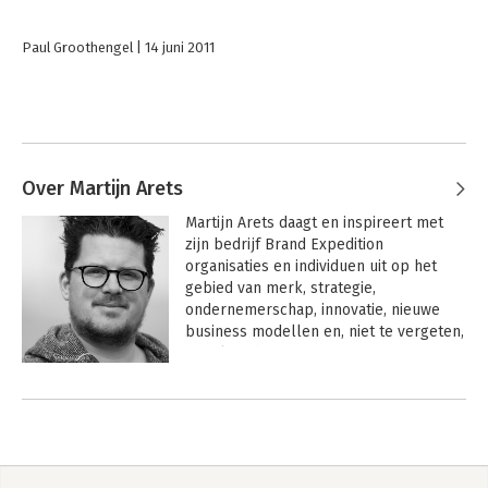
Paul Groothengel
14 juni 2011
Over Martijn Arets
Martijn Arets daagt en inspireert met 
zijn bedrijf Brand Expedition 
organisaties en individuen uit op het 
gebied van merk, strategie, 
ondernemerschap, innovatie, nieuwe 
business modellen en, niet te vergeten, 
social media.

Andere boeken door Martijn Arets
Daarnaast gebruikt hij zijn ervaring en 
energie om andere organisaties verder 
te helpen en om te participeren in 
startups die de wereld willen 
veranderen.