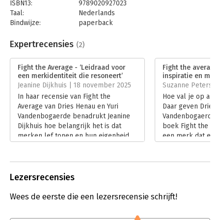
ISBN13:
9789020927023
- Ondernemers en bedrijfseigenaren
Taal:
Nederlands
- Marketing- en brandingprofessionals
Bindwijze:
paperback
- Start-ups en scale-ups
Aantal pagina's:
240
- Management
Uitgever:
LannooCampus
- Creatieve professionals en ontwerpers
Expertrecensies
(2)
Druk:
1
Verschijningsdatum:
28-5-2025
Fight the Average - ‘Leidraad voor
Fight the average 
een merkidentiteit die resoneert’
inspiratie en moti
Hoofdrubriek:
Marketing
Jeanine Dijkhuis | 18 november 2025
Suzanne Peters | 3
In haar recensie van Fight the
Hoe val je op als 
Average van Dries Henau en Yuri
Daar geven Dries 
Vandenbogaerde benadrukt Jeanine
Vandenbogaerde a
Dijkhuis hoe belangrijk het is dat
boek Fight the av
merken lef tonen en hun eigenheid
een merk dat er ui
terugvinden in een wereld vol
recensie gaat Suz
kopieën. Het boek is een
in op de inhoud v
inspirerende wake-upcall om afstand
Lees verder
te nemen van middelmatigheid en je
Lezersrecensies
merk écht onderscheidend te maken.
Lees verder
Wees de eerste die een lezersrecensie schrijft!