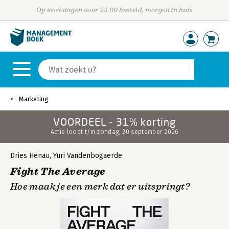
Op werkdagen voor 23:00 besteld, morgen in huis
Marketing
VOORDEEL - 31% korting
Actie loopt t/m zondag, 20 september 2026
Dries Henau
,
Yuri Vandenbogaerde
Fight The Average
Hoe maak je een merk dat er uitspringt?