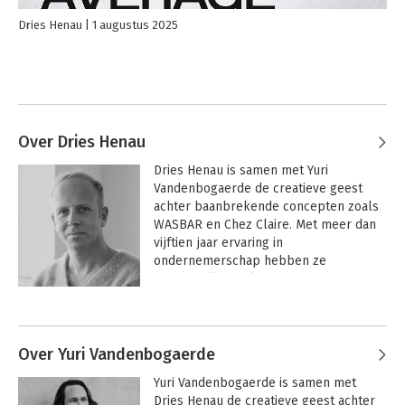
Dries Henau
1 augustus 2025
Over Dries Henau
Dries Henau is samen met Yuri 
Vandenbogaerde de creatieve geest 
achter baanbrekende concepten zoals 
WASBAR en Chez Claire. Met meer dan 
vijftien jaar ervaring in 
ondernemerschap hebben ze 
succesvolle merken opgebouwd en 
verkocht. Hun expertise reikt verder 
dan België, met hun bedrijf The Brand 
Guys helpen ze wereldwijd bedrijven 
bij merkontwikkeling en klantbeleving. 
Over Yuri Vandenbogaerde
Als sprekers en auteurs zijn ze bekend 
Yuri Vandenbogaerde is samen met 
om hun frisse kijk op branding en hun 
Dries Henau de creatieve geest achter 