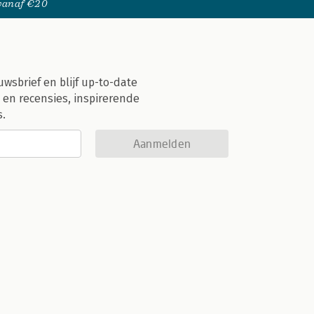
 vanaf €20
uwsbrief en blijf up-to-date
 en recensies, inspirerende
s.
Aanmelden