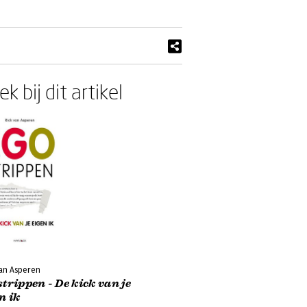
k bij dit artikel
van Asperen
trippen - De kick van je
n ik