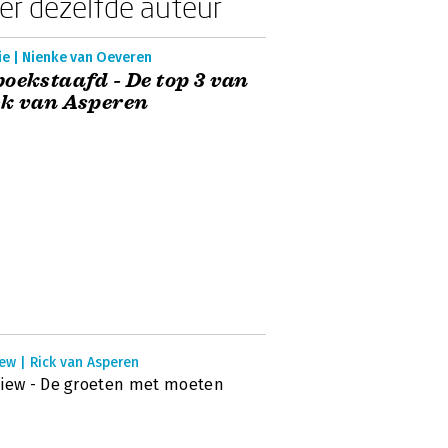
er dezelfde auteur
ie | Nienke van Oeveren
oekstaafd - De top 3 van
ck van Asperen
ew | Rick van Asperen
iew - De groeten met moeten