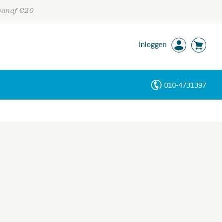
 vanaf €20
Inloggen
010-4731397
Personen
Trefwoorden