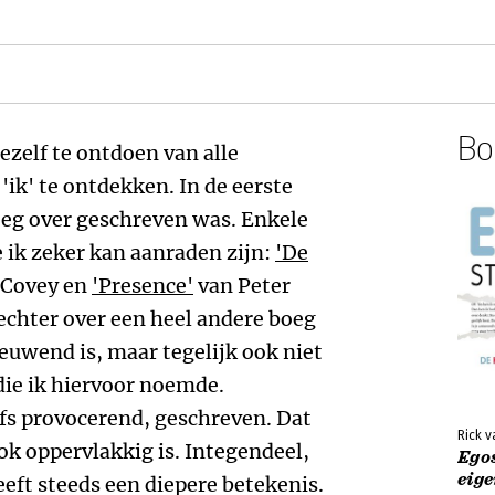
Boe
ezelf te ontdoen van alle
'ik' te ontdekken. In de eerste
noeg over geschreven was. Enkele
 ik zeker kan aanraden zijn:
'De
 Covey en
'Presence'
van Peter
echter over een heel andere boeg
euwend is, maar tegelijk ook niet
die ik hiervoor noemde.
lfs provocerend, geschreven. Dat
Rick 
ok oppervlakkig is. Integendeel,
Egos
eige
eeft steeds een diepere betekenis.