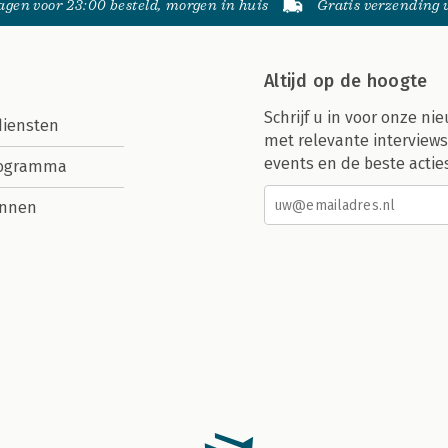
gen voor 23:00 besteld, morgen in huis
Gratis verzending
Altijd op de hoogte
Schrijf u in voor onze nie
diensten
met relevante interviews
events en de beste actie
rogramma
nnen