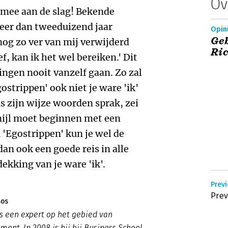
Ov
t mee aan de slag! Bekende
eer dan tweeduizend jaar
Opin
Geb
og zo ver van mij verwijderd
Ri
eef, kan ik het wel bereiken.' Dit
ingen nooit vanzelf gaan. Zo zal
ostrippen' ook niet je ware 'ik'
 zijn wijze woorden sprak, zei
mijl moet beginnen met een
n 'Egostrippen' kun je wel de
dan ook een goede reis in alle
ekking van je ware 'ik'.
Previ
Prev
Bos
is een expert op het gebied van
nt. In 2008 is hij bij Business School