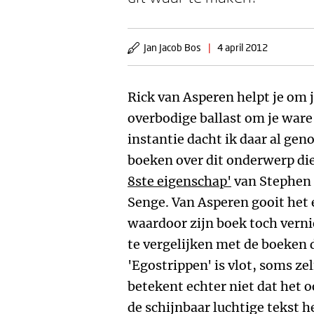
Jan Jacob Bos
|
4 april 2012
Rick van Asperen helpt je om j
overbodige ballast om je ware 
instantie dacht ik daar al ge
boeken over dit onderwerp die
8ste eigenschap'
van Stephen
Senge. Van Asperen gooit het 
waardoor zijn boek toch verni
te vergelijken met de boeken 
'Egostrippen' is vlot, soms ze
betekent echter niet dat het o
de schijnbaar luchtige tekst h