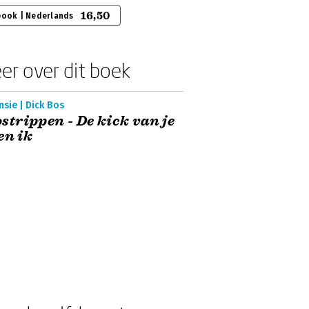
16,50
book | Nederlands
er over dit boek
sie | Dick Bos
strippen - De kick van je
en ik