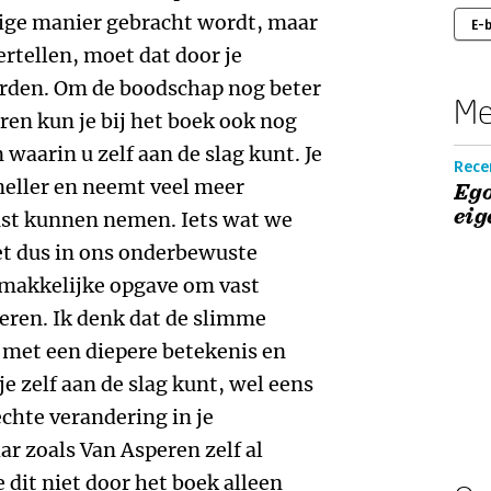
tige manier gebracht wordt, maar
E-
ertellen, moet dat door je
rden. Om de boodschap nog beter
Me
ren kun je bij het boek ook nog
waarin u zelf aan de slag kunt. Je
Recen
neller en neemt veel meer
Ego
eig
ust kunnen nemen. Iets wat we
t dus in ons onderbewuste
emakkelijke opgave om vast
eren. Ik denk dat de slimme
 met een diepere betekenis en
e zelf aan de slag kunt, wel eens
chte verandering in je
r zoals Van Asperen zelf al
e dit niet door het boek alleen