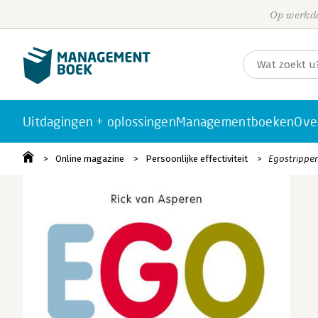
Op werkda
Uitdagingen + oplossingen
Managementboeken
Ove
Online magazine
Persoonlijke effectiviteit
Egostrippen 