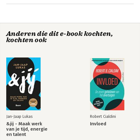
4. De G-spots van je ego
5. Wat heb jij een verbeelding, zeg!
6. Mijn brein wil geen pijn!
7. Ik zeg gewoon wat ik denk
Anderen die dit e-book kochten,
Nawoord - Terug bij je essentie
De groeten met
kochten ook
moeten
Bekijk alle boeken
Jan-Jaap Lukas
Robert Cialdini
&jij - Maak werk
Invloed
van je tijd, energie
en talent