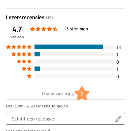
slaan naar je oude/eigenlijke 'ik'. Het
slaan naar je oude/
herstel van je eigen uniciteit en
herstel van je eige
Lezersrecensies
perfectie. 'Egostrippen' deed iets met
perfectie. 'Egostr
(19)
mij en het doet vast ook iets met u!
mij en het doet va
4.7
15 stemmen
Lees verder
Lees verder
van de 5
13
1
0
1
0
?
Uw waardering
Log in om uw waardering te geven
Schrijf een recensie