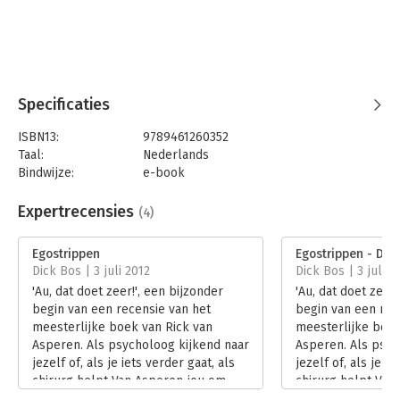
Specificaties
ISBN13:
9789461260352
Taal:
Nederlands
Bindwijze:
e-book
Beveiliging:
watermerk
Bestandsformaat:
epub
Expertrecensies
(4)
Aantal pagina's:
256
Uitgever:
Uitgeverij Haystack
Egostrippen
Egostrippen - De k
Druk:
1
Dick Bos | 3 juli 2012
Dick Bos | 3 juli 2
Verschijningsdatum:
16-2-2012
'Au, dat doet zeer!', een bijzonder
'Au, dat doet zeer!
begin van een recensie van het
begin van een rec
Hoofdrubriek:
Persoonlijke effectiviteit
meesterlijke boek van Rick van
meesterlijke boek
Asperen. Als psycholoog kijkend naar
Asperen. Als psyc
jezelf of, als je iets verder gaat, als
jezelf of, als je ie
chirurg helpt Van Asperen jou om
chirurg helpt Van
jezelf te ontleden en de weg in te
jezelf te ontleden