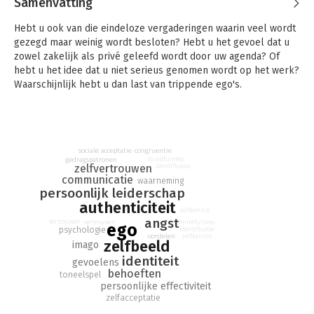
Samenvatting
Hebt u ook van die eindeloze vergaderingen waarin veel wordt
gezegd maar weinig wordt besloten? Hebt u het gevoel dat u
zowel zakelijk als privé geleefd wordt door uw agenda? Of
hebt u het idee dat u niet serieus genomen wordt op het werk?
Waarschijnlijk hebt u dan last van trippende ego's.
U probeert het iedereen naar de zin te maken, uw partner, uw
collega's en uw vrienden. Maar zeg eens eerlijk, wordt u blij
van alle rollen die u dagelijks speelt? Stop met toneelspelen.
Lees dit boek en ontdek waar u warm voor loopt. Strip uw ego:
congruentie
sociale acceptatie
mindfulness
gedragspatronen
richt u voortaan op wat u beweegt en wat u diep in uw hart wilt,
zelfvertrouwen
identificatie
thuis en op het werk.
communicatie
waarneming
persoonlijk leiderschap
Inclusief gratis e-book! Na bestelling van dit boek, vindt u in
authenticiteit
zelfkennis
het downloadcenter onder uw klantaccount het gratis e-book
angst
vertrouwen
vertrouwen
mindfulness
ego
terug.
psychologie
identificatie
oordelen
zelfkennis
zelfbeeld
imago
identiteit
gevoelens
behoeften
toneelspel
persoonlijke effectiviteit
zelfacceptatie