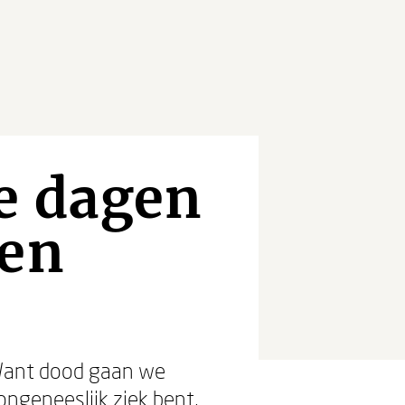
e dagen
ken
. Want dood gaan we
 ongeneeslijk ziek bent,