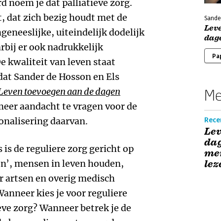
d noem je dat palliatieve zorg.
t, dat zich bezig houdt met de
Sande
Lev
geneeslijke, uiteindelijk dodelijk
dag
bij er ook nadrukkelijk
Pa
e kwaliteit van leven staat
 dat Sander de Hosson en Els
Leven toevoegen aan de dagen
Me
meer aandacht te vragen voor de
ionalisering daarvan.
Recen
Lev
dag
s is de reguliere zorg gericht op
me
en’, mensen in leven houden,
lez
 artsen en overig medisch
anneer kies je voor reguliere
eve zorg? Wanneer betrek je de