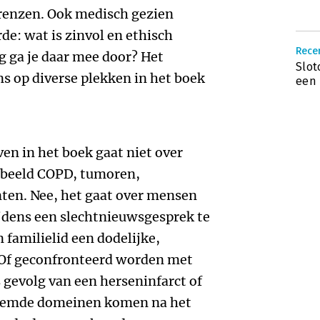
renzen. Ook medisch gezien
e: wat is zinvol en ethisch
Recen
 ga je daar mee door? Het
Slot
 op diverse plekken in het boek
een 
ven in het boek gaat niet over
orbeeld COPD, tumoren,
nten. Nee, het gaat over mensen
 tijdens een slechtnieuwsgesprek te
n familielid een dodelijke,
 Of geconfronteerd worden met
 gevolg van een herseninfarct of
noemde domeinen komen na het