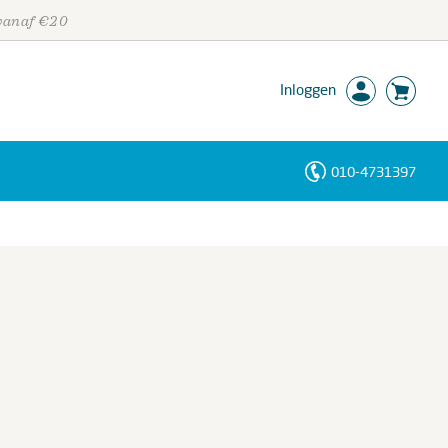
 vanaf €20
Inloggen
010-4731397
Personen
Trefwoorden