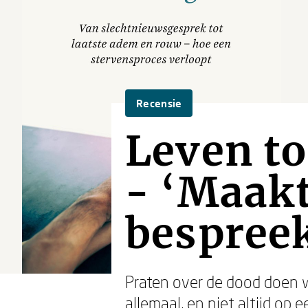
Recensie
Leven t
- ‘Maakt
bespree
Praten over de dood doen w
allemaal, en niet altijd op e