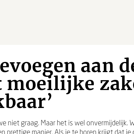
oevoegen aan d
 moeilijke za
kbaar’
e niet graag. Maar het is wel onvermijdelijk
en prettige manier. Als je te horen krijgt dat je