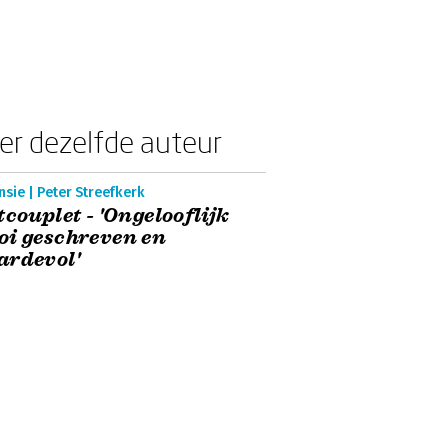
er dezelfde auteur
sie | Peter Streefkerk
tcouplet - 'Ongelooflijk
i geschreven en
ardevol'