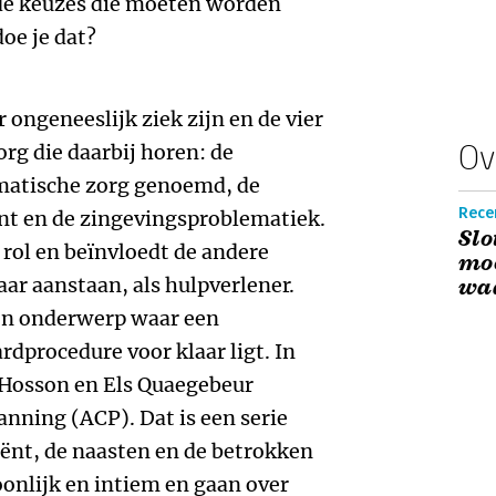
de keuzes die moeten worden
oe je dat?
 ongeneeslijk ziek zijn en de vier
Ov
rg die daarbij horen: de
omatische zorg genoemd, de
Recen
ant en de zingevingsproblematiek.
Slo
 rol en beïnvloedt de andere
moo
ar aanstaan, als hulpverlener.
wa
een onderwerp waar een
rdprocedure voor klaar ligt. In
 Hosson en Els Quaegebeur
nning (ACP). Dat is een serie
ënt, de naasten en de betrokken
oonlijk en intiem en gaan over