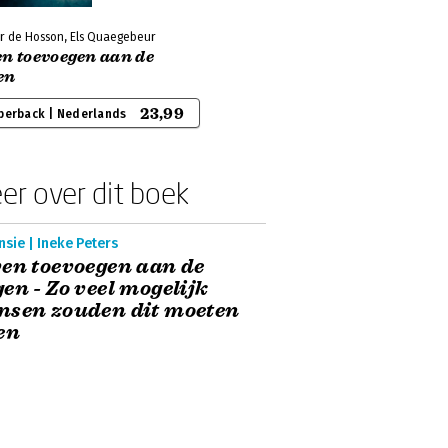
r de Hosson, Els Quaegebeur
en toevoegen aan de
en
23,99
perback | Nederlands
er over dit boek
sie | Ineke Peters
en toevoegen aan de
en - Zo veel mogelijk
nsen zouden dit moeten
en