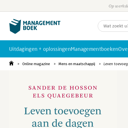
Op werkda
Uitdagingen + oplossingen
Managementboeken
Ove
Online magazine
Mens en maatschappij
Leven toevoeg