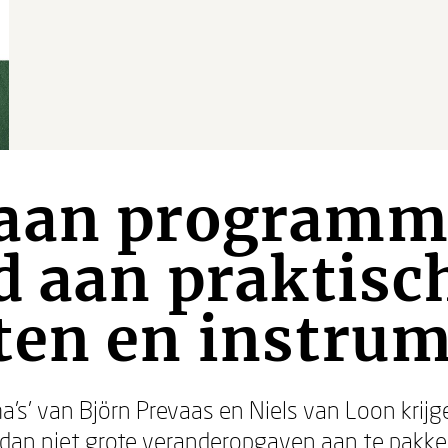
aan programma
d aan praktisc
ten en instru
’s’ van Björn Prevaas en Niels van Loon kr
dan niet grote veranderopgaven aan te pakken