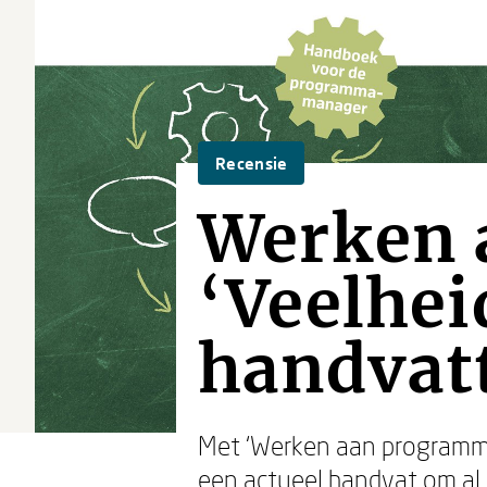
Recensie
Werken 
‘Veelhei
handvat
Met ‘Werken aan programma
een actueel handvat om al 