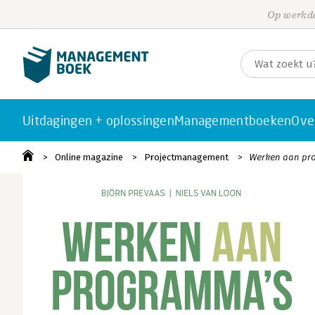
Op werkda
Uitdagingen + oplossingen
Managementboeken
Ove
Online magazine
Projectmanagement
Werken aan pro