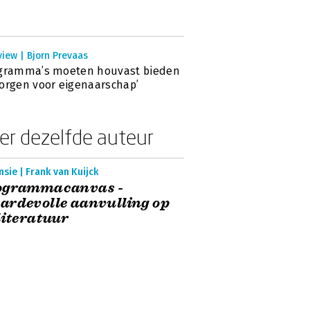
view | Bjorn Prevaas
ogramma’s moeten houvast bieden
orgen voor eigenaarschap’
er dezelfde auteur
sie | Frank van Kuijck
ogrammacanvas -
rdevolle aanvulling op
literatuur