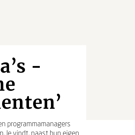
’s -
he
menten’
ijgen programmamanagers
. Je vindt, naast hun eigen