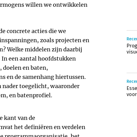
vermogens willen we ontwikkelen
de concrete acties die we
Rece
nspanningen, zoals projecten en
Pro
en? Welke middelen zijn daarbij
visu
? In een aantal hoofdstukken
, doelen en baten,
ns en de samenhang hiertussen.
Recen
 nader toegelicht, waaronder
Ess
voor
, en batenprofiel.
e kant van de
vat het definiëren en verdelen
 de programmaorganisatie, het