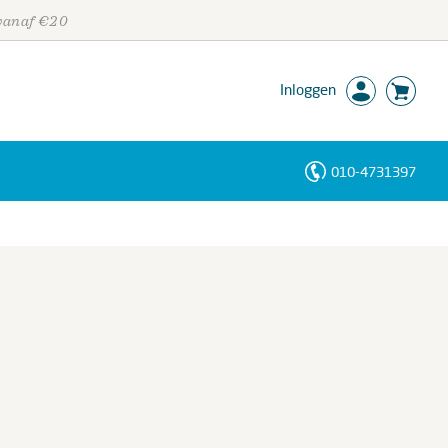
 vanaf €20
Inloggen
010-4731397
Personen
Trefwoorden