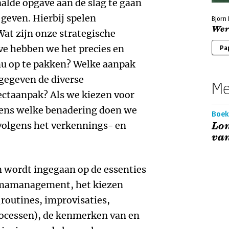
alde opgave aan de slag te gaan
geven. Hierbij spelen
Björn 
Wer
Wat zijn onze strategische
ve hebben we het precies en
Pa
nu op te pakken? Welke aanpak
 gegeven de diverse
Me
ectaanpak? Als we kiezen voor
ens welke benadering doen we
Boek
volgens het verkennings- en
Lo
van
n wordt ingegaan op de essenties
mmamanagement, het kiezen
routines, improvisaties,
ocessen), de kenmerken van en