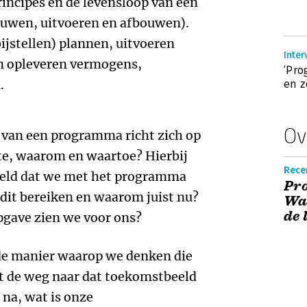
incipes en de levensloop van een
uwen, uitvoeren en afbouwen).
ijstellen) plannen, uitvoeren
Inter
n opleveren vermogens,
‘Pr
.
en z
Ov
van een programma richt zich op
ste, waarom en waartoe? Hierbij
Recen
eeld dat we met het programma
Pr
dit bereiken en waarom juist nu?
Waa
de 
pgave zien we voor ons?
 de manier waarop we denken die
et de weg naar dat toekomstbeeld
 na, wat is onze