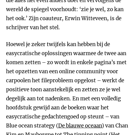
die alles net even anders doet en vervolgens de
wereld de spiegel voorhoudt: ‘zie je wel, zo kan
het ook.’ Zijn coauteur, Erwin Witteveen, is de
schrijver van het stel.
Hoewel je zeker twijfels kan hebben bij de
easycratische oplossingen waarmee de twee aan
komen zetten – zo wordt in enkele pagina’s met
het opzetten van een online community voor
carpoolen het fileprobleem opgelost – werkt de
positieve toon aanstekelijk en zetten ze je wel
degelijk aan tot nadenken. En met een volledig
hoofdstuk gewijd aan de boeken waar het
easycratische gedachtengoed op steunt – van
Blue ocean strategy (
De blauwe oceaan
) van Chan
Kim en Mauborgne tot The tipping point (
Het