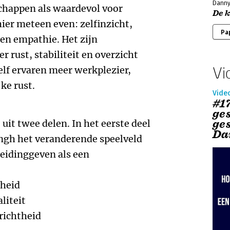
Danny
chappen als waardevol voor
De k
ier meteen even: zelfinzicht,
Pa
n empathie. Het zijn
 rust, stabiliteit en overzicht
Vi
lf ervaren meer werkplezier,
ke rust.
Vide
#17
ge
ge
uit twee delen. In het eerste deel
Da
ngh het veranderende speelveld
leidinggeven als een
nheid
liteit
richtheid