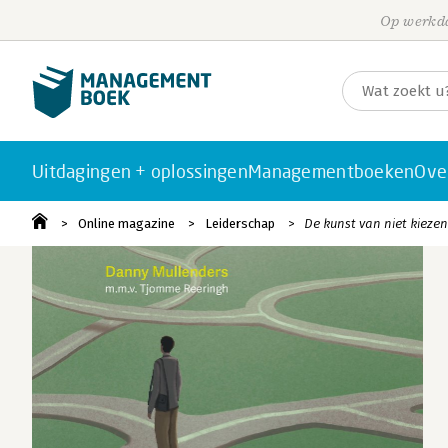
Op werkda
Uitdagingen + oplossingen
Managementboeken
Ove
Online magazine
Leiderschap
De kunst van niet kiezen