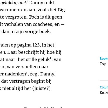
 gelukkig niet.’
Danny reikt
nstrumenten aan, zoals het Big
te vergroten. Toch is dit geen
t verhalen van coachees, en –
dan in zijn vorige boek.
nden op pagina 123, in het
len
. Daar beschrijft hij hoe hij
 naar ‘het stille geluk’: van
Boek
Top 
n, van versnellen naar
ver nadenken’, zegt Danny.
 dat vertragen begint bij
Colum
 niet altijd het (juiste?)
Kiez