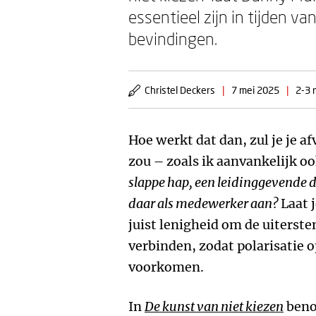
essentieel zijn in tijden va
bevindingen.
Christel Deckers
|
7 mei 2025
|
2-3 
Hoe werkt dat dan, zul je je a
zou – zoals ik aanvankelijk 
slappe hap, een leidinggevende di
daar als medewerker aan?
Laat 
juist lenigheid om de uiterste
verbinden, zodat polarisatie 
voorkomen.
In
De kunst van niet kiezen
ben