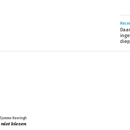
Rece
Daar
inge
diep
 Tjomme Reeringh
 niet kiezen