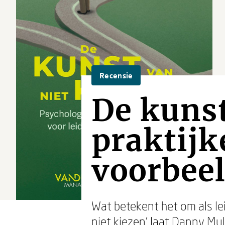
Recensie
De kunst
praktijk
voorbee
Wat betekent het om als lei
niet kiezen’ laat Danny Mul