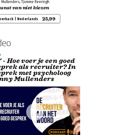
 Mullenders, Tjomme Reeringh
unst van niet kiezen
25,99
perback | Nederlands
deo
o
 - Hoe voer je een goed
sprek als recruiter? In
sprek met psycholoog
nny Mullenders