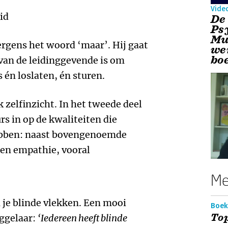
Vide
id
De
Ps
Mu
rgens het woord ‘maar’. Hij gaat
we
bo
k van de leidinggevende is om
 én loslaten, én sturen.
 zelfinzicht. In het tweede deel
s in op de kwaliteiten die
ebben: naast bovengenoemde
en empathie, vooral
Me
 je blinde vlekken. Een mooi
Boek
Top
iggelaar:
‘Iedereen heeft blinde