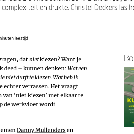
n complexiteit en drukte. Christel Deckers las 
minuten leestijd
Boe
fvragen, dat
niet
kiezen? Want je
ook deed – kunnen denken:
Wat een
e niet durft te kiezen. Wat heb ik
je echter verrassen. Het vraagt
n van ‘niet kiezen’ met elkaar te
op de werkvloer wordt
oemen
Danny Mullenders
en