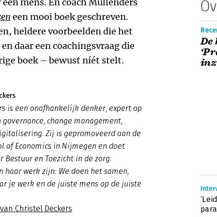
 een mens. En coach Mullenders
Ov
zen
een mooi boek geschreven.
en, heldere voorbeelden die het
Rece
De 
 en daar een coachingsvraag die
‘Pr
rige boek – bewust níét stelt.
inz
ckers
rs is een onafhankelijk denker, expert op
n governance, change management,
igitalisering. Zij is gepromoveerd aan de
ol of Economics in Nijmegen en doet
 Bestuur en Toezicht in de zorg.
n haar werk zijn: We doen het samen,
ar je werk en de juiste mens op de juiste
Inter
‘Lei
 van Christel Deckers
par