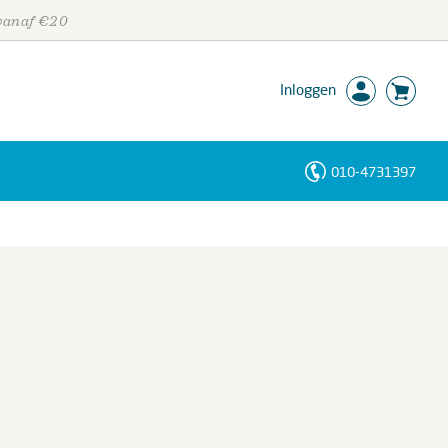
 vanaf €20
Inloggen
010-4731397
Personen
Trefwoorden