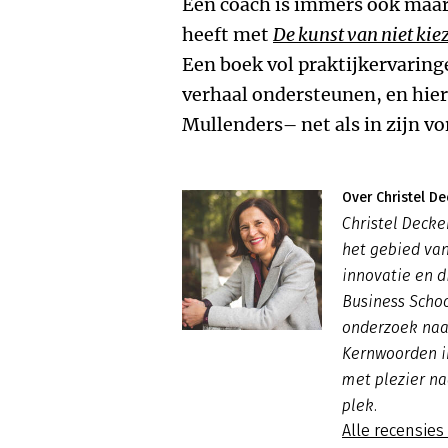
Een coach is immers ook maar
heeft met
De kunst van niet kie
Een boek vol praktijkervaring
verhaal ondersteunen, en hier
Mullenders– net als in zijn vo
Over Christel De
Christel Decke
het gebied va
innovatie en d
Business Scho
onderzoek naar
Kernwoorden i
met plezier na
plek.
Alle recensies