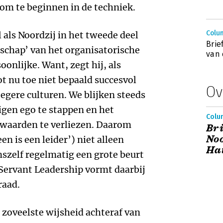
om te beginnen in de techniek.
Colum
 als Noordzij in het tweede deel
Brie
schap’ van het organisatorische
van 
oonlijke. Want, zegt hij, als
ot nu toe niet bepaald succesvol
Ov
egere culturen. We blijken steeds
igen ego te stappen en het
Colu
e waarden te verliezen. Daarom
Bri
Noo
een is een leider’) niet alleen
Hat
szelf regelmatig een grote beurt
Servant Leadership vormt daarbij
raad.
 zoveelste wijsheid achteraf van