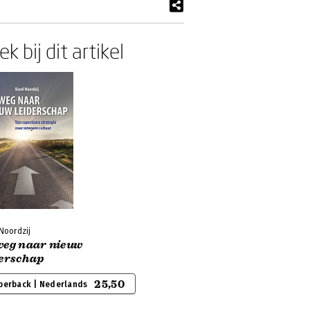
k bij dit artikel
Noordzij
weg naar nieuw
derschap
25,50
perback | Nederlands