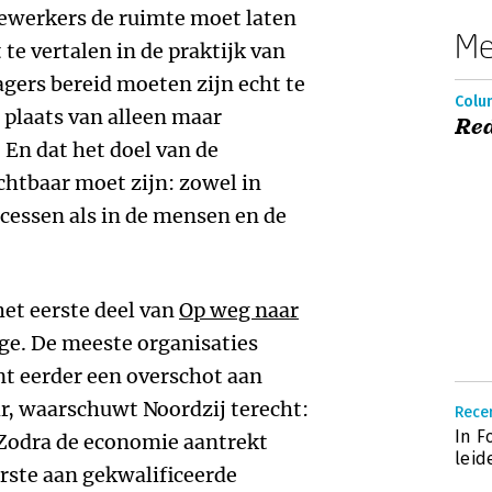
dewerkers de ruimte moet laten
Me
 te vertalen in de praktijk van
agers bereid moeten zijn echt te
Colum
 plaats van alleen maar
Red
. En dat het doel van de
ichtbaar moet zijn: zowel in
ocessen als in de mensen en de
het eerste deel van
Op weg naar
tige. De meeste organisaties
 eerder een overschot aan
r, waarschuwt Noordzij terecht:
Rece
In F
. Zodra de economie aantrekt
leid
rste aan gekwalificeerde