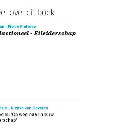
er over dit boek
n | Pierre Pieterse
actioneel - Eileiderschap
nsie | Nienke van Oeveren
ocus: 'Op weg naar nieuw
erschap'