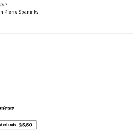
gie.
an Pierre Spaninks
 nieuw
25,50
ederlands