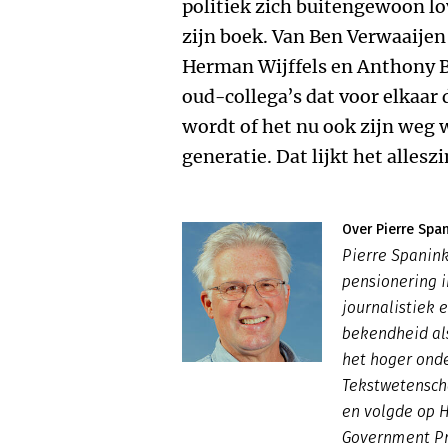
politiek zich buitengewoon lo
zijn boek. Van Ben Verwaaijen
Herman Wijffels en Anthony Bu
oud-collega’s dat voor elkaar 
wordt of het nu ook zijn weg 
generatie. Dat lijkt het allesz
Over Pierre Spa
Pierre Spanink
pensionering i
journalistiek 
bekendheid als
het hoger onde
Tekstwetensch
en volgde op 
Government Pr