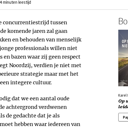
4 minuten leestijd
Boe
 concurrentiestrijd tussen
h de komende jaren zal gaan
kken en behouden van menselijk
 jonge profe
ssionals willen niet
 en bazen waar zij geen respect
egt Noordzij, verdien je niet met
perieure strategie maar met het
en integere cultuur.
Karel 
odig dat we een aantal oude
Op 
 de achtergrond verdwenen
lei
ls de gedachte dat je als
Pa
l moet hebben waar iedereen van