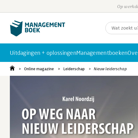
Op werkda
Uitdagingen + oplossingen
Managementboeken
Ove
Online magazine
Leiderschap
Nieuw leiderschap