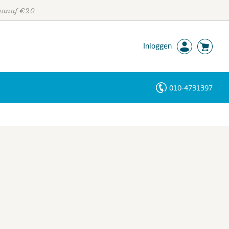
 vanaf €20
Inloggen
010-4731397
Personen
Trefwoorden