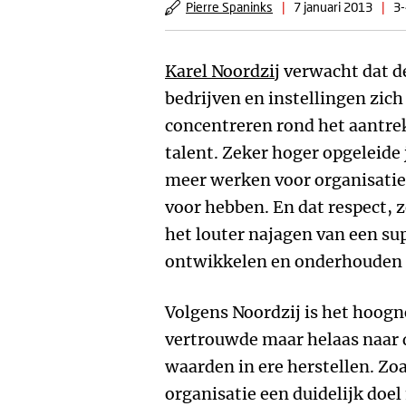
Pierre Spaninks
|
7 januari 2013
|
3-
Karel Noordzij
verwacht dat de
bedrijven en instellingen zic
concentreren rond het aantre
talent. Zeker hoger opgeleide
meer werken voor organisaties
voor hebben. En dat respect, z
het louter najagen van een su
ontwikkelen en onderhouden e
Volgens Noordzij is het hoogn
vertrouwde maar helaas naar
waarden in ere herstellen. Zoa
organisatie een duidelijk doe