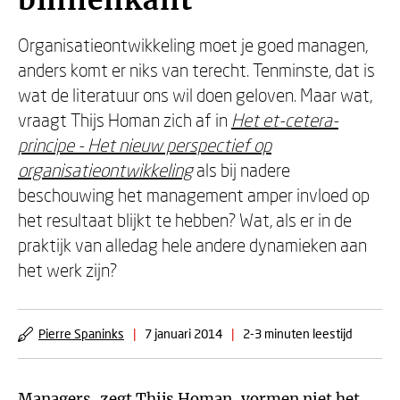
binnenkant
Organisatieontwikkeling moet je goed managen,
anders komt er niks van terecht. Tenminste, dat is
wat de literatuur ons wil doen geloven. Maar wat,
vraagt Thijs Homan zich af in
Het et-cetera-
principe - Het nieuw perspectief op
organisatieontwikkeling
als bij nadere
beschouwing het management amper invloed op
het resultaat blijkt te hebben? Wat, als er in de
praktijk van alledag hele andere dynamieken aan
het werk zijn?
Pierre Spaninks
|
7 januari 2014
|
2-3 minuten leestijd
Managers, zegt Thijs Homan, vormen niet het