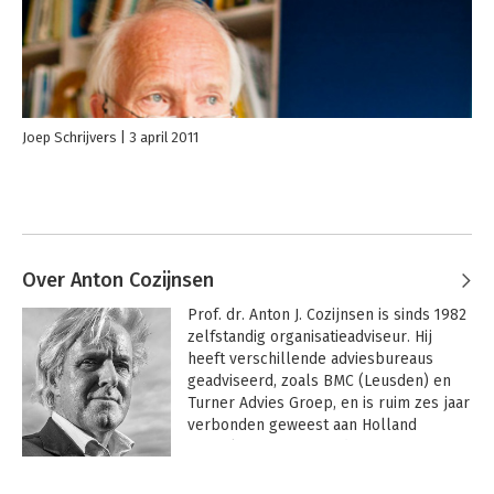
Joep Schrijvers
3 april 2011
Over Anton Cozijnsen
Prof. dr. Anton J. Cozijnsen is sinds 1982 
zelfstandig organisatieadviseur. Hij 
heeft verschillende adviesbureaus 
geadviseerd, zoals BMC (Leusden) en 
Turner Advies Groep, en is ruim zes jaar 
verbonden geweest aan Holland 
Consulting Group. Sinds 2010

 is hij verbonden aan NCOI 
Opleidingsgroep als Directeur 