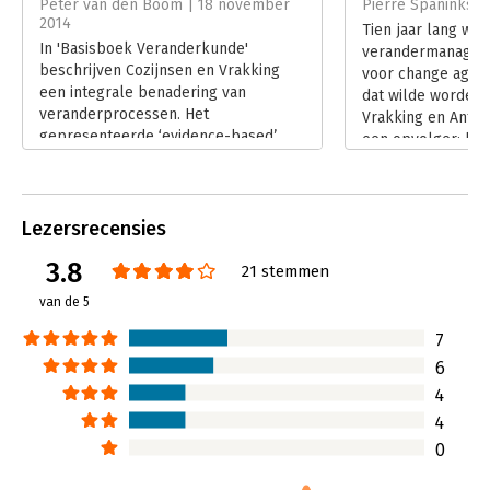
Peter van den Boom | 18 november
Pierre Spaninks |
Hoofdrubriek:
Verandermanagement
2014
Tien jaar lang wa
In 'Basisboek Veranderkunde'
verandermanageme
beschrijven Cozijnsen en Vrakking
voor change agent
een integrale benadering van
dat wilde worden.
veranderprocessen. Het
Vrakking en Anton
gepresenteerde ‘evidence-based’
een opvolger: het
perspectief is volgens hen cruciaal
veranderkunde. Ee
bij het diagnosticeren, ontwikkelen
integrale present
van een visie, ontwerpen,
wetenschappelijke
interveniëren en implementeren. Zij
Lezersrecensies
Lees verder
presenteren veel auteurs met hun
3.8
concepten, theorieën, modellen. De
21 stemmen
focus willen Cozijnsen en Vrakking
van de 5
leggen op verandering van gedrag.
Lees verder
7
6
4
4
0