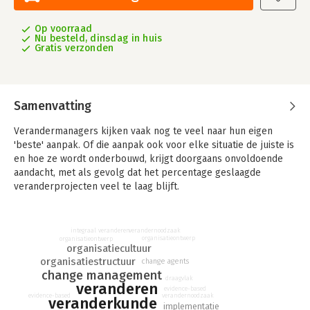
Op voorraad
Nu besteld, dinsdag in huis
Gratis verzonden
Samenvatting
Verandermanagers kijken vaak nog te veel naar hun eigen
'beste' aanpak. Of die aanpak ook voor elke situatie de juiste is
en hoe ze wordt onderbouwd, krijgt doorgaans onvoldoende
aandacht, met als gevolg dat het percentage geslaagde
veranderprojecten veel te laag blijft.
Vooral de factor ‘gedrag’ blijft sterk onderbelicht, en dat
terwijl maar liefst tachtig procent van de mislukte
verandernoodzaak
integraal veranderen
veranderprojecten wordt verklaard door gedragsfactoren.
organisatieontwerp
organisatieontwerp
organisatiecultuur
Organisatieverandering is allang niet meer uitsluitend een
organisatiestructuur
change agents
kwestie van projectmatig handelen, maar een totaalproces,
change management
waarin inhoudelijke, gedrags- en interventieaspecten met
draagvlak
veranderen
evidence-based
elkaar zijn verweven. Thema’s als vertrouwen, zingeving en
verandernoodzaak
evidence-based
veranderkunde
ethiek spelen daarbij een steeds belangrijkere rol. Nieuwe
implementatie