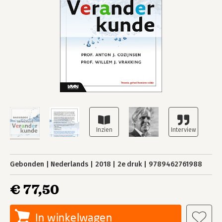
Gebonden
Nederlands
2018
2e druk
9789462761988
€ 77,50
In winkelwagen