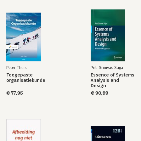
bouwstenen 57
3.9 Zelftest 60
3.10 Samenvatting 62
Deel II Veranderkundige inzichten in ontwikkeling 65
4 De ontwikkeling van het vakgebied veranderkunde 67
4.1 Inleiding 67
Leerdoelen 68
4.2 Ontwikkelingslijnen binnen veranderkunde 68
4.3 Samenvatting 95
4.4 Leervragen en opdracht 96
Peter Thuis
Priti Srinivas Sajja
Toegepaste
Essence of Systems
5 Fasenmodellen als onderdeel van integrale veranderkunde
organisatiekunde
Analysis and
99
Design
5.1 Inleiding 99
€ 77,95
€ 90,99
Leerdoelen 100
5.2 De logica van fasenmodellen 100
5.3 Fasenmodellen gericht op individuele gedragsverandering
102
5.4 Fasenmodellen gericht op organisatieverandering 107
5.5 Wat moet een change-agent doen in veranderfasen? 115
5.6 Fasen meer inhoud geven met slaagfactoren 120
5.7 Slaagfactoren gerelateerd aan gedrag 122